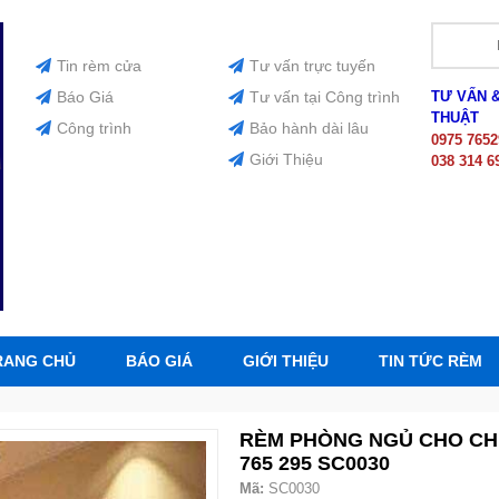
Tin rèm cửa
Tư vấn trực tuyến
Báo Giá
Tư vấn tại Công trình
TƯ VẤN 
THUẬT
Công trình
Bảo hành dài lâu
0975 7652
Giới Thiệu
038 314 6
RANG CHỦ
BÁO GIÁ
GIỚI THIỆU
TIN TỨC RÈM
RÈM PHÒNG NGỦ CHO CHU
765 295 SC0030
Mã:
SC0030