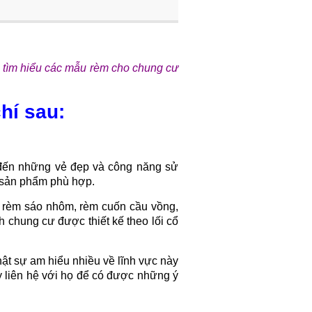
 tìm hiểu các mẫu rèm cho chung cư
hí sau:
 đến những vẻ đẹp và công năng sử
 sản phẩm phù hợp.
ư rèm sáo nhôm, rèm cuốn cầu vồng,
 chung cư được thiết kế theo lối cổ
ật sự am hiểu nhiều về lĩnh vực này
y liên hệ với họ để có được những ý