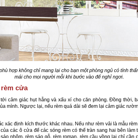
hù hợp không chỉ mang lại cho bạn một phòng ngủ có tính thẩ
mái cho mọi người mỗi khi bước vào để nghỉ ngơi.
c rèm cửa
tới cảm giác hụt hẫng và xấu xí cho căn phòng. Đồng thời, 
ủa mình. Ngược lại, nếu rèm quá dài sẽ đem lại cảm giác rườm 
ắc xác định kích thước khác nhau. Nếu như rèm vải là mẫu rè
h của các ô cửa để các sóng rèm có thể tràn sang hai bên làm 
o nhôm, rèm sáo gỗ, rèm roman, rèm cầu vồng lại chỉ cần có