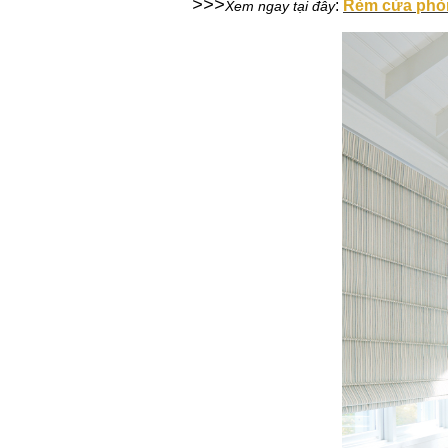
>
>
>
:
Rèm cửa phòn
Xem ngay tại đây