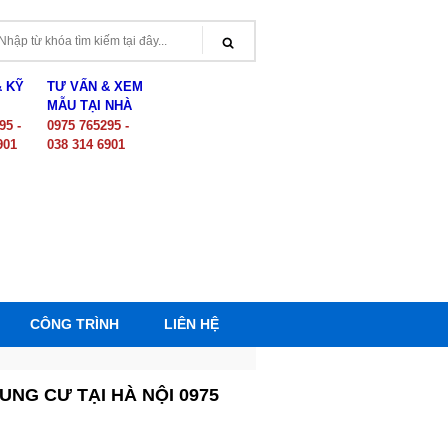
& KỸ
TƯ VẤN & XEM
MẪU TẠI NHÀ
95 -
0975 765295 -
901
038 314 6901
CÔNG TRÌNH
LIÊN HỆ
NG CƯ TẠI HÀ NỘI 0975