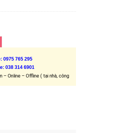
e: 0975 765 295
e:
038 314 6901
 – Online – Offline ( tại nhà, công