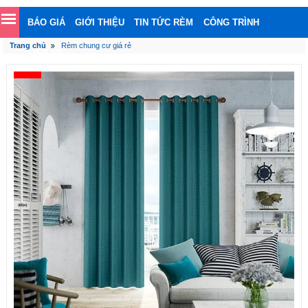
BÁO GIÁ
GIỚI THIỆU
TIN TỨC RÈM
CÔNG TRÌNH
Trang chủ
Rèm chung cư giá rẻ
LIÊN HỆ