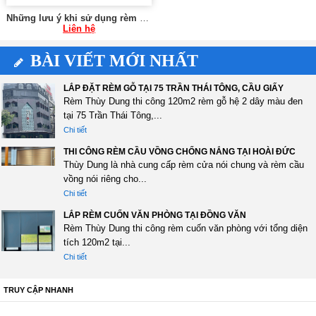
Những lưu ý khi sử dụng rèm cửa chung cư 0975765295 SK59
Liên hệ
BÀI VIẾT MỚI NHẤT
LẮP ĐẶT RÈM GỖ TẠI 75 TRẦN THÁI TÔNG, CẦU GIẤY
Rèm Thùy Dung thi công 120m2 rèm gỗ hệ 2 dây màu đen
tại 75 Trần Thái Tông,...
Chi tiết
THI CÔNG RÈM CẦU VỒNG CHỐNG NẮNG TẠI HOÀI ĐỨC
Thùy Dung là nhà cung cấp rèm cửa nói chung và rèm cầu
vồng nói riêng cho...
Chi tiết
LẮP RÈM CUỐN VĂN PHÒNG TẠI ĐỒNG VĂN
Rèm Thùy Dung thi công rèm cuốn văn phòng với tổng diện
tích 120m2 tại...
Chi tiết
TRUY CẬP NHANH