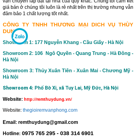
vận chuyển lắp đặt tại nhà của quý khác. Chúng tôi cam kết
giá bán ở chúng tôi luôn là rẻ nhất trên thị trường nhưng vẫn
đảm bảo 1 chất lượng tốt nhất.
CÔNG TY TNHH THƯƠNG MẠI DICH VỤ THÙY
DUNG
Showroom 1: 177 Nguyễn Khang - Cầu Giấy - Hà Nội
Showroom 2: 106 Ngô Quyền - Quang Trung - Hà Đông -
Hà Nội
Showroom 3: Thủy Xuân Tiên - Xuân Mai - Chương Mỹ -
Hà Nội
Showroom 4:
Phố Bờ Xi, xã Tuy Lai, Mỹ Đức, Hà Nội
http://remthuydung.vn/
Website:
Website:
thegioiremvanphong.com
Email: remthuydung@gmail.com
0975 765 295 - 038 314 6901
Hotline
: