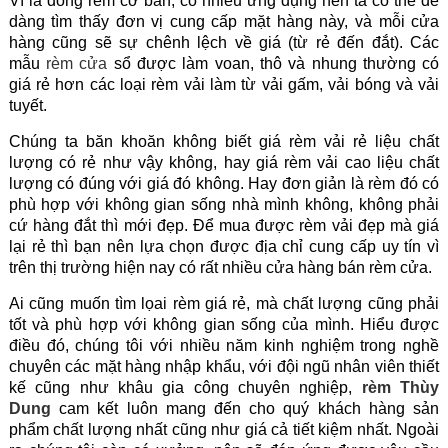
Vì là dòng rèm cơ bản, có nhiều ứng dụng nên ta có thể dễ
dàng tìm thấy đơn vị cung cấp mặt hàng này, và mỗi cửa
hàng cũng sẽ sự chênh lệch về giá (từ rẻ đến đắt). Các
mẫu
rèm cửa
sổ được làm voan, thô và nhung thường có
giá rẻ hơn các loại rèm vải làm từ vải gấm, vải bóng và vải
tuyết.
Chúng ta băn khoăn không biết giá rèm vải rẻ liệu chất
lượng có rẻ như vậy không, hay giá rèm vải cao liệu chất
lượng có đúng với giá đó không. Hay đơn giản là rèm đó có
phù hợp với không gian sống nhà mình không, không phải
cứ hàng đắt thì mới đẹp. Để mua được rèm vải đẹp mà giá
lại rẻ thì bạn nên lựa chọn được địa chỉ cung cấp uy tín vì
trên thị trường hiện nay có rất nhiều cửa hàng bán rèm cửa.
Ai cũng muốn tìm lọai rèm giá rẻ, mà chất lượng cũng phải
tốt và phù hợp với không gian sống của mình. Hiểu được
điều đó, chúng tôi với nhiều năm kinh nghiệm trong nghề
chuyên các mặt hàng nhập khẩu, với đội ngũ nhân viên thiết
kế cũng như khâu gia công chuyên nghiệp,
rèm Thùy
Dung
cam kết luôn mang đến cho quý khách hàng sản
phẩm chất lượng nhất cũng như giá cả tiết kiệm nhất. Ngoài