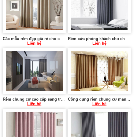
Các mẫu rèm đẹp giá rẻ cho chung cư tại Hà Nội 0975 765 295 SK579
Rèm cửa phòng khách cho chung cư tại Hà Nội 0975 765 295 SK581
Liên hệ
Liên hệ
Rèm chung cư cao cấp sang trọng tại Hà Nội 0975 765 295 KT580
Công dụng rèm chung cư mang lại 0975 765 295 MT021
Liên hệ
Liên hệ