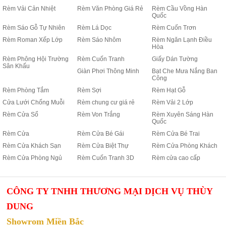
Rèm Vải Cản Nhiệt
Rèm Văn Phòng Giá Rẻ
Rèm Cầu Vồng Hàn
Quốc
Rèm Sáo Gỗ Tự Nhiên
Rèm Lá Dọc
Rèm Cuốn Trơn
Rèm Roman Xếp Lớp
Rèm Sáo Nhôm
Rèm Ngăn Lạnh Điều
Hòa
Rèm Phông Hội Trường
Rèm Cuốn Tranh
Giấy Dán Tường
Sân Khấu
Giàn Phơi Thông Minh
Bạt Che Mưa Nắng Ban
Công
Rèm Phòng Tắm
Rèm Sợi
Rèm Hạt Gỗ
Cửa Lưới Chống Muỗi
Rèm chung cư giá rẻ
Rèm Vải 2 Lớp
Rèm Cửa Sổ
Rèm Von Trắng
Rèm Xuyên Sáng Hàn
Quốc
Rèm Cửa
Rèm Cửa Bé Gái
Rèm Cửa Bé Trai
Rèm Cửa Khách Sạn
Rèm Cửa Biệt Thự
Rèm Cửa Phòng Khách
Rèm Cửa Phòng Ngủ
Rèm Cuốn Tranh 3D
Rèm cửa cao cấp
CÔNG TY TNHH THƯƠNG MẠI DỊCH VỤ THÙY
DUNG
Showrom Miền Bắc