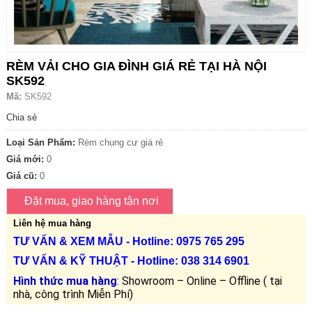
RÈM VẢI CHO GIA ĐÌNH GIÁ RẺ TẠI HÀ NỘI
SK592
Mã:
SK592
Chia sẻ
Loại Sản Phẩm:
Rèm chung cư giá rẻ
Giá mới:
0
Giá cũ:
0
Liên hệ mua hàng
TƯ VẤN &
XEM MẪU
- Hotline: 0975 765 295
TƯ VẤN &
KỸ THUẬT
- Hotline:
038 314 6901
Hình thức mua hàng
: Showroom – Online – Offline ( tại
nhà, công trình Miễn Phí)