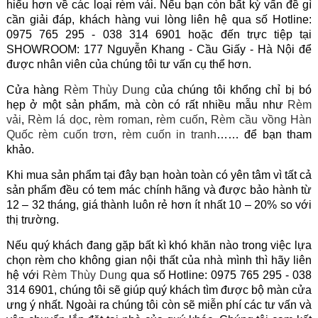
hiểu hơn về các loại rèm vải. Nếu bạn còn bất kỳ vấn đề gì
cần giải đáp, khách hàng vui lòng liên hệ qua số Hotline:
0975 765 295 - 038 314 6901 hoặc đến trực tiệp tại
SHOWROOM: 177 Nguyễn Khang - Cầu Giấy - Hà Nội để
được nhân viên của chúng tôi tư vấn cụ thể hơn.
Cửa hàng
Rèm Thùy Dung
của chúng tôi khổng chỉ bị bó
hẹp ở một sản phẩm, mà còn có rất nhiều mẫu như
Rèm
vải
,
Rèm lá dọc
,
rèm roman
,
rèm cuốn
,
Rèm cầu vồng Hàn
Quốc
rèm cuốn trơn
,
rèm cuốn in tranh
…… để bạn tham
khảo.
Khi mua sản phẩm tại đây bạn hoàn toàn có yên tâm vì tất cả
sản phẩm đều có tem mác chính hãng và được bảo hành từ
12 – 32 tháng, giá thành luôn rẻ hơn ít nhất 10 – 20% so với
thị trường.
Nếu quý khách đang gặp bất kì khó khăn nào trong việc lựa
chọn rèm cho không gian nội thất của nhà mình thì hãy liên
hệ với
Rèm Thùy Dung
qua số Hotline: 0975 765 295 - 038
314 6901, chúng tôi sẽ giúp quý khách tìm được bộ màn cửa
ưng ý nhất. Ngoài ra chúng tôi còn sẽ miễn phí các tư vấn và