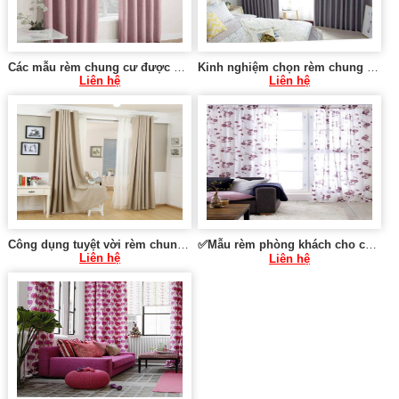
Các mẫu rèm chung cư được yêu thích 0975 765 295 SK583
Kinh nghiệm chọn rèm chung cư vừa và nhỏ 0975 765 295 SK584
Liên hệ
Liên hệ
Công dụng tuyệt vời rèm chung cư mang lại tại Hà Nội 0975 765 295 SK086
✅Mẫu rèm phòng khách cho chung cư tại Hà Nội 0975 765 295 SK589
Liên hệ
Liên hệ