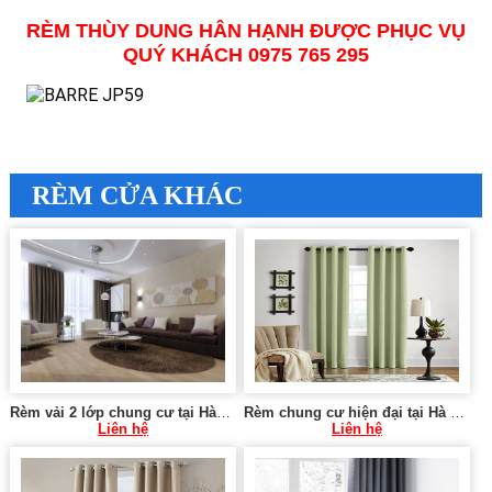
RÈM THÙY DUNG HÂN HẠNH ĐƯỢC PHỤC VỤ
QUÝ KHÁCH 0975 765 295
RÈM CỬA KHÁC
Rèm vải 2 lớp chung cư tại Hà Cầu, Hà Đông
Rèm chung cư hiện đại tại Hà Nội 0975 765 295 VU077
Liên hệ
Liên hệ