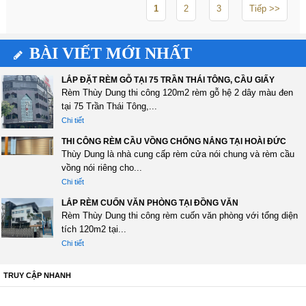
1
2
3
Tiếp >>
BÀI VIẾT MỚI NHẤT
LẮP ĐẶT RÈM GỖ TẠI 75 TRẦN THÁI TÔNG, CẦU GIẤY
Rèm Thùy Dung thi công 120m2 rèm gỗ hệ 2 dây màu đen
tại 75 Trần Thái Tông,...
Chi tiết
THI CÔNG RÈM CẦU VỒNG CHỐNG NẮNG TẠI HOÀI ĐỨC
Thùy Dung là nhà cung cấp rèm cửa nói chung và rèm cầu
vồng nói riêng cho...
Chi tiết
LẮP RÈM CUỐN VĂN PHÒNG TẠI ĐỒNG VĂN
Rèm Thùy Dung thi công rèm cuốn văn phòng với tổng diện
tích 120m2 tại...
Chi tiết
TRUY CẬP NHANH