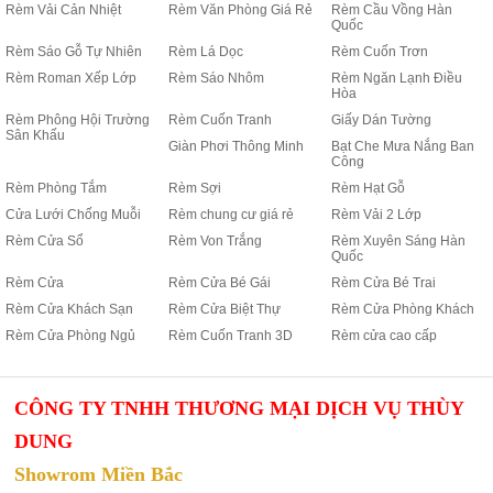
Rèm Vải Cản Nhiệt
Rèm Văn Phòng Giá Rẻ
Rèm Cầu Vồng Hàn
Quốc
Rèm Sáo Gỗ Tự Nhiên
Rèm Lá Dọc
Rèm Cuốn Trơn
Rèm Roman Xếp Lớp
Rèm Sáo Nhôm
Rèm Ngăn Lạnh Điều
Hòa
Rèm Phông Hội Trường
Rèm Cuốn Tranh
Giấy Dán Tường
Sân Khấu
Giàn Phơi Thông Minh
Bạt Che Mưa Nắng Ban
Công
Rèm Phòng Tắm
Rèm Sợi
Rèm Hạt Gỗ
Cửa Lưới Chống Muỗi
Rèm chung cư giá rẻ
Rèm Vải 2 Lớp
Rèm Cửa Sổ
Rèm Von Trắng
Rèm Xuyên Sáng Hàn
Quốc
Rèm Cửa
Rèm Cửa Bé Gái
Rèm Cửa Bé Trai
Rèm Cửa Khách Sạn
Rèm Cửa Biệt Thự
Rèm Cửa Phòng Khách
Rèm Cửa Phòng Ngủ
Rèm Cuốn Tranh 3D
Rèm cửa cao cấp
CÔNG TY TNHH THƯƠNG MẠI DỊCH VỤ THÙY
DUNG
Showrom Miền Bắc