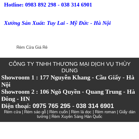
Hotline: 0983 892 298 - 038 314 6901
Xưởng Sản Xuất: Tuy Lai - Mỹ Đức - Hà Nội
Rèm Cửa Giá Rẻ
CÔNG TY TNHH THƯƠNG MẠI DỊCH VỤ THÙY
DUNG
Showroom 1 : 177 Nguyễn Khang - Cầu Giấy - Hà
Nội
Showroom 2 : 106 Ngô Quyền - Quang Trung - Hà
Đông - HN
Điện thoại:
0975 765 295
-
038 314 6901
Rèm cửa
|
Rèm sáo gỗ
|
Rèm cuốn
|
Rèm lá dọc
|
Rèm roman
|
Giấy dán
tường
|
Rèm Xuyên Sáng Hàn Quốc