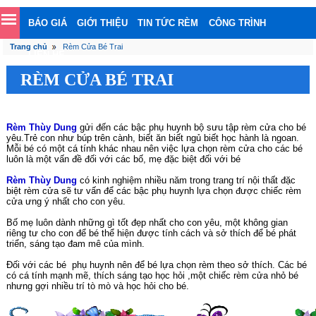
BÁO GIÁ
GIỚI THIỆU
TIN TỨC RÈM
CÔNG TRÌNH
Trang chủ
Rèm Cửa Bé Trai
LIÊN HỆ
RÈM CỬA BÉ TRAI
Rèm Thùy Dung
gửi đến các bậc phụ huynh bộ sưu tập rèm cửa cho bé
yêu.Trẻ con như búp trên cành, biết ăn biết ngủ biết học hành là ngoan.
Mỗi bé có một cá tính khác nhau nên việc lựa chọn rèm cửa cho các bé
luôn là một vấn đề đối với các bố, mẹ đặc biệt đối với bé
Rèm Thùy Dung
có kinh nghiệm nhiều năm trong trang trí nội thất đặc
biệt rèm cửa sẽ tư vấn để các bậc phụ huynh lựa chọn được chiếc rèm
cửa ưng ý nhất cho con yêu.
Bố mẹ luôn dành những gì tốt đẹp nhất cho con yêu, một không gian
riêng tư cho con để bé thể hiện được tính cách và sở thích để bé phát
triển, sáng tạo đam mê của mình.
Đối với các bé phụ huynh nên để bé lựa chọn rèm theo sở thích. Các bé
có cá tính mạnh mẽ, thích sáng tạo học hỏi ,một chiếc rèm cửa nhỏ bé
nhưng gợi nhiều trí tò mò và học hỏi cho bé.