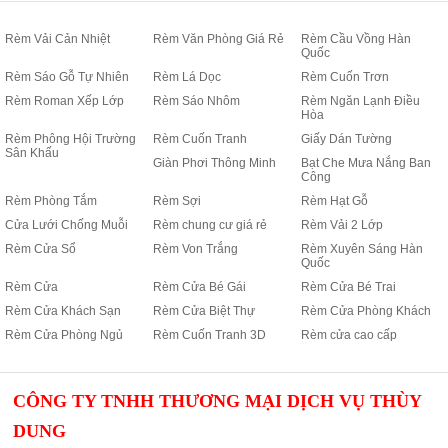
Rèm Vải Cản Nhiệt
Rèm Văn Phòng Giá Rẻ
Rèm Cầu Vồng Hàn
Quốc
Rèm Sáo Gỗ Tự Nhiên
Rèm Lá Dọc
Rèm Cuốn Trơn
Rèm Roman Xếp Lớp
Rèm Sáo Nhôm
Rèm Ngăn Lạnh Điều
Hòa
Rèm Phông Hội Trường
Rèm Cuốn Tranh
Giấy Dán Tường
Sân Khấu
Giàn Phơi Thông Minh
Bạt Che Mưa Nắng Ban
Công
Rèm Phòng Tắm
Rèm Sợi
Rèm Hạt Gỗ
Cửa Lưới Chống Muỗi
Rèm chung cư giá rẻ
Rèm Vải 2 Lớp
Rèm Cửa Sổ
Rèm Von Trắng
Rèm Xuyên Sáng Hàn
Quốc
Rèm Cửa
Rèm Cửa Bé Gái
Rèm Cửa Bé Trai
Rèm Cửa Khách Sạn
Rèm Cửa Biệt Thự
Rèm Cửa Phòng Khách
Rèm Cửa Phòng Ngủ
Rèm Cuốn Tranh 3D
Rèm cửa cao cấp
CÔNG TY TNHH THƯƠNG MẠI DỊCH VỤ THÙY
DUNG