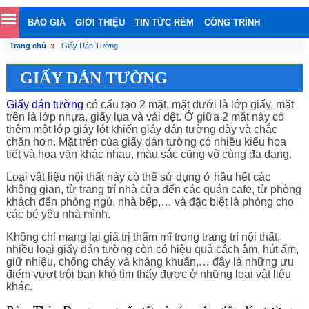
BÁO GIÁ
GIỚI THIỆU
TIN TỨC RÈM
CÔNG TRÌNH
Trang chủ
Giấy Dán Tường
LIÊN HỆ
GIẤY DÁN TƯỜNG
Giấy dán tường
có cấu tạo 2 mặt, mặt dưới là lớp giấy, mặt
trên là lớp nhựa, giấy lụa và vải dệt. Ở giữa 2 mặt này có
thêm một lớp giáy lót khiến giáy dán tường dày và chắc
chăn hơn. Mặt trên của giấy dán tường có nhiều kiểu họa
tiết và hoa văn khác nhau, màu sắc cũng vô cùng đa dạng.
Loại vật liệu nội thất này có thể sử dụng ở hầu hết các
không gian, từ trang trí nhà cửa đến các quán cafe, từ phòng
khách đến phòng ngủ, nhà bếp,… và đặc biệt là phòng cho
các bé yêu nhà mình.
Không chỉ mang lại giá trị thẩm mĩ trong trang trí nội thất,
nhiều loại giấy dán tường còn có hiệu quả cách âm, hút ấm,
giữ nhiệu, chống cháy và kháng khuẩn,… đây là những ưu
điểm vượt trội bạn khó tìm thấy được ở những loại vật liệu
khác.