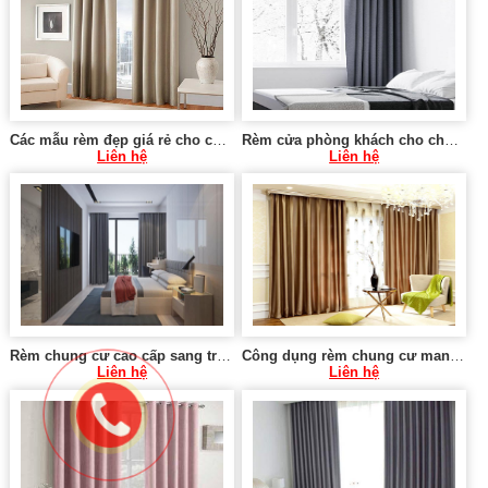
Các mẫu rèm đẹp giá rẻ cho chung cư tại Hà Nội 0975 765 295 SK579
Rèm cửa phòng khách cho chung cư tại Hà Nội 0975 765 295 SK581
Liên hệ
Liên hệ
Rèm chung cư cao cấp sang trọng tại Hà Nội 0975 765 295 KT580
Công dụng rèm chung cư mang lại 0975 765 295 MT021
Liên hệ
Liên hệ