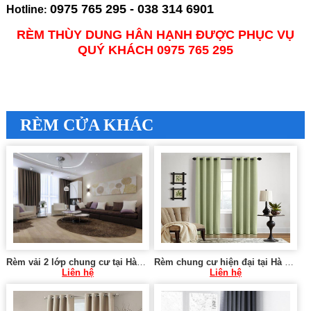
0975 765 295 - 038 314 6901
Hotline
:
RÈM THÙY DUNG HÂN HẠNH ĐƯỢC PHỤC VỤ
QUÝ KHÁCH 0975 765 295
RÈM CỬA KHÁC
Rèm vải 2 lớp chung cư tại Hà Cầu, Hà Đông
Rèm chung cư hiện đại tại Hà Nội 0975 765 295 VU077
Liên hệ
Liên hệ