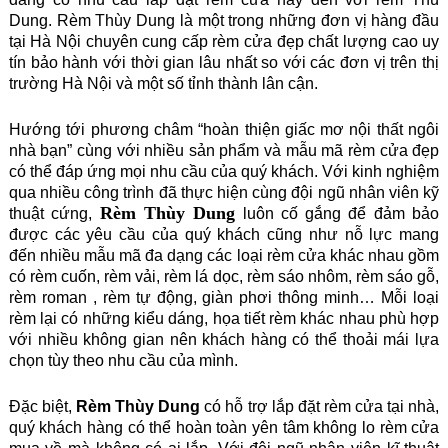
Dung. Rèm Thùy Dung
là một trong những đơn vị hàng đầu
tại Hà Nội chuyên cung cấp rèm cửa đẹp chất lượng cao uy
tín bảo hành với thời gian lâu nhất so với các đơn vị trên thị
trường Hà Nội và một số tỉnh thành lân cận.
Hướng tới phương châm “hoàn thiện giấc mơ nội thất ngôi
nhà bạn” cùng với nhiều sản phẩm và mẫu mã rèm cửa đẹp
có thể đáp ứng mọi nhu cầu của quý khách. Với kinh nghiệm
qua nhiều công trình đã thực hiện cùng đội ngũ nhân viên kỹ
Rèm Thùy Dung
thuật cứng,
luôn cố gắng để đảm bảo
được các yêu cầu của quý khách cũng như nỗ lực mang
đến nhiều mẫu mã đa dạng các loại rèm cửa khác nhau gồm
có rèm cuốn, rèm vải, rèm lá dọc, rèm sáo nhôm, rèm sáo gỗ,
rèm roman , rèm tự động, giàn phơi thông minh… Mỗi loại
rèm lại có những kiểu dáng, họa tiết rèm khác nhau phù hợp
với nhiều không gian nên khách hàng có thể thoải mái lựa
chọn tùy theo nhu cầu của mình.
Đặc biệt,
Rèm Thùy Dung
có hỗ trợ lắp đặt rèm cửa tại nhà,
quý khách hàng có thể hoàn toàn yên tâm không lo rèm cửa