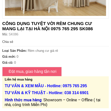
CÔNG DỤNG TUYỆT VỜI RÈM CHUNG CƯ
MANG LẠI TẠI HÀ NỘI 0975 765 295 SK086
Mã:
SK086
Chia sẻ
Loại Sản Phẩm:
Rèm chung cư giá rẻ
Giá mới:
0
Giá cũ:
0
Liên hệ mua hàng
TƯ VẤN &
XEM MẪU
- Hotline: 0975 765 295
TƯ VẤN &
KỸ THUẬT
- Hotline:
038 314 6901
Hình thức mua hàng
: Showroom – Online – Offline ( tại
nhà, công trình Miễn Phí)