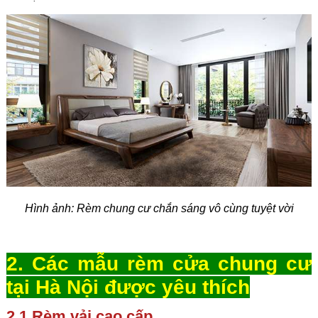
Hình ảnh: Rèm chung cư chắn sáng vô cùng tuyệt vời
2. Các mẫu rèm cửa chung cư
tại Hà Nội được yêu thích
2.1 Rèm vải cao cấp