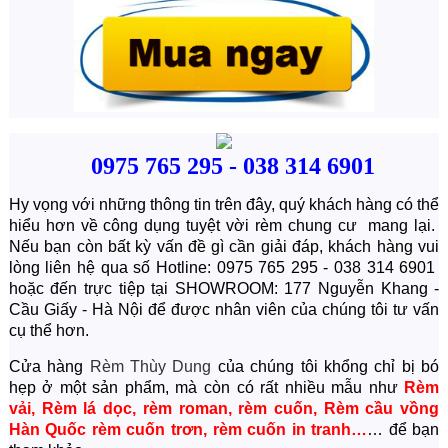
0975 765 295 - 038 314 6901
Hy vọng với những thông tin trên đây, quý khách hàng có thể
hiểu hơn về công dụng tuyệt vời rèm chung cư mang lại.
Nếu bạn còn bất kỳ vấn đề gì cần giải đáp, khách hàng vui
lòng liên hệ qua số Hotline: 0975 765 295 - 038 314 6901
hoặc đến trực tiệp tại SHOWROOM: 177 Nguyễn Khang -
Cầu Giấy - Hà Nội để được nhân viên của chúng tôi tư vấn
cụ thể hơn.
Cửa hàng
Rèm Thùy Dung
của chúng tôi khổng chỉ bị bó
hẹp ở một sản phẩm, mà còn có rất nhiều mẫu như
Rèm
vải
,
Rèm lá dọc
,
rèm roman
,
rèm cuốn
,
Rèm cầu vồng
Hàn Quốc
rèm cuốn trơn
,
rèm cuốn in tranh
…
… để bạn