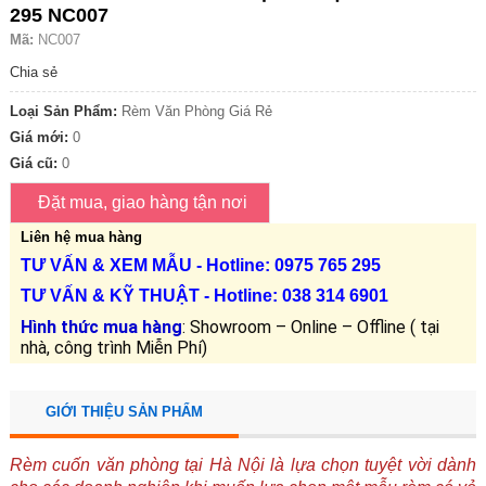
295 NC007
Mã:
NC007
Chia sẻ
Loại Sản Phẩm:
Rèm Văn Phòng Giá Rẻ
Giá mới:
0
Giá cũ:
0
Liên hệ mua hàng
TƯ VẤN &
XEM MẪU
- Hotline: 0975 765 295
TƯ VẤN &
KỸ THUẬT
- Hotline:
038 314 6901
Hình thức mua hàng
: Showroom – Online – Offline ( tại
nhà, công trình Miễn Phí)
GIỚI THIỆU SẢN PHẨM
Rèm cuốn văn phòng tại Hà Nội là lựa chọn tuyệt vời dành