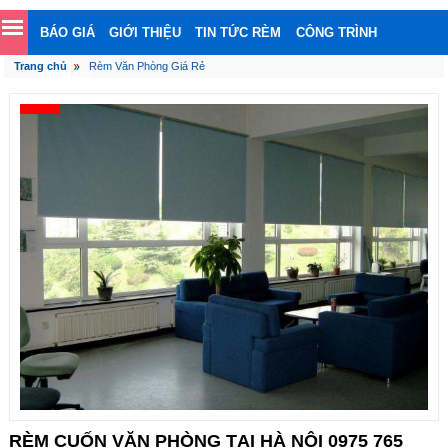
BÁO GIÁ
GIỚI THIỆU
TIN TỨC RÈM
CÔNG TRÌNH
Trang chủ
Rèm Văn Phòng Giá Rẻ
LIÊN HỆ
RÈM CUỐN VĂN PHÒNG TẠI HÀ NỘI 0975 765