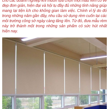
cho các doanh nghiệp khi muốn lựa chọn một mẫu rèm có vẻ
đẹp đơn giản, hiện đại và hội tụ đầy đủ những tính năng giúp
mang lại tiện ích cho không gian làm việc. Chính vì lý do đó
trong những năm gần đây, nhu cầu sử dụng rèm cuốn tại các
môi trường công sở ngày càng tăng lên. Từ đó, đưa mẫu rèm
này trở thành một trong những sản phẩm có sức hút nhất
hiện nay.