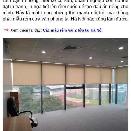
Bên cạnh những thiết kế có sẵn, doanh nghiệp còn có thể
đặt in tranh, in họa tiết lên rèm cuốn để tạo dấu ấn riêng cho
mình. Đây là một trong những thế mạnh nổi trội mà không
phải mẫu rèm cửa văn phòng tại Hà Nội nào cũng làm được.
⇒
Xem thêm tại đây
:
Các mẫu rèm vải 2 lớp tại Hà Nội