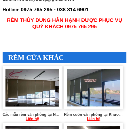
0975 765 295 - 038 314 6901
Hotline
:
RÈM THÙY DUNG HÂN HẠNH ĐƯỢC PHỤC VỤ
QUÝ KHÁCH 0975 765 295
RÈM CỬA KHÁC
Các mẫu rèm văn phòng tại Nghĩa Tân, Cầu Giấy
Rèm cuốn văn phòng tại Khương Đình, Thanh Xuân
Liên hệ
Liên hệ