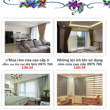
✅Mua rèm cửa cao cấp ở
Những lợi ích khi sử dụng
rèm cửa cao cấp 0975 765
đâu uy tín tại Hà Nội 0975 765
Liên hệ
Liên hệ
295 SK133
295 SK337