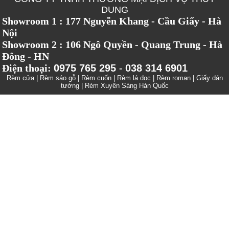
DUNG
Showroom 1 : 177 Nguyễn Khang - Cầu Giấy - Hà
Nội
Showroom 2 : 106 Ngô Quyền - Quang Trung - Hà
Đông - HN
Điện thoại:
0975 765 295
-
038 314 6901
Rèm cửa
|
Rèm sáo gỗ
|
Rèm cuốn
|
Rèm lá dọc
|
Rèm roman
|
Giấy dán
tường
|
Rèm Xuyên Sáng Hàn Quốc