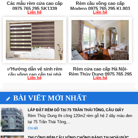
Các mẫu rèm cửa cao cấp
Rèm cầu vồng cao cấp
0975 765 295 SK1339
Modero 0975 765 295 KL803
Liên hệ
Liên hệ
✅Hướng dẫn vệ sinh rèm
Rèm cửa cao cấp Hà Nội-
Rèm Thùy Dung 0975 765 295
cầu vồng cao cấp tại nhà
Liên hệ
Liên hệ
SN443
0975 765 295
BÀI VIẾT MỚI NHẤT
LẮP ĐẶT RÈM GỖ TẠI 75 TRẦN THÁI TÔNG, CẦU GIẤY
Rèm Thùy Dung thi công 120m2 rèm gỗ hệ 2 dây màu đen
tại 75 Trần Thái Tông,...
Chi tiết
THI CÔNG RÈM CẦU VỒNG CHỐNG NẮNG TẠI HOÀI ĐỨC