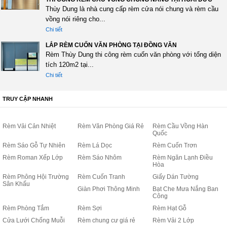
Thùy Dung là nhà cung cấp rèm cửa nói chung và rèm cầu
vồng nói riêng cho...
Chi tiết
LẮP RÈM CUỐN VĂN PHÒNG TẠI ĐỒNG VĂN
Rèm Thùy Dung thi công rèm cuốn văn phòng với tổng diện
tích 120m2 tại...
Chi tiết
TRUY CẬP NHANH
Rèm Vải Cản Nhiệt
Rèm Văn Phòng Giá Rẻ
Rèm Cầu Vồng Hàn
Quốc
Rèm Sáo Gỗ Tự Nhiên
Rèm Lá Dọc
Rèm Cuốn Trơn
Rèm Roman Xếp Lớp
Rèm Sáo Nhôm
Rèm Ngăn Lạnh Điều
Hòa
Rèm Phông Hội Trường
Rèm Cuốn Tranh
Giấy Dán Tường
Sân Khấu
Giàn Phơi Thông Minh
Bạt Che Mưa Nắng Ban
Công
Rèm Phòng Tắm
Rèm Sợi
Rèm Hạt Gỗ
Cửa Lưới Chống Muỗi
Rèm chung cư giá rẻ
Rèm Vải 2 Lớp