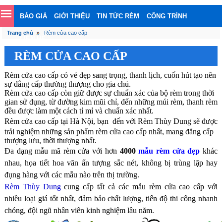
BÁO GIÁ
GIỚI THIỆU
TIN TỨC RÈM
CÔNG TRÌNH
Trang chủ
Rèm cửa cao cấp
LIÊN HỆ
RÈM CỬA CAO CẤP
Rèm cửa cao cấp có vẻ đẹp sang trọng, thanh lịch, cuốn hút tạo nên
sự đẳng cấp thường thượng cho gia chủ.
Rèm cửa cao cấp còn giữ được sự chuẩn xác của bộ rèm trong thời
gian sử dụng, từ đường kim mũi chỉ, đến những múi rèm, thanh rèm
đều được làm một cách tỉ mỉ và chuẩn xác nhất.
Rèm cửa cao cấp tại Hà Nội
, bạn đến với Rèm Thùy Dung sẽ được
trải nghiệm những sản phẩm rèm cửa cao cấp nhất, mang đẳng cấp
thượng lưu, thời thượng nhất.
Đa dạng mẫu mã rèm cửa với hơn
4000
mẫu rèm cửa đẹp
khác
nhau, họa tiết hoa văn ấn tượng sắc nét, không bị trùng lặp hay
đụng hàng với các mẫu nào trên thị trường.
Rèm Thùy Dung
cung cấp tất cả các mẫu rèm cửa cao cấp với
nhiều loại giá tốt nhất, đảm bảo chất lượng, tiến độ thi công nhanh
chóng, đội ngũ nhân viên kinh nghiệm lâu năm.