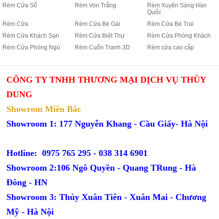
Rèm Cửa Sổ
Rèm Von Trắng
Rèm Xuyên Sáng Hàn
Quốc
Rèm Cửa
Rèm Cửa Bé Gái
Rèm Cửa Bé Trai
Rèm Cửa Khách Sạn
Rèm Cửa Biệt Thự
Rèm Cửa Phòng Khách
Rèm Cửa Phòng Ngủ
Rèm Cuốn Tranh 3D
Rèm cửa cao cấp
CÔNG TY TNHH THƯƠNG MẠI DỊCH VỤ THÙY
DUNG
Showrom Miền Bắc
Showroom 1: 177 Nguyễn Khang - Cầu Giấy- Hà Nội
Hotline: 0975 765 295 -
038 314 6901
Showroom 2:106 Ngô Quyền - Quang TRung - Hà
Đông - HN
Showroom 3: Thủy Xuân Tiên - Xuân Mai - Chương
Mỹ - Hà Nội