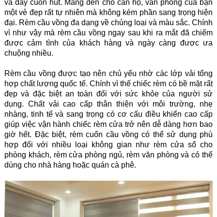
và đầy cuốn hút. Mang đến cho căn hộ, văn phòng của bạn
một vẻ đẹp rất tự nhiên mà không kém phần sang trọng hiện
đại. Rèm cầu vồng đa dạng về chủng loại và màu sắc. Chính
vì như vậy mà rèm cầu vồng ngay sau khi ra mắt đã chiếm
được cảm tình của khách hàng và ngày càng được ưa
chuộng nhiều.
Rèm cầu vồng được tạo nên chủ yếu nhờ các lớp vải tổng
hợp chất lượng quốc tế. Chính vì thế chiếc rèm có bề mặt rất
đẹp và đặc biệt an toàn đối với sức khỏe của người sử
dụng. Chất vải cao cấp thân thiện với môi trường, nhẹ
nhàng, tinh tế và sang trọng có cơ cấu điều khiển cao cấp
giúp việc vận hành chiếc rèm cửa trở nên dễ dàng hơn bao
giờ hết. Đặc biệt, rèm cuốn cầu vồng có thể sử dụng phù
hợp đối với nhiều loại không gian như rèm cửa sổ cho
phòng khách, rèm cửa phòng ngủ, rèm văn phòng và có thể
dùng cho nhà hàng hoặc quán cà phê.