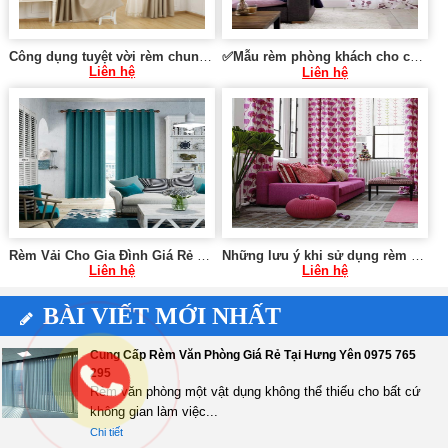
Công dụng tuyệt vời rèm chung cư mang lại tại Hà Nội 0975 765 295 SK086
✅Mẫu rèm phòng khách cho chung cư tại Hà Nội 0975 765 295 SK589
Liên hệ
Liên hệ
Rèm Vải Cho Gia Đình Giá Rẻ Tại Hà Nội SK592
Những lưu ý khi sử dụng rèm cửa chung cư 0975765295 SK59
Liên hệ
Liên hệ
BÀI VIẾT MỚI NHẤT
Cung Cấp Rèm Văn Phòng Giá Rẻ Tại Hưng Yên 0975 765
295
Rèm văn phòng một vật dụng không thể thiếu cho bất cứ
không gian làm việc...
Chi tiết