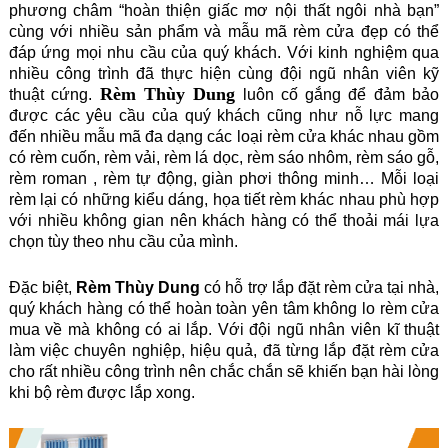
phương châm “hoàn thiện giấc mơ nội thất ngôi nhà bạn”
cùng với nhiều sản phẩm và mẫu mã rèm cửa đẹp có thể
đáp ứng mọi nhu cầu của quý khách. Với kinh nghiệm qua
nhiều công trình đã thực hiện cùng đội ngũ nhân viên kỹ
Rèm Thùy Dung
thuật cứng.
luôn cố gắng để đảm bảo
được các yêu cầu của quý khách cũng như nỗ lực mang
đến nhiều mẫu mã đa dạng các loại rèm cửa khác nhau gồm
có rèm cuốn, rèm vải, rèm lá dọc, rèm sáo nhôm, rèm sáo gỗ,
rèm roman , rèm tự động, giàn phơi thông minh… Mỗi loại
rèm lại có những kiểu dáng, họa tiết rèm khác nhau phù hợp
với nhiều không gian nên khách hàng có thể thoải mái lựa
chọn tùy theo nhu cầu của mình.
Đặc biệt,
Rèm Thùy Dung
có hỗ trợ lắp đặt rèm cửa tại nhà,
quý khách hàng có thể hoàn toàn yên tâm không lo rèm cửa
mua về mà không có ai lắp. Với đội ngũ nhân viên kĩ thuật
làm việc chuyên nghiệp, hiệu quả, đã từng lắp đặt rèm cửa
cho rất nhiều công trình nên chắc chắn sẽ khiến bạn hài lòng
khi bộ rèm được lắp xong.