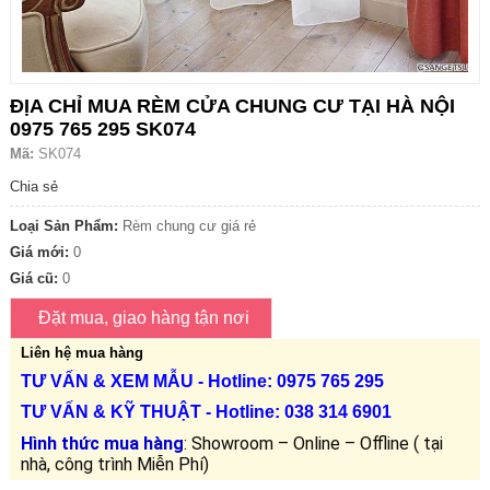
ĐỊA CHỈ MUA RÈM CỬA CHUNG CƯ TẠI HÀ NỘI
0975 765 295 SK074
Mã:
SK074
Chia sẻ
Loại Sản Phẩm:
Rèm chung cư giá rẻ
Giá mới:
0
Giá cũ:
0
Liên hệ mua hàng
TƯ VẤN &
XEM MẪU
- Hotline: 0975 765 295
TƯ VẤN &
KỸ THUẬT
- Hotline:
038 314 6901
Hình thức mua hàng
: Showroom – Online – Offline ( tại
nhà, công trình Miễn Phí)