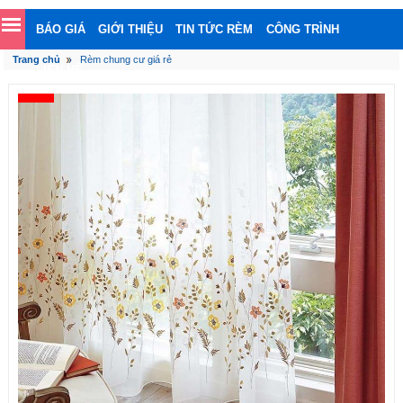
BÁO GIÁ
GIỚI THIỆU
TIN TỨC RÈM
CÔNG TRÌNH
Trang chủ
Rèm chung cư giá rẻ
LIÊN HỆ