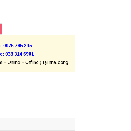
e: 0975 765 295
e:
038 314 6901
 – Online – Offline ( tại nhà, công