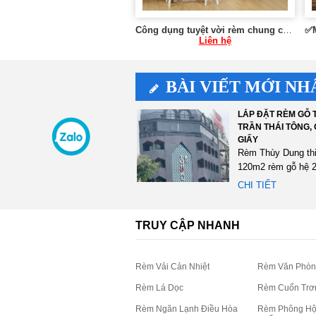
Công dụng tuyệt vời rèm chung cư mang lại tại Hà Nội 0975 765 295 SK086
Liên hệ
BÀI VIẾT MỚI NH
LẮP ĐẶT RÈM GỖ T
TRẦN THÁI TÔNG,
GIẤY
Rèm Thùy Dung th
120m2 rèm gỗ hệ 2
màu đen tại 75 Trầ
CHI TIẾT
Tông,...
TRUY CẬP NHANH
Rèm Vải Cản Nhiệt
Rèm Văn Phòn
Rèm Lá Dọc
Rèm Cuốn Trơ
Rèm Ngăn Lạnh Điều Hòa
Rèm Phông Hộ