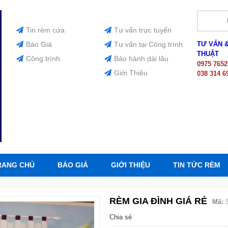
Tin rèm cửa
Tư vấn trực tuyến
Báo Giá
Tư vấn tại Công trình
TƯ VẤN 
THUẬT
Công trình
Bảo hành dài lâu
0975 7652
Giới Thiệu
038 314 6
RANG CHỦ
BÁO GIÁ
GIỚI THIỆU
TIN TỨC RÈM
RÈM GIA ĐÌNH GIÁ RẺ
Mã:
Chia sẻ