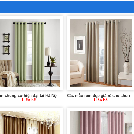
Rèm chung cư hiện đại tại Hà Nội 0975 765 295 VU077
Các mẫu rèm đẹp giá rẻ cho chung cư tại Hà Nội 0975 765 295 SK579
Liên hệ
Liên hệ