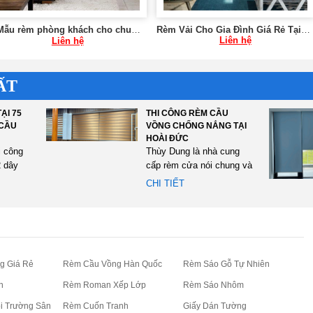
✅Mẫu rèm phòng khách cho chung cư tại Hà Nội 0975 765 295 SK589
Rèm Vải Cho Gia Đình Giá Rẻ Tại Hà Nội SK592
Liên hệ
Liên hệ
ẤT
ẠI 75
THI CÔNG RÈM CẦU
 CẦU
VỒNG CHỐNG NẮNG TẠI
HOÀI ĐỨC
i công
Thùy Dung là nhà cung
 dây
cấp rèm cửa nói chung và
n Thái
rèm cầu vồng nói riêng
CHI TIẾT
cho...
g Giá Rẻ
Rèm Cầu Vồng Hàn Quốc
Rèm Sáo Gỗ Tự Nhiên
n
Rèm Roman Xếp Lớp
Rèm Sáo Nhôm
i Trường Sân
Rèm Cuốn Tranh
Giấy Dán Tường