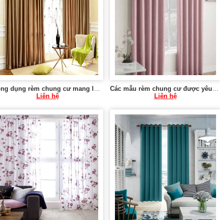
Công dụng rèm chung cư mang lại 0975 765 295 MT021
Các mẫu rèm chung cư được yêu thích 0975 765 295 SK583
Liên hệ
Liên hệ