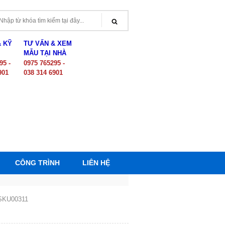
& KỸ
TƯ VẤN & XEM
MẪU TẠI NHÀ
95 -
0975 765295 -
901
038 314 6901
CÔNG TRÌNH
LIÊN HỆ
SKU00311