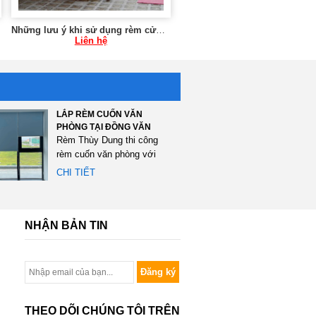
Những lưu ý khi sử dụng rèm cửa chung cư 0975765295 SK59
Liên hệ
LẮP RÈM CUỐN VĂN
PHÒNG TẠI ĐỒNG VĂN
Rèm Thùy Dung thi công
rèm cuốn văn phòng với
tổng diện tích 120m2 tại...
CHI TIẾT
NHẬN BẢN TIN
Đăng ký
THEO DÕI CHÚNG TÔI TRÊN