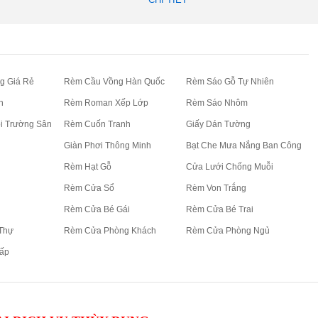
cho...
g Giá Rẻ
Rèm Cầu Vồng Hàn Quốc
Rèm Sáo Gỗ Tự Nhiên
n
Rèm Roman Xếp Lớp
Rèm Sáo Nhôm
i Trường Sân
Rèm Cuốn Tranh
Giấy Dán Tường
Giàn Phơi Thông Minh
Bạt Che Mưa Nắng Ban Công
Rèm Hạt Gỗ
Cửa Lưới Chống Muỗi
Rèm Cửa Sổ
Rèm Von Trắng
Rèm Cửa Bé Gái
Rèm Cửa Bé Trai
Thự
Rèm Cửa Phòng Khách
Rèm Cửa Phòng Ngủ
ấp