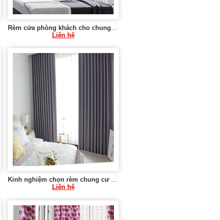
Rèm cửa phòng khách cho chung cư tại Hà Nội 0975 765 295 SK581
Liên hệ
Kinh nghiệm chọn rèm chung cư vừa và nhỏ 0975 765 295 SK584
Liên hệ