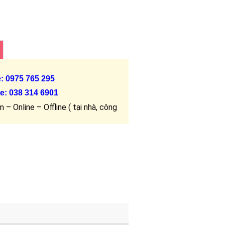
e: 0975 765 295
e:
038 314 6901
 – Online – Offline ( tại nhà, công