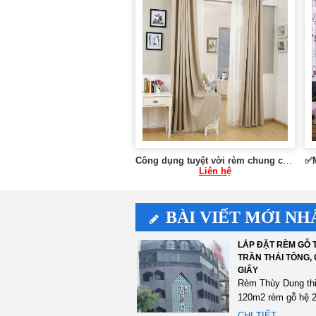
Công dụng tuyệt vời rèm chung cư mang lại tại Hà Nội 0975 765 295 SK086
Liên hệ
BÀI VIẾT MỚI NH
LẮP ĐẶT RÈM GỖ T
TRẦN THÁI TÔNG,
GIẤY
Rèm Thùy Dung th
120m2 rèm gỗ hệ 2
màu đen tại 75 Trầ
CHI TIẾT