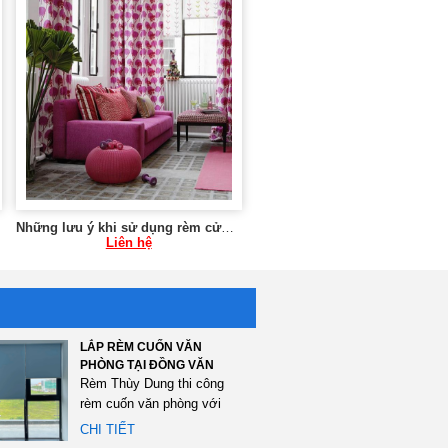
Những lưu ý khi sử dụng rèm cửa chung cư 0975765295 SK59
Liên hệ
LẮP RÈM CUỐN VĂN
PHÒNG TẠI ĐỒNG VĂN
Rèm Thùy Dung thi công
rèm cuốn văn phòng với
tổng diện tích 120m2 tại...
CHI TIẾT