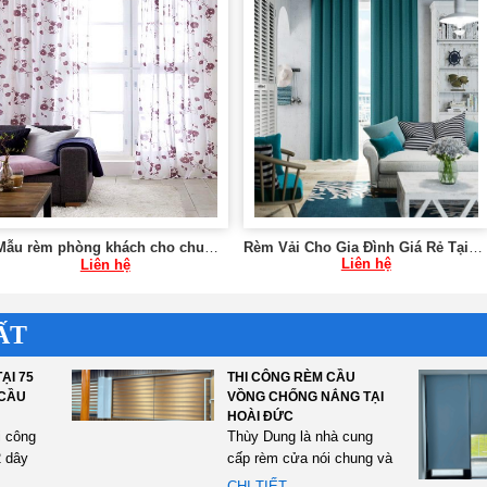
✅Mẫu rèm phòng khách cho chung cư tại Hà Nội 0975 765 295 SK589
Rèm Vải Cho Gia Đình Giá Rẻ Tại Hà Nội SK592
Liên hệ
Liên hệ
ẤT
ẠI 75
THI CÔNG RÈM CẦU
 CẦU
VỒNG CHỐNG NẮNG TẠI
HOÀI ĐỨC
i công
Thùy Dung là nhà cung
 dây
cấp rèm cửa nói chung và
n Thái
rèm cầu vồng nói riêng
CHI TIẾT