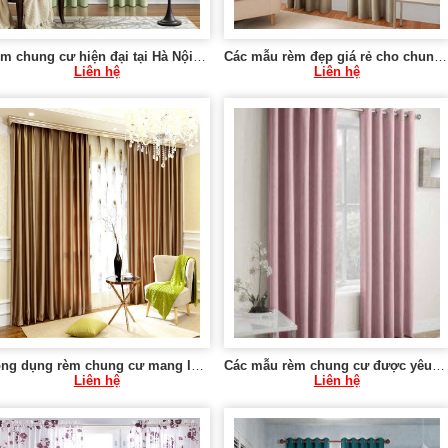
Rèm chung cư hiện đại tại Hà Nội 0975 765 295 VU077
Các mẫu rèm đẹp giá rẻ cho chung cư tại Hà Nội 0975 765 295 SK579
Liên hệ
Liên hệ
Công dụng rèm chung cư mang lại 0975 765 295 MT021
Các mẫu rèm chung cư được yêu thích 0975 765 295 SK583
Liên hệ
Liên hệ