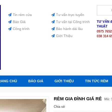
Tin rèm cửa
Tư vấn trực tuyến
Báo Giá
Tư vấn tại Công trình
TƯ VẤN 
THUẬT
Công trình
Bảo hành dài lâu
0975 7652
Giới Thiệu
038 314 6
RANG CHỦ
BÁO GIÁ
GIỚI THIỆU
TIN TỨC RÈM
RÈM GIA ĐÌNH GIÁ RẺ
Mã:
Chia sẻ