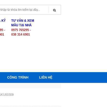
& KỸ
TƯ VẤN & XEM
MẪU TẠI NHÀ
95 -
0975 765295 -
901
038 314 6901
CÔNG TRÌNH
LIÊN HỆ
SKU00309