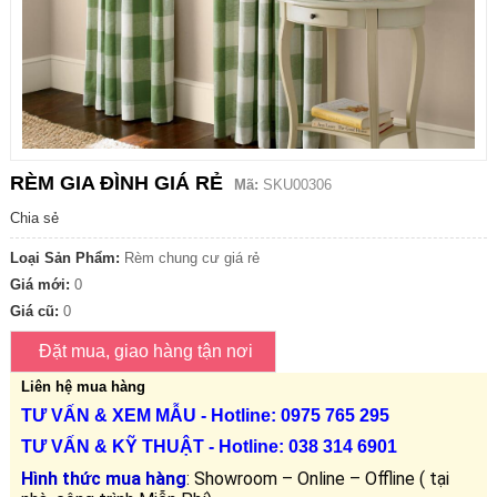
RÈM GIA ĐÌNH GIÁ RẺ
Mã:
SKU00306
Chia sẻ
Loại Sản Phẩm:
Rèm chung cư giá rẻ
Giá mới:
0
Giá cũ:
0
Liên hệ mua hàng
TƯ VẤN &
XEM MẪU
- Hotline: 0975 765 295
TƯ VẤN &
KỸ THUẬT
- Hotline:
038 314 6901
Hình thức mua hàng
: Showroom – Online – Offline ( tại