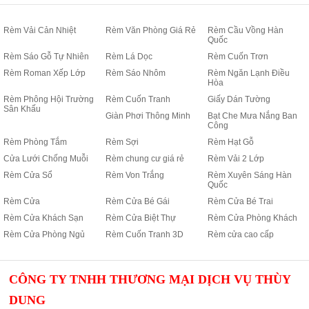
Rèm Vải Cản Nhiệt
Rèm Văn Phòng Giá Rẻ
Rèm Cầu Vồng Hàn
Quốc
Rèm Sáo Gỗ Tự Nhiên
Rèm Lá Dọc
Rèm Cuốn Trơn
Rèm Roman Xếp Lớp
Rèm Sáo Nhôm
Rèm Ngăn Lạnh Điều
Hòa
Rèm Phông Hội Trường
Rèm Cuốn Tranh
Giấy Dán Tường
Sân Khấu
Giàn Phơi Thông Minh
Bạt Che Mưa Nắng Ban
Công
Rèm Phòng Tắm
Rèm Sợi
Rèm Hạt Gỗ
Cửa Lưới Chống Muỗi
Rèm chung cư giá rẻ
Rèm Vải 2 Lớp
Rèm Cửa Sổ
Rèm Von Trắng
Rèm Xuyên Sáng Hàn
Quốc
Rèm Cửa
Rèm Cửa Bé Gái
Rèm Cửa Bé Trai
Rèm Cửa Khách Sạn
Rèm Cửa Biệt Thự
Rèm Cửa Phòng Khách
Rèm Cửa Phòng Ngủ
Rèm Cuốn Tranh 3D
Rèm cửa cao cấp
CÔNG TY TNHH THƯƠNG MẠI DỊCH VỤ THÙY
DUNG