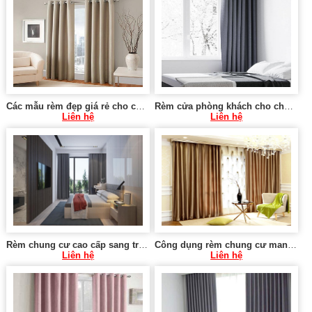
Các mẫu rèm đẹp giá rẻ cho chung cư tại Hà Nội 0975 765 295 SK579
Rèm cửa phòng khách cho chung cư tại Hà Nội 0975 765 295 SK581
Liên hệ
Liên hệ
Rèm chung cư cao cấp sang trọng tại Hà Nội 0975 765 295 KT580
Công dụng rèm chung cư mang lại 0975 765 295 MT021
Liên hệ
Liên hệ