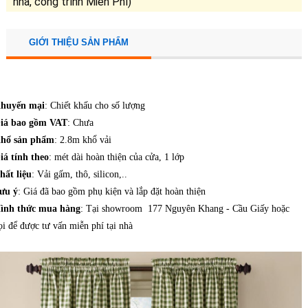
nhà, công trình Miễn Phí)
GIỚI THIỆU SẢN PHẨM
huyến mại
: Chiết khấu cho số lượng
iá bao gồm VAT
: Chưa
hổ sản phẩm
: 2.8m khổ vải
iá tính theo
: mét dài hoàn thiện của cửa, 1 lớp
hất liệu
: Vải gấm, thô, silicon,..
ưu ý
: Giá đã bao gồm phụ kiện và lắp đặt hoàn thiện
ình thức mua hàng
: Tại showroom 177 Nguyên Khang - Cầu Giấy hoặc
ọi để được tư vấn miễn phí tại nhà