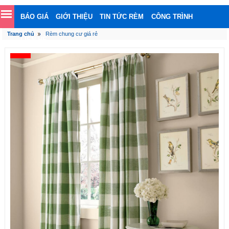
BÁO GIÁ
GIỚI THIỆU
TIN TỨC RÈM
CÔNG TRÌNH
Trang chủ
Rèm chung cư giá rẻ
LIÊN HỆ