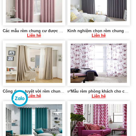
Các mẫu rèm chung cư được yêu thích 0975 765 295 SK583
Kinh nghiệm chọn rèm chung cư vừa và nhỏ 0975 765 295 SK584
Liên hệ
Liên hệ
Công dụng tuyệt vời rèm chung cư mang lại tại Hà Nội 0975 765 295 SK086
✅Mẫu rèm phòng khách cho chung cư tại Hà Nội 0975 765 295 SK589
Liên hệ
Liên hệ