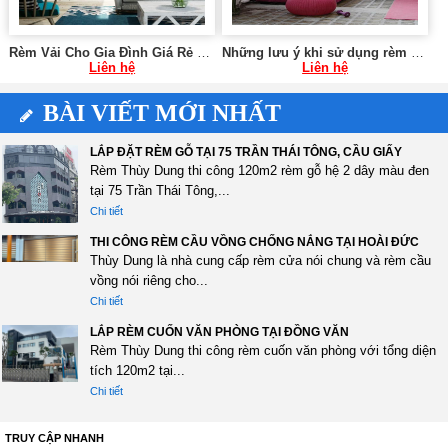
Rèm Vải Cho Gia Đình Giá Rẻ Tại Hà Nội SK592
Những lưu ý khi sử dụng rèm cửa chung cư 0975765295 SK59
Liên hệ
Liên hệ
BÀI VIẾT MỚI NHẤT
LẮP ĐẶT RÈM GỖ TẠI 75 TRẦN THÁI TÔNG, CẦU GIẤY
Rèm Thùy Dung thi công 120m2 rèm gỗ hệ 2 dây màu đen
tại 75 Trần Thái Tông,...
Chi tiết
THI CÔNG RÈM CẦU VỒNG CHỐNG NẮNG TẠI HOÀI ĐỨC
Thùy Dung là nhà cung cấp rèm cửa nói chung và rèm cầu
vồng nói riêng cho...
Chi tiết
LẮP RÈM CUỐN VĂN PHÒNG TẠI ĐỒNG VĂN
Rèm Thùy Dung thi công rèm cuốn văn phòng với tổng diện
tích 120m2 tại...
Chi tiết
TRUY CẬP NHANH