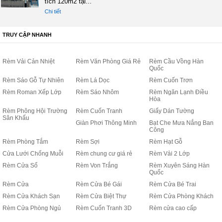
tích 120m2 tại...
Chi tiết
TRUY CẬP NHANH
Rèm Vải Cản Nhiệt
Rèm Văn Phòng Giá Rẻ
Rèm Cầu Vồng Hàn
Quốc
Rèm Sáo Gỗ Tự Nhiên
Rèm Lá Dọc
Rèm Cuốn Trơn
Rèm Roman Xếp Lớp
Rèm Sáo Nhôm
Rèm Ngăn Lạnh Điều
Hòa
Rèm Phông Hội Trường
Rèm Cuốn Tranh
Giấy Dán Tường
Sân Khấu
Giàn Phơi Thông Minh
Bạt Che Mưa Nắng Ban
Công
Rèm Phòng Tắm
Rèm Sợi
Rèm Hạt Gỗ
Cửa Lưới Chống Muỗi
Rèm chung cư giá rẻ
Rèm Vải 2 Lớp
Rèm Cửa Sổ
Rèm Von Trắng
Rèm Xuyên Sáng Hàn
Quốc
Rèm Cửa
Rèm Cửa Bé Gái
Rèm Cửa Bé Trai
Rèm Cửa Khách Sạn
Rèm Cửa Biệt Thự
Rèm Cửa Phòng Khách
Rèm Cửa Phòng Ngủ
Rèm Cuốn Tranh 3D
Rèm cửa cao cấp