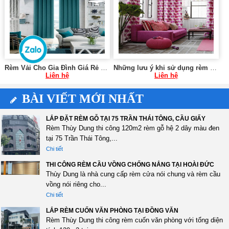
Rèm Vải Cho Gia Đình Giá Rẻ Tại Hà Nội SK592
Những lưu ý khi sử dụng rèm cửa chung cư 0975765295 SK59
Liên hệ
Liên hệ
BÀI VIẾT MỚI NHẤT
LẮP ĐẶT RÈM GỖ TẠI 75 TRẦN THÁI TÔNG, CẦU GIẤY
Rèm Thùy Dung thi công 120m2 rèm gỗ hệ 2 dây màu đen
tại 75 Trần Thái Tông,...
Chi tiết
THI CÔNG RÈM CẦU VỒNG CHỐNG NẮNG TẠI HOÀI ĐỨC
Thùy Dung là nhà cung cấp rèm cửa nói chung và rèm cầu
vồng nói riêng cho...
Chi tiết
LẮP RÈM CUỐN VĂN PHÒNG TẠI ĐỒNG VĂN
Rèm Thùy Dung thi công rèm cuốn văn phòng với tổng diện