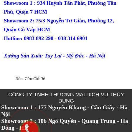
Showroom 1 : 934 Huỳnh Tấn Phát, Phường Tân
Phú, Quận 7 HCM
Showroom 2: 75/3 Nguyễn Tư Giản, Phường 12,
Quận Gò Vấp HCM
Hotline: 0983 892 298 - 038 314 6901
Xưởng Sản Xuất: Tuy Lai - Mỹ Đức - Hà Nội
Rèm Cửa Giá Rẻ
CÔNG TY TNHH THƯƠNG MẠI DỊCH VỤ THÙY
DUNG
Showroom 1 : 177 Nguyễn Khang - Cầu Giấy - Hà
Nội
Showroom 2 : 106 Ngô Quyền - Quang Trung - Hà
Đông - HN