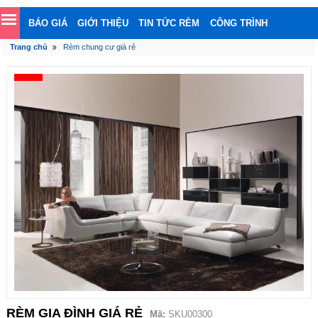
BÁO GIÁ
GIỚI THIỆU
TIN TỨC RÈM
CÔNG TRÌNH
Trang chủ
Rèm chung cư giá rẻ
LIÊN HỆ
RÈM GIA ĐÌNH GIÁ RẺ
Mã:
SKU00300