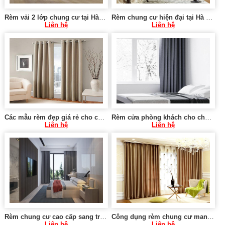
Rèm vải 2 lớp chung cư tại Hà Cầu, Hà Đông
Rèm chung cư hiện đại tại Hà Nội 0975 765 295 VU077
Liên hệ
Liên hệ
Các mẫu rèm đẹp giá rẻ cho chung cư tại Hà Nội 0975 765 295 SK579
Rèm cửa phòng khách cho chung cư tại Hà Nội 0975 765 295 SK581
Liên hệ
Liên hệ
Rèm chung cư cao cấp sang trọng tại Hà Nội 0975 765 295 KT580
Công dụng rèm chung cư mang lại 0975 765 295 MT021
Liên hệ
Liên hệ