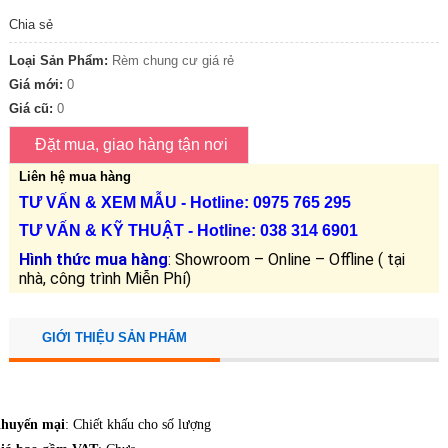
Chia sẻ
Loại Sản Phẩm:
Rèm chung cư giá rẻ
Giá mới:
0
Giá cũ:
0
Liên hệ mua hàng
TƯ VẤN &
XEM MẪU
- Hotline: 0975 765 295
TƯ VẤN &
KỸ THUẬT
- Hotline:
038 314 6901
Hình thức mua hàng
: Showroom – Online – Offline ( tại
nhà, công trình Miễn Phí)
GIỚI THIỆU SẢN PHẨM
huyến mại
: Chiết khấu cho số lượng