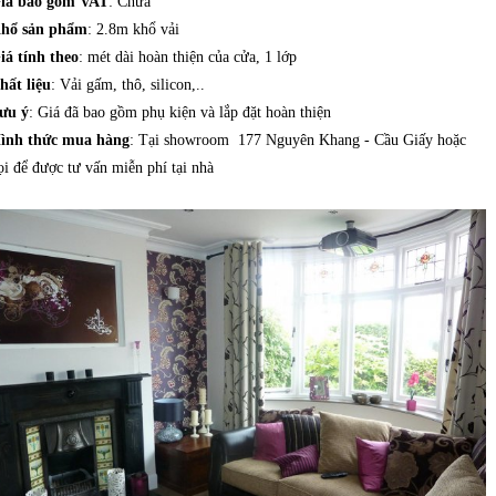
iá bao gồm VAT
: Chưa
hổ sản phẩm
: 2.8m khổ vải
iá tính theo
: mét dài hoàn thiện của cửa, 1 lớp
hất liệu
: Vải gấm, thô, silicon,..
ưu ý
: Giá đã bao gồm phụ kiện và lắp đặt hoàn thiện
ình thức mua hàng
: Tại showroom 177 Nguyên Khang - Cầu Giấy hoặc
ọi để được tư vấn miễn phí tại nhà