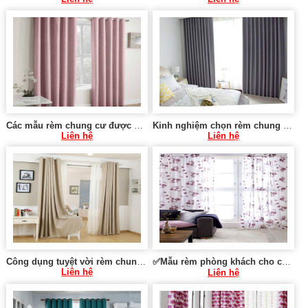
Các mẫu rèm chung cư được yêu thích 0975 765 295 SK583
Kinh nghiệm chọn rèm chung cư vừa và nhỏ 0975 765 295 SK584
Liên hệ
Liên hệ
Công dụng tuyệt vời rèm chung cư mang lại tại Hà Nội 0975 765 295 SK086
✅Mẫu rèm phòng khách cho chung cư tại Hà Nội 0975 765 295 SK589
Liên hệ
Liên hệ