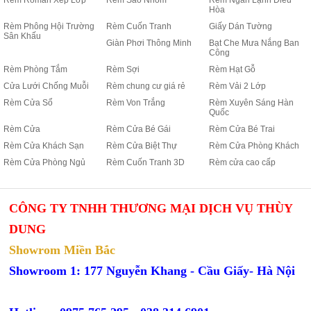
Rèm Roman Xếp Lớp
Rèm Sáo Nhôm
Rèm Ngăn Lạnh Điều
Hòa
Rèm Phông Hội Trường
Rèm Cuốn Tranh
Giấy Dán Tường
Sân Khấu
Giàn Phơi Thông Minh
Bạt Che Mưa Nắng Ban
Công
Rèm Phòng Tắm
Rèm Sợi
Rèm Hạt Gỗ
Cửa Lưới Chống Muỗi
Rèm chung cư giá rẻ
Rèm Vải 2 Lớp
Rèm Cửa Sổ
Rèm Von Trắng
Rèm Xuyên Sáng Hàn
Quốc
Rèm Cửa
Rèm Cửa Bé Gái
Rèm Cửa Bé Trai
Rèm Cửa Khách Sạn
Rèm Cửa Biệt Thự
Rèm Cửa Phòng Khách
Rèm Cửa Phòng Ngủ
Rèm Cuốn Tranh 3D
Rèm cửa cao cấp
CÔNG TY TNHH THƯƠNG MẠI DỊCH VỤ THÙY
DUNG
Showrom Miền Bắc
Showroom 1: 177 Nguyễn Khang - Cầu Giấy- Hà Nội