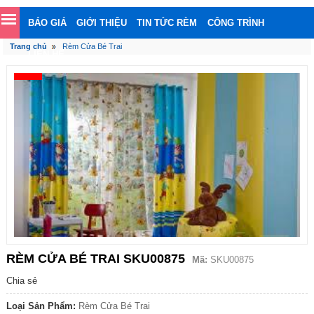
BÁO GIÁ
GIỚI THIỆU
TIN TỨC RÈM
CÔNG TRÌNH
Trang chủ
Rèm Cửa Bé Trai
LIÊN HỆ
RÈM CỬA BÉ TRAI SKU00875
Mã:
SKU00875
Chia sẻ
Loại Sản Phẩm:
Rèm Cửa Bé Trai