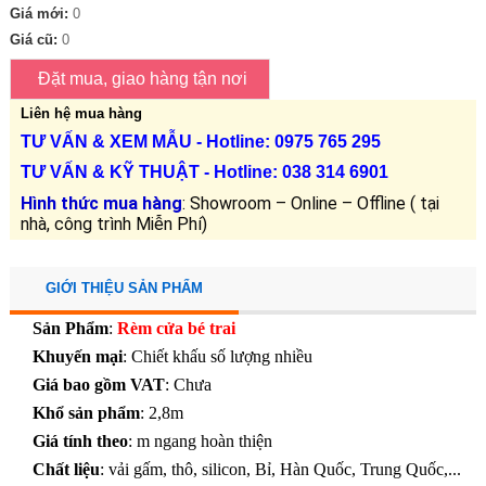
Giá mới:
0
Giá cũ:
0
Liên hệ mua hàng
TƯ VẤN &
XEM MẪU
- Hotline: 0975 765 295
TƯ VẤN &
KỸ THUẬT
- Hotline:
038 314 6901
Hình thức mua hàng
: Showroom – Online – Offline ( tại
nhà, công trình Miễn Phí)
GIỚI THIỆU SẢN PHẨM
Sản Phẩm
:
Rèm cửa bé trai
Khuyến mại
: Chiết khấu số lượng nhiều
Giá bao gồm VAT
: Chưa
Khổ sản phẩm
: 2,8m
Giá tính theo
: m ngang hoàn thiện
Chất liệu
: vải gấm, thô, silicon, Bỉ, Hàn Quốc, Trung Quốc,...