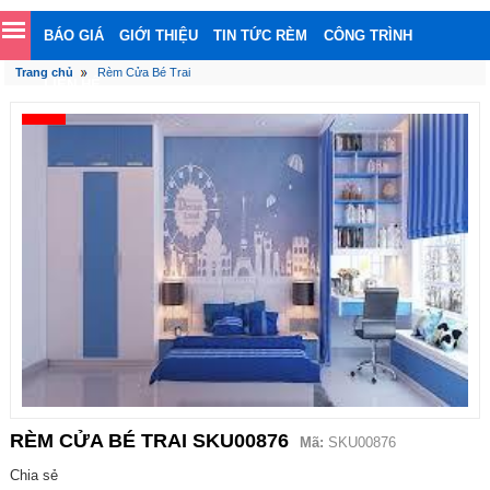
BÁO GIÁ
GIỚI THIỆU
TIN TỨC RÈM
CÔNG TRÌNH
Trang chủ
Rèm Cửa Bé Trai
LIÊN HỆ
RÈM CỬA BÉ TRAI SKU00876
Mã:
SKU00876
Chia sẻ