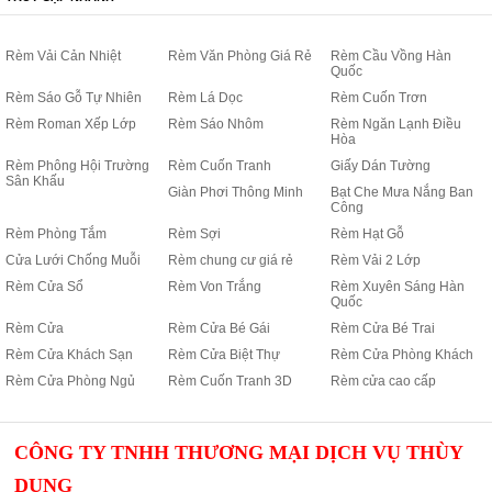
Rèm Vải Cản Nhiệt
Rèm Văn Phòng Giá Rẻ
Rèm Cầu Vồng Hàn
Quốc
Rèm Sáo Gỗ Tự Nhiên
Rèm Lá Dọc
Rèm Cuốn Trơn
Rèm Roman Xếp Lớp
Rèm Sáo Nhôm
Rèm Ngăn Lạnh Điều
Hòa
Rèm Phông Hội Trường
Rèm Cuốn Tranh
Giấy Dán Tường
Sân Khấu
Giàn Phơi Thông Minh
Bạt Che Mưa Nắng Ban
Công
Rèm Phòng Tắm
Rèm Sợi
Rèm Hạt Gỗ
Cửa Lưới Chống Muỗi
Rèm chung cư giá rẻ
Rèm Vải 2 Lớp
Rèm Cửa Sổ
Rèm Von Trắng
Rèm Xuyên Sáng Hàn
Quốc
Rèm Cửa
Rèm Cửa Bé Gái
Rèm Cửa Bé Trai
Rèm Cửa Khách Sạn
Rèm Cửa Biệt Thự
Rèm Cửa Phòng Khách
Rèm Cửa Phòng Ngủ
Rèm Cuốn Tranh 3D
Rèm cửa cao cấp
CÔNG TY TNHH THƯƠNG MẠI DỊCH VỤ THÙY
DUNG