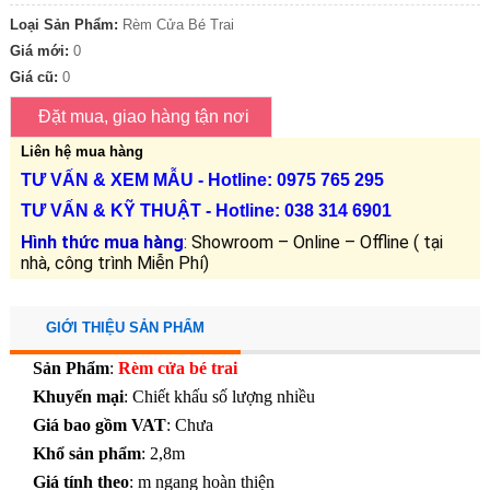
Loại Sản Phẩm:
Rèm Cửa Bé Trai
Giá mới:
0
Giá cũ:
0
Liên hệ mua hàng
TƯ VẤN &
XEM MẪU
- Hotline: 0975 765 295
TƯ VẤN &
KỸ THUẬT
- Hotline:
038 314 6901
Hình thức mua hàng
: Showroom – Online – Offline ( tại
nhà, công trình Miễn Phí)
GIỚI THIỆU SẢN PHẨM
Sản Phẩm
:
Rèm cửa bé trai
Khuyến mại
: Chiết khấu số lượng nhiều
Giá bao gồm VAT
: Chưa
Khổ sản phẩm
: 2,8m
Giá tính theo
: m ngang hoàn thiện