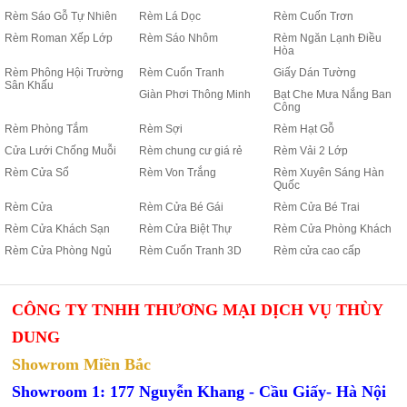
Rèm Sáo Gỗ Tự Nhiên
Rèm Lá Dọc
Rèm Cuốn Trơn
Rèm Roman Xếp Lớp
Rèm Sáo Nhôm
Rèm Ngăn Lạnh Điều
Hòa
Rèm Phông Hội Trường
Rèm Cuốn Tranh
Giấy Dán Tường
Sân Khấu
Giàn Phơi Thông Minh
Bạt Che Mưa Nắng Ban
Công
Rèm Phòng Tắm
Rèm Sợi
Rèm Hạt Gỗ
Cửa Lưới Chống Muỗi
Rèm chung cư giá rẻ
Rèm Vải 2 Lớp
Rèm Cửa Sổ
Rèm Von Trắng
Rèm Xuyên Sáng Hàn
Quốc
Rèm Cửa
Rèm Cửa Bé Gái
Rèm Cửa Bé Trai
Rèm Cửa Khách Sạn
Rèm Cửa Biệt Thự
Rèm Cửa Phòng Khách
Rèm Cửa Phòng Ngủ
Rèm Cuốn Tranh 3D
Rèm cửa cao cấp
CÔNG TY TNHH THƯƠNG MẠI DỊCH VỤ THÙY
DUNG
Showrom Miền Bắc
Showroom 1: 177 Nguyễn Khang - Cầu Giấy- Hà Nội