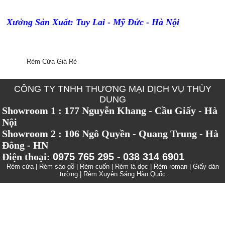
Xưởng Sản Xuất: Tuy Lai - Mỹ Đức - Hà Nội
Rèm Cửa Giá Rẻ
CÔNG TY TNHH THƯƠNG MẠI DỊCH VỤ THÙY
DUNG
Showroom 1 : 177 Nguyễn Khang - Cầu Giấy - Hà
Nội
Showroom 2 : 106 Ngô Quyền - Quang Trung - Hà
Đông - HN
Điện thoại:
0975 765 295
-
038 314 6901
Rèm cửa
|
Rèm sáo gỗ
|
Rèm cuốn
|
Rèm lá dọc
|
Rèm roman
|
Giấy dán
tường
|
Rèm Xuyên Sáng Hàn Quốc