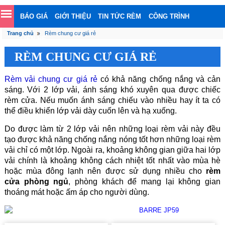
BÁO GIÁ
GIỚI THIỆU
TIN TỨC RÈM
CÔNG TRÌNH
Trang chủ
Rèm chung cư giá rẻ
LIÊN HỆ
RÈM CHUNG CƯ GIÁ RẺ
Rèm vải chung cư g
iá rẻ
có khả năng chống nắng và cản
sáng. Với 2 lớp vải, ánh sáng khó xuyên qua được chiếc
rèm cửa. Nếu muốn ánh sáng chiếu vào nhiều hay ít ta có
thể điều khiển lớp vải dày cuốn lên và hạ xuống.
Do được làm từ 2 lớp vải nên những loại rèm vải này đều
tạo được khả năng chống nắng nóng tốt hơn những loại rèm
vải chỉ có một lớp. Ngoài ra, khoảng không gian giữa hai lớp
vải chính là khoảng không cách nhiệt tốt nhất vào mùa hè
hoặc mùa đông lạnh nên được sử dụng nhiều cho
rèm
cửa
phòng ngủ
, phòng khách để mang lại không gian
thoáng mát hoặc ấm áp cho người dùng.