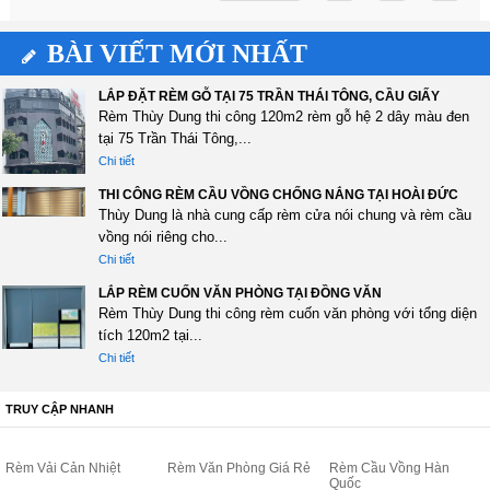
BÀI VIẾT MỚI NHẤT
LẮP ĐẶT RÈM GỖ TẠI 75 TRẦN THÁI TÔNG, CẦU GIẤY
Rèm Thùy Dung thi công 120m2 rèm gỗ hệ 2 dây màu đen
tại 75 Trần Thái Tông,...
Chi tiết
THI CÔNG RÈM CẦU VỒNG CHỐNG NẮNG TẠI HOÀI ĐỨC
Thùy Dung là nhà cung cấp rèm cửa nói chung và rèm cầu
vồng nói riêng cho...
Chi tiết
LẮP RÈM CUỐN VĂN PHÒNG TẠI ĐỒNG VĂN
Rèm Thùy Dung thi công rèm cuốn văn phòng với tổng diện
tích 120m2 tại...
Chi tiết
TRUY CẬP NHANH
Rèm Vải Cản Nhiệt
Rèm Văn Phòng Giá Rẻ
Rèm Cầu Vồng Hàn
Quốc