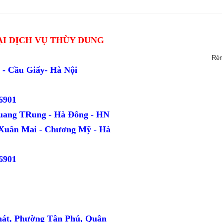
I DỊCH VỤ THÙY DUNG
Rè
ang - Cầu Giấy- Hà Nội
6901
uang TRung - Hà Đông - HN
 Xuân Mai - Chương Mỹ - Hà
6901
hát, Phường Tân Phú, Quận