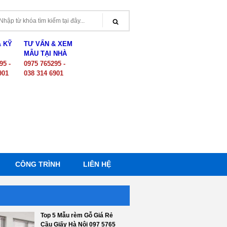
& KỸ
TƯ VẤN & XEM
MẪU TẠI NHÀ
95 -
0975 765295 -
901
038 314 6901
CÔNG TRÌNH
LIÊN HỆ
Top 5 Mẫu rèm Gỗ Giá Rẻ
Cầu Giấy Hà Nội 097 5765