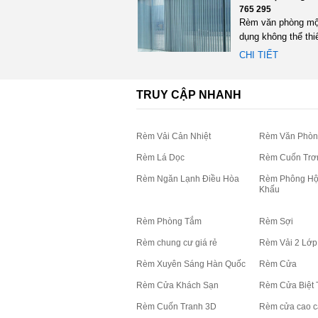
765 295
Rèm văn phòng mộ
dụng không thể thi
bất cứ không gian
CHI TIẾT
việc...
TRUY CẬP NHANH
Rèm Vải Cản Nhiệt
Rèm Văn Phòn
Rèm Lá Dọc
Rèm Cuốn Trơ
Rèm Ngăn Lạnh Điều Hòa
Rèm Phông Hộ
Khấu
Rèm Phòng Tắm
Rèm Sợi
Rèm chung cư giá rẻ
Rèm Vải 2 Lớp
Rèm Xuyên Sáng Hàn Quốc
Rèm Cửa
Rèm Cửa Khách Sạn
Rèm Cửa Biệt 
Rèm Cuốn Tranh 3D
Rèm cửa cao c