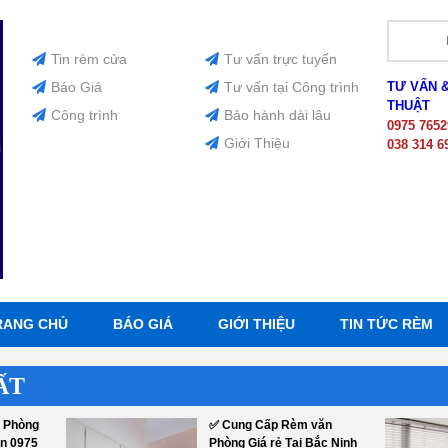
Tin rèm cửa
Tư vấn trực tuyến
Báo Giá
Tư vấn tại Công trình
TƯ VẤN 
THUẬT
Công trình
Bảo hành dài lâu
0975 7652
Giới Thiệu
038 314 6
RANG CHỦ
BÁO GIÁ
GIỚI THIỆU
TIN TỨC RÈM
ẤT
 Phòng
✅ Cung Cấp Rèm văn
ên 0975
Phòng Giá rẻ Tại Bắc Ninh