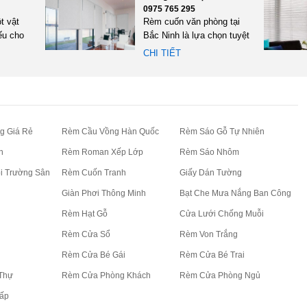
0975 765 295
t vật
Rèm cuốn văn phòng tại
ếu cho
Bắc Ninh là lựa chọn tuyệt
 làm
vời dành cho các doanh...
CHI TIẾT
g Giá Rẻ
Rèm Cầu Vồng Hàn Quốc
Rèm Sáo Gỗ Tự Nhiên
n
Rèm Roman Xếp Lớp
Rèm Sáo Nhôm
i Trường Sân
Rèm Cuốn Tranh
Giấy Dán Tường
Giàn Phơi Thông Minh
Bạt Che Mưa Nắng Ban Công
Rèm Hạt Gỗ
Cửa Lưới Chống Muỗi
Rèm Cửa Sổ
Rèm Von Trắng
Rèm Cửa Bé Gái
Rèm Cửa Bé Trai
Thự
Rèm Cửa Phòng Khách
Rèm Cửa Phòng Ngủ
ấp