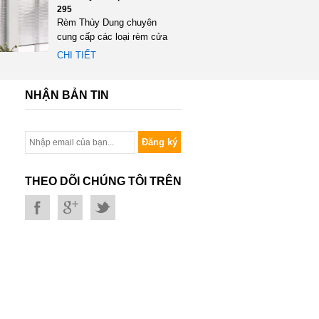
295
Rèm Thùy Dung chuyên
cung cấp các loại rèm cửa
đặc biệt là rèm gỗ một
CHI TIẾT
trong...
NHẬN BẢN TIN
Đăng ký
THEO DÕI CHÚNG TÔI TRÊN