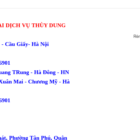
I DỊCH VỤ THÙY DUNG
Rè
ang - Cầu Giấy- Hà Nội
6901
uang TRung - Hà Đông - HN
 Xuân Mai - Chương Mỹ - Hà
6901
hát, Phường Tân Phú, Quận