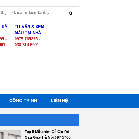
& KỸ
TƯ VẤN & XEM
MẪU TẠI NHÀ
95 -
0975 765295 -
901
038 314 6901
CÔNG TRÌNH
LIÊN HỆ
Top 5 Mẫu rèm Gỗ Giá Rẻ
Cầu Giấy Hà Nội 097 5765