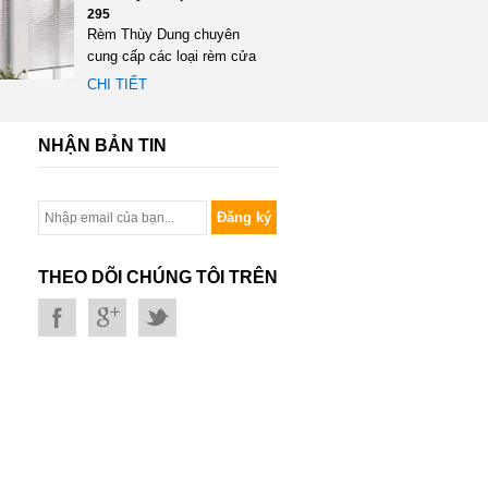
295
Rèm Thùy Dung chuyên
cung cấp các loại rèm cửa
đặc biệt là rèm gỗ một
CHI TIẾT
trong...
NHẬN BẢN TIN
Đăng ký
THEO DÕI CHÚNG TÔI TRÊN