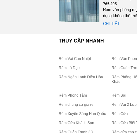
765 295
Rèm văn phòng mộ
dụng không thể thi
bất cứ không gian
CHI TIẾT
việc...
TRUY CẬP NHANH
Rèm Vải Cản Nhiệt
Rèm Văn Phòn
Rèm Lá Dọc
Rèm Cuốn Trơ
Rèm Ngăn Lạnh Điều Hòa
Rèm Phông Hộ
Khấu
Rèm Phòng Tắm
Rèm Sợi
Rèm chung cư giá rẻ
Rèm Vải 2 Lớp
Rèm Xuyên Sáng Hàn Quốc
Rèm Cửa
Rèm Cửa Khách Sạn
Rèm Cửa Biệt 
Rèm Cuốn Tranh 3D
Rèm cửa cao c