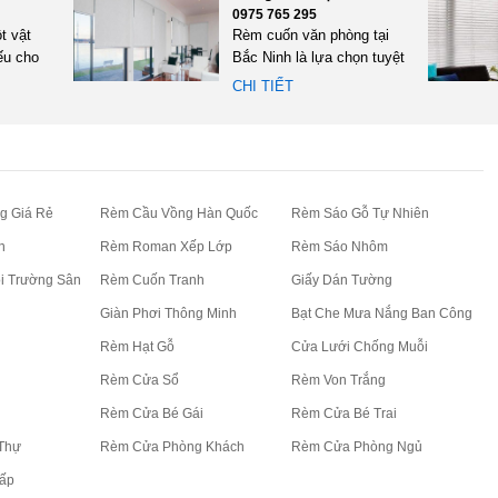
0975 765 295
t vật
Rèm cuốn văn phòng tại
ếu cho
Bắc Ninh là lựa chọn tuyệt
 làm
vời dành cho các doanh...
CHI TIẾT
g Giá Rẻ
Rèm Cầu Vồng Hàn Quốc
Rèm Sáo Gỗ Tự Nhiên
n
Rèm Roman Xếp Lớp
Rèm Sáo Nhôm
i Trường Sân
Rèm Cuốn Tranh
Giấy Dán Tường
Giàn Phơi Thông Minh
Bạt Che Mưa Nắng Ban Công
Rèm Hạt Gỗ
Cửa Lưới Chống Muỗi
Rèm Cửa Sổ
Rèm Von Trắng
Rèm Cửa Bé Gái
Rèm Cửa Bé Trai
Thự
Rèm Cửa Phòng Khách
Rèm Cửa Phòng Ngủ
ấp