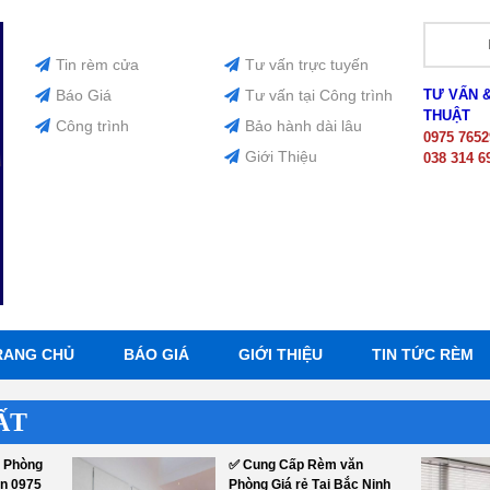
Tin rèm cửa
Tư vấn trực tuyến
Báo Giá
Tư vấn tại Công trình
TƯ VẤN 
THUẬT
Công trình
Bảo hành dài lâu
0975 7652
Giới Thiệu
038 314 6
RANG CHỦ
BÁO GIÁ
GIỚI THIỆU
TIN TỨC RÈM
ẤT
 Phòng
✅ Cung Cấp Rèm văn
ên 0975
Phòng Giá rẻ Tại Bắc Ninh