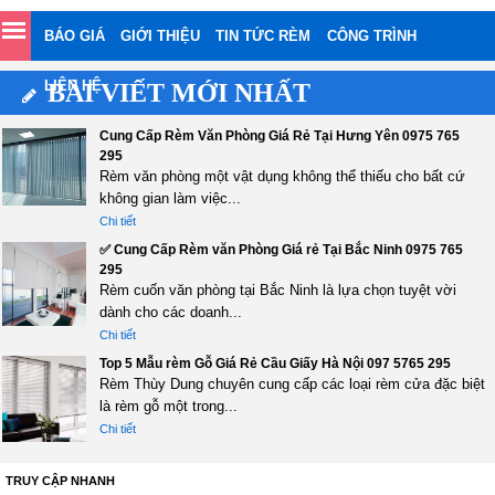
BÁO GIÁ
GIỚI THIỆU
TIN TỨC RÈM
CÔNG TRÌNH
LIÊN HỆ
BÀI VIẾT MỚI NHẤT
Cung Cấp Rèm Văn Phòng Giá Rẻ Tại Hưng Yên 0975 765
295
Rèm văn phòng một vật dụng không thể thiếu cho bất cứ
không gian làm việc...
Chi tiết
✅ Cung Cấp Rèm văn Phòng Giá rẻ Tại Bắc Ninh 0975 765
295
Rèm cuốn văn phòng tại Bắc Ninh là lựa chọn tuyệt vời
dành cho các doanh...
Chi tiết
Top 5 Mẫu rèm Gỗ Giá Rẻ Cầu Giấy Hà Nội 097 5765 295
Rèm Thùy Dung chuyên cung cấp các loại rèm cửa đặc biệt
là rèm gỗ một trong...
Chi tiết
TRUY CẬP NHANH