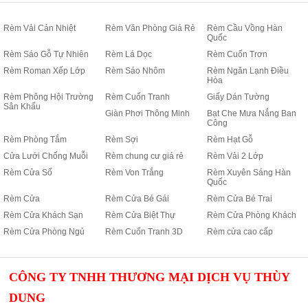
Rèm Vải Cản Nhiệt
Rèm Văn Phòng Giá Rẻ
Rèm Cầu Vồng Hàn
Quốc
Rèm Sáo Gỗ Tự Nhiên
Rèm Lá Dọc
Rèm Cuốn Trơn
Rèm Roman Xếp Lớp
Rèm Sáo Nhôm
Rèm Ngăn Lạnh Điều
Hòa
Rèm Phông Hội Trường
Rèm Cuốn Tranh
Giấy Dán Tường
Sân Khấu
Giàn Phơi Thông Minh
Bạt Che Mưa Nắng Ban
Công
Rèm Phòng Tắm
Rèm Sợi
Rèm Hạt Gỗ
Cửa Lưới Chống Muỗi
Rèm chung cư giá rẻ
Rèm Vải 2 Lớp
Rèm Cửa Sổ
Rèm Von Trắng
Rèm Xuyên Sáng Hàn
Quốc
Rèm Cửa
Rèm Cửa Bé Gái
Rèm Cửa Bé Trai
Rèm Cửa Khách Sạn
Rèm Cửa Biệt Thự
Rèm Cửa Phòng Khách
Rèm Cửa Phòng Ngủ
Rèm Cuốn Tranh 3D
Rèm cửa cao cấp
CÔNG TY TNHH THƯƠNG MẠI DỊCH VỤ THÙY
DUNG