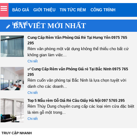
BÁO GIÁ
GIỚI THIỆU
TIN TỨC RÈM
CÔNG TRÌNH
LIÊN HỆ
BÀI VIẾT MỚI NHẤT
Cung Cấp Rèm Văn Phòng Giá Rẻ Tại Hưng Yên 0975 765
295
Rèm văn phòng một vật dụng không thể thiếu cho bất cứ
không gian làm việc...
Chi tiết
✅ Cung Cấp Rèm văn Phòng Giá rẻ Tại Bắc Ninh 0975 765
295
Rèm cuốn văn phòng tại Bắc Ninh là lựa chọn tuyệt vời
dành cho các doanh...
Chi tiết
Top 5 Mẫu rèm Gỗ Giá Rẻ Cầu Giấy Hà Nội 097 5765 295
Rèm Thùy Dung chuyên cung cấp các loại rèm cửa đặc biệt
là rèm gỗ một trong...
Chi tiết
TRUY CẬP NHANH