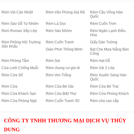
Rèm Vải Cản Nhiệt
Rèm Văn Phòng Giá Rẻ
Rèm Cầu Vồng Hàn
Quốc
Rèm Sáo Gỗ Tự Nhiên
Rèm Lá Dọc
Rèm Cuốn Trơn
Rèm Roman Xếp Lớp
Rèm Sáo Nhôm
Rèm Ngăn Lạnh Điều
Hòa
Rèm Phông Hội Trường
Rèm Cuốn Tranh
Giấy Dán Tường
Sân Khấu
Giàn Phơi Thông Minh
Bạt Che Mưa Nắng Ban
Công
Rèm Phòng Tắm
Rèm Sợi
Rèm Hạt Gỗ
Cửa Lưới Chống Muỗi
Rèm chung cư giá rẻ
Rèm Vải 2 Lớp
Rèm Cửa Sổ
Rèm Von Trắng
Rèm Xuyên Sáng Hàn
Quốc
Rèm Cửa
Rèm Cửa Bé Gái
Rèm Cửa Bé Trai
Rèm Cửa Khách Sạn
Rèm Cửa Biệt Thự
Rèm Cửa Phòng Khách
Rèm Cửa Phòng Ngủ
Rèm Cuốn Tranh 3D
Rèm cửa cao cấp
CÔNG TY TNHH THƯƠNG MẠI DỊCH VỤ THÙY
DUNG