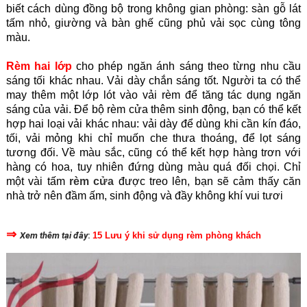
biết cách dùng đồng bộ trong không gian phòng: sàn gỗ lát
tấm nhỏ, giường và bàn ghế cũng phủ vải sọc cùng tông
màu.
Rèm hai lớp
cho phép ngăn ánh sáng theo từng nhu cầu
sáng tối khác nhau. Vải dày chắn sáng tốt. Người ta có thể
may thêm một lớp lót vào vải rèm để tăng tác dụng ngăn
sáng của vải. Để bộ rèm cửa thêm sinh động, bạn có thể kết
hợp hai loại vải khác nhau: vải dày để dùng khi cần kín đáo,
tối, vải mỏng khi chỉ muốn che thưa thoáng, để lọt sáng
tương đối. Về màu sắc, cũng có thể kết hợp hàng trơn với
hàng có hoa, tuy nhiên đứng dùng màu quá đối chọi. Chỉ
một vài tấm
rèm cửa
được treo lên, bạn sẽ cảm thấy căn
nhà trở nên đầm ấm, sinh động và đầy không khí vui tươi
⇒
Xem thêm tại đây
:
15 Lưu ý khi sử dụng rèm phòng khách