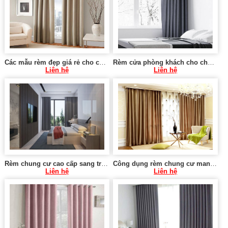
Các mẫu rèm đẹp giá rẻ cho chung cư tại Hà Nội 0975 765 295 SK579
Rèm cửa phòng khách cho chung cư tại Hà Nội 0975 765 295 SK581
Liên hệ
Liên hệ
Rèm chung cư cao cấp sang trọng tại Hà Nội 0975 765 295 KT580
Công dụng rèm chung cư mang lại 0975 765 295 MT021
Liên hệ
Liên hệ