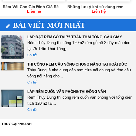
Rèm Vải Cho Gia Đình Giá Rẻ Tại Hà Nội SK592
Những lưu ý khi sử dụng rèm cửa chung cư 0975765295 SK59
Liên hệ
Liên hệ
BÀI VIẾT MỚI NHẤT
LẮP ĐẶT RÈM GỖ TẠI 75 TRẦN THÁI TÔNG, CẦU GIẤY
Rèm Thùy Dung thi công 120m2 rèm gỗ hệ 2 dây màu đen
tại 75 Trần Thái Tông,...
Chi tiết
THI CÔNG RÈM CẦU VỒNG CHỐNG NẮNG TẠI HOÀI ĐỨC
Thùy Dung là nhà cung cấp rèm cửa nói chung và rèm cầu
vồng nói riêng cho...
Chi tiết
LẮP RÈM CUỐN VĂN PHÒNG TẠI ĐỒNG VĂN
Rèm Thùy Dung thi công rèm cuốn văn phòng với tổng diện
tích 120m2 tại...
Chi tiết
TRUY CẬP NHANH