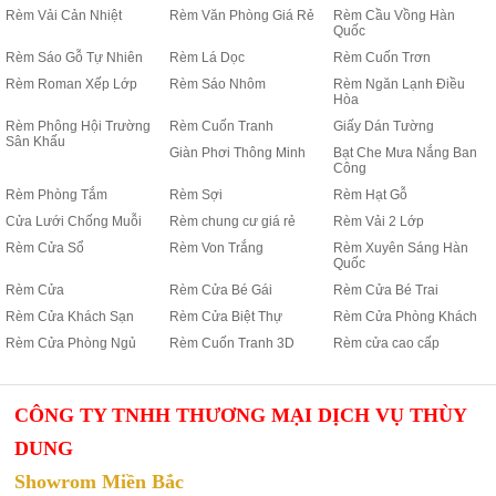
Rèm Vải Cản Nhiệt
Rèm Văn Phòng Giá Rẻ
Rèm Cầu Vồng Hàn
Quốc
Rèm Sáo Gỗ Tự Nhiên
Rèm Lá Dọc
Rèm Cuốn Trơn
Rèm Roman Xếp Lớp
Rèm Sáo Nhôm
Rèm Ngăn Lạnh Điều
Hòa
Rèm Phông Hội Trường
Rèm Cuốn Tranh
Giấy Dán Tường
Sân Khấu
Giàn Phơi Thông Minh
Bạt Che Mưa Nắng Ban
Công
Rèm Phòng Tắm
Rèm Sợi
Rèm Hạt Gỗ
Cửa Lưới Chống Muỗi
Rèm chung cư giá rẻ
Rèm Vải 2 Lớp
Rèm Cửa Sổ
Rèm Von Trắng
Rèm Xuyên Sáng Hàn
Quốc
Rèm Cửa
Rèm Cửa Bé Gái
Rèm Cửa Bé Trai
Rèm Cửa Khách Sạn
Rèm Cửa Biệt Thự
Rèm Cửa Phòng Khách
Rèm Cửa Phòng Ngủ
Rèm Cuốn Tranh 3D
Rèm cửa cao cấp
CÔNG TY TNHH THƯƠNG MẠI DỊCH VỤ THÙY
DUNG
Showrom Miền Bắc