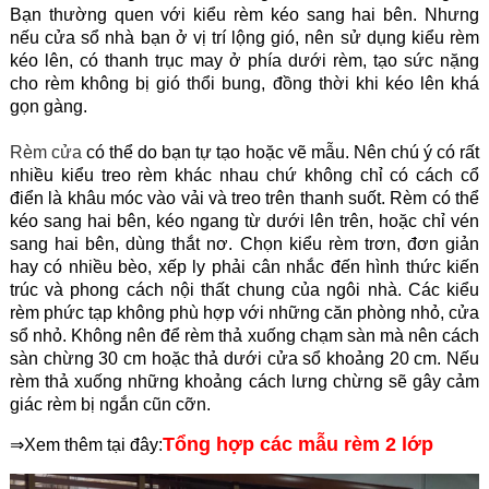
Bạn thường quen với kiểu rèm kéo sang hai bên. Nhưng
nếu cửa sổ nhà bạn ở vị trí lộng gió, nên sử dụng kiểu rèm
kéo lên, có thanh trục may ở phía dưới rèm, tạo sức nặng
cho rèm không bị gió thổi bung, đồng thời khi kéo lên khá
gọn gàng.
Rèm cửa
có thể do bạn tự tạo hoặc vẽ mẫu. Nên chú ý có rất
nhiều kiểu treo rèm khác nhau chứ không chỉ có cách cổ
điển là khâu móc vào vải và treo trên thanh suốt. Rèm có thể
kéo sang hai bên, kéo ngang từ dưới lên trên, hoặc chỉ vén
sang hai bên, dùng thắt nơ. Chọn kiểu rèm trơn, đơn giản
hay có nhiều bèo, xếp ly phải cân nhắc đến hình thức kiến
trúc và phong cách nội thất chung của ngôi nhà. Các kiểu
rèm phức tạp không phù hợp với những căn phòng nhỏ, cửa
sổ nhỏ. Không nên để rèm thả xuống chạm sàn mà nên cách
sàn chừng 30 cm hoặc thả dưới cửa sổ khoảng 20 cm. Nếu
rèm thả xuống những khoảng cách lưng chừng sẽ gây cảm
giác rèm bị ngắn cũn cỡn.
Tổng hợp các mẫu rèm 2 lớp
⇒Xem thêm tại đây: