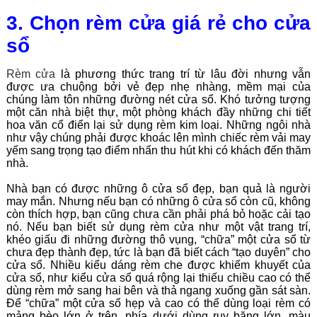
3. Chọn rèm cửa giá rẻ cho cửa
sổ
Rèm cửa
là phương thức trang trí từ lâu đời nhưng vẫn
được ưa chuộng bởi vẻ đẹp nhẹ nhàng, mềm mại của
chúng làm tôn những đường nét cửa sổ. Khó tưởng tượng
một căn nhà biệt thự, một phòng khách đầy những chi tiết
hoa văn cổ điển lại sử dụng rèm kim loại. Những ngôi nhà
như vậy chúng phải được khoác lên mình chiếc rèm vải may
yếm sang trọng tạo điểm nhấn thu hút khi có khách đến thăm
nhà.
Nhà bạn có được những ô cửa sổ đẹp, bạn quả là người
may mắn. Nhưng nếu bạn có những ô cửa sổ còn cũ, không
còn thích hợp, bạn cũng chưa cần phải phá bỏ hoặc cải tạo
nó. Nếu bạn biết sử dụng rèm cửa như một vật trang trí,
khéo giấu đi những đường thô vụng, “chữa” một cửa sổ từ
chưa đẹp thành đẹp, tức là bạn đã biết cách “tạo duyên” cho
cửa sổ. Nhiều kiểu dáng rèm che được khiếm khuyết của
cửa sổ, như kiểu cửa sổ quá rộng lại thiếu chiều cao có thể
dùng rèm mở sang hai bên và thả ngang xuống gần sát sàn.
Để “chữa” một cửa sổ hẹp và cao có thể dùng loại rèm có
mảng bèo lớn ở trên, phía dưới dùng ruy băng lớn, màu