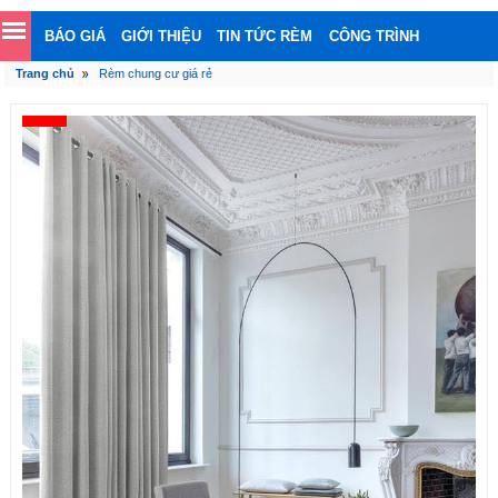
BÁO GIÁ
GIỚI THIỆU
TIN TỨC RÈM
CÔNG TRÌNH
Trang chủ
Rèm chung cư giá rẻ
LIÊN HỆ