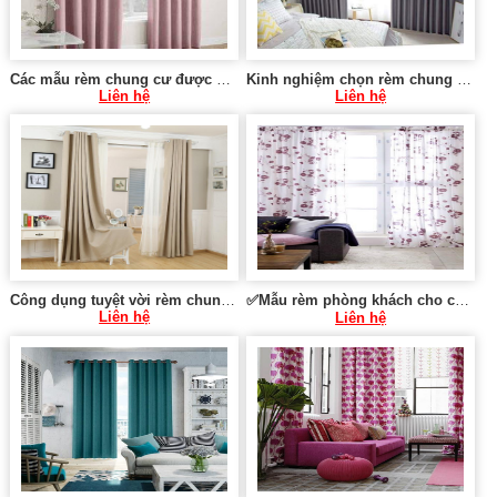
Các mẫu rèm chung cư được yêu thích 0975 765 295 SK583
Kinh nghiệm chọn rèm chung cư vừa và nhỏ 0975 765 295 SK584
Liên hệ
Liên hệ
Công dụng tuyệt vời rèm chung cư mang lại tại Hà Nội 0975 765 295 SK086
✅Mẫu rèm phòng khách cho chung cư tại Hà Nội 0975 765 295 SK589
Liên hệ
Liên hệ