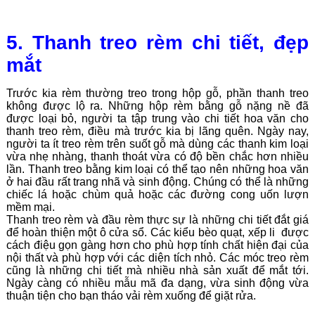
5. Thanh treo rèm chi tiết, đẹp
mắt
Trước kia rèm thường treo trong hộp gỗ, phần thanh treo
không được lộ ra. Những hộp rèm bằng gỗ nặng nề đã
được loại bỏ, người ta tập trung vào chi tiết hoa văn cho
thanh treo rèm, điều mà trước kia bị lãng quên. Ngày nay,
người ta ít treo rèm trên suốt gỗ mà dùng các thanh kim loại
vừa nhẹ nhàng, thanh thoát vừa có độ bền chắc hơn nhiều
lần. Thanh treo bằng kim loại có thể tạo nên những hoa văn
ở hai đầu rất trang nhã và sinh động. Chúng có thể là những
chiếc lá hoặc chùm quả hoặc các đường cong uốn lượn
mềm mại.
Thanh treo rèm và đầu rèm thực sự là những chi tiết đắt giá
để hoàn thiện một ô cửa sổ. Các kiểu bèo quạt, xếp li được
cách điệu gọn gàng hơn cho phù hợp tính chất hiện đại của
nội thất và phù hợp với các diện tích nhỏ. Các móc treo rèm
cũng là những chi tiết mà nhiều nhà sản xuất để mắt tới.
Ngày càng có nhiều mẫu mã đa dạng, vừa sinh động vừa
thuận tiện cho bạn tháo vải rèm xuống để giặt rửa.