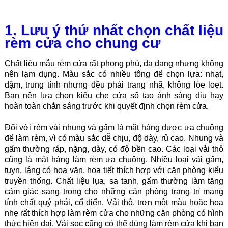
1. Lưu ý thứ nhất chọn chất liệu
rèm cửa cho chung cư
Chất liệu mẫu rèm cửa rất phong phú, đa dạng nhưng không
nên lạm dụng. Màu sắc có nhiều tông để chọn lựa: nhạt,
đậm, trung tính nhưng đều phải trang nhã, không lòe loẹt.
Bạn nên lựa chọn kiểu che cửa sổ tạo ánh sáng dịu hay
hoàn toàn chắn sáng trước khi quyết định chọn rèm cửa.
Đối với rèm vải nhung và gấm là mặt hàng được ưa chuộng
để làm rèm, vì có màu sắc dễ chịu, độ dày, rủ cao. Nhung và
gấm thường ráp, nặng, dày, có độ bền cao. Các loại vải thô
cũng là mặt hàng làm rèm ưa chuộng. Nhiều loại vải gấm,
tuyn, láng có hoa văn, họa tiết thích hợp với căn phòng kiểu
truyền thống. Chất liệu lụa, sa tanh, gấm thường làm tăng
cảm giác sang trọng cho những căn phòng trang trí mang
tính chất quý phái, cổ điển. Vải thô, trơn một màu hoặc hoa
nhẹ rất thích hợp làm rèm cửa cho những căn phòng có hình
thức hiện đại. Vải sọc cũng có thể dùng làm rèm cửa khi bạn