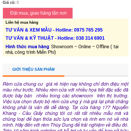
Giá cũ:
0
Liên hệ mua hàng
TƯ VẤN &
XEM MẪU
- Hotline: 0975 765 295
TƯ VẤN &
KỸ THUẬT
- Hotline:
038 314 6901
Hình thức mua hàng
: Showroom – Online – Offline ( tại
nhà, công trình Miễn Phí)
GIỚI THIỆU SẢN PHẨM
Rèm cửa chung cư giá rẻ hiện nay không chỉ đơn điệu một
màu như trước. Nhiều rèm cửa với nhiều họa tiết đặc sắc đã
được bày bán nhiều trong các showroom trên thị trường.
Việc lựa chọn được bộ rèm cửa ưng ý mà giá lại phải chăng
không phải là vấn đề dễ dàng. Tại cửa hàng 177 Nguyễn
Khang - Cầu Giấy chúng tôi có rất rất nhiều mẫu mã và
chủng loại để bạn thỏa sức lựa chọn và rinh em nó về nhà
mình. Hãy đến với rèm Thùy Dung để trải nghiệm về điều đó.
Trên 10 năm kinh nghiệm sẽ hỗ trợ và tư vấn để bạn sở hữu