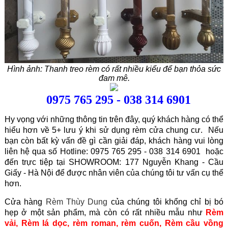
Hình ảnh: Thanh treo rèm có rất nhiều kiểu để bạn thỏa sức
đam mê.
0975 765 295 - 038 314 6901
Hy vọng với những thông tin trên đây, quý khách hàng có thể
hiểu hơn về 5+ lưu ý khi sử dụng rèm cửa chung cư. Nếu
bạn còn bất kỳ vấn đề gì cần giải đáp, khách hàng vui lòng
liên hệ qua số Hotline: 0975 765 295 - 038 314 6901 hoặc
đến trực tiệp tại SHOWROOM: 177 Nguyễn Khang - Cầu
Giấy - Hà Nội để được nhân viên của chúng tôi tư vấn cụ thể
hơn.
Cửa hàng
Rèm Thùy Dung
của chúng tôi khổng chỉ bị bó
hẹp ở một sản phẩm, mà còn có rất nhiều mẫu như
Rèm
vải
,
Rèm lá dọc
,
rèm roman
,
rèm cuốn
,
Rèm cầu vồng