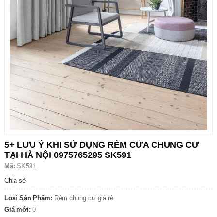
5+ LƯU Ý KHI SỬ DỤNG RÈM CỬA CHUNG CƯ
TẠI HÀ NỘI 0975765295 SK591
Mã:
SK591
Chia sẻ
Loại Sản Phẩm:
Rèm chung cư giá rẻ
Giá mới:
0