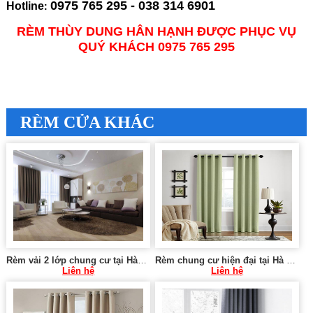
0975 765 295 - 038 314 6901
Hotline
:
RÈM THÙY DUNG HÂN HẠNH ĐƯỢC PHỤC VỤ
QUÝ KHÁCH 0975 765 295
RÈM CỬA KHÁC
Rèm vải 2 lớp chung cư tại Hà Cầu, Hà Đông
Rèm chung cư hiện đại tại Hà Nội 0975 765 295 VU077
Liên hệ
Liên hệ