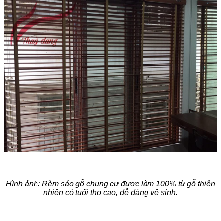
Hình ảnh:
Rè
m sáo gỗ chung cư được làm 100% từ gỗ thiên
nhiên
có tuổi thọ cao, dễ dàng vệ sinh.