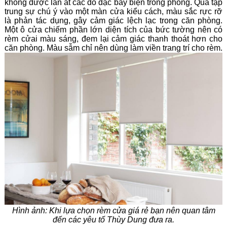
không được lấn át các đồ đạc bày biện trong phòng. Quá tập
trung sự chú ý vào một màn cửa kiểu cách, màu sắc rực rỡ
là phản tác dụng, gây cảm giác lệch lạc trong căn phòng.
Một ô cửa chiếm phần lớn diện tích của bức tường nên có
rèm cửai màu sáng, đem lại cảm giác thanh thoát hơn cho
căn phòng. Màu sẫm chỉ nên dùng làm viền trang trí cho rèm.
Hình ảnh: Khi lựa chọn rèm cửa giá rẻ bạn nên quan tâm
đến các yêu tố Thùy Dung đưa ra.