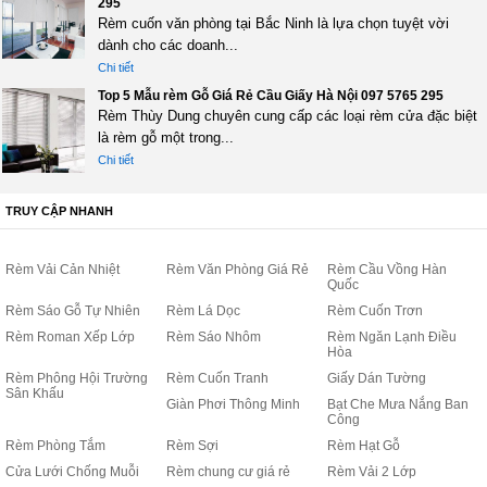
295
Rèm cuốn văn phòng tại Bắc Ninh là lựa chọn tuyệt vời
dành cho các doanh...
Chi tiết
Top 5 Mẫu rèm Gỗ Giá Rẻ Cầu Giấy Hà Nội 097 5765 295
Rèm Thùy Dung chuyên cung cấp các loại rèm cửa đặc biệt
là rèm gỗ một trong...
Chi tiết
TRUY CẬP NHANH
Rèm Vải Cản Nhiệt
Rèm Văn Phòng Giá Rẻ
Rèm Cầu Vồng Hàn
Quốc
Rèm Sáo Gỗ Tự Nhiên
Rèm Lá Dọc
Rèm Cuốn Trơn
Rèm Roman Xếp Lớp
Rèm Sáo Nhôm
Rèm Ngăn Lạnh Điều
Hòa
Rèm Phông Hội Trường
Rèm Cuốn Tranh
Giấy Dán Tường
Sân Khấu
Giàn Phơi Thông Minh
Bạt Che Mưa Nắng Ban
Công
Rèm Phòng Tắm
Rèm Sợi
Rèm Hạt Gỗ
Cửa Lưới Chống Muỗi
Rèm chung cư giá rẻ
Rèm Vải 2 Lớp