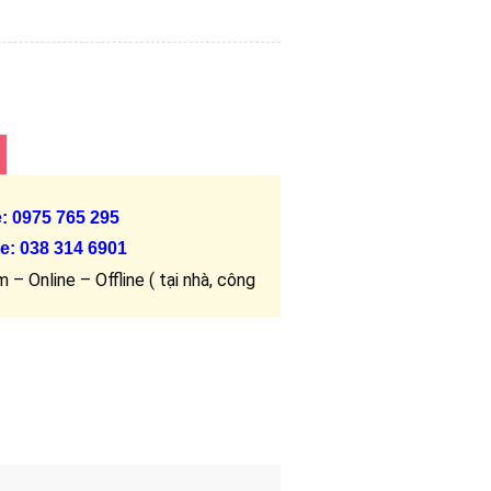
e: 0975 765 295
e:
038 314 6901
 – Online – Offline ( tại nhà, công