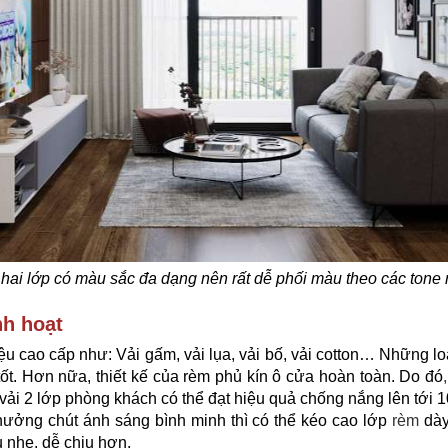
hai lớp có màu sắc đa dạng nên rất dễ phối màu theo các tone n
nh hoạt
ệu cao cấp như: Vải gấm, vải lụa, vải bố, vải cotton… Những lo
t. Hơn nữa, thiết kế của rèm phủ kín ô cửa hoàn toàn. Do đó
,
m vải 2 lớp phòng khách có thể đạt hiệu quả chống nắng lên tới 
ưởng chút ánh sáng bình minh thì có thể kéo cao lớp
rèm
dày
 nhẹ, dễ chịu hơn.