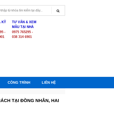
& KỸ
TƯ VẤN & XEM
MẪU TẠI NHÀ
95 -
0975 765295 -
901
038 314 6901
CÔNG TRÌNH
LIÊN HỆ
ÁCH TẠI ĐỒNG NHÂN, HAI