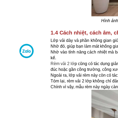
Hình ảnh
1.4 Cách nhiệt, cách âm, c
Lớp vải dày và phần không gian gi
Nhờ đó
,
giúp bạn làm mát không gi
Nhờ vào tính năng cách nhiệt mà b
kể.
Rèm vải 2 lớ
p cũng có tác dụng giả
đúc hoặc gần công trường
,
công xưở
Ngoài ra, lớp vải rèm này còn có tá
Tóm lại, rèm vải 2 lớp không chỉ đảm
Chính vì vậy
,
mẫu rèm này ngày càng