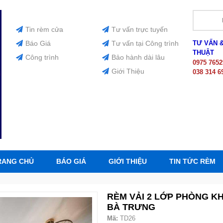
Tin rèm cửa
Tư vấn trực tuyến
Báo Giá
Tư vấn tại Công trình
TƯ VẤN 
THUẬT
Công trình
Bảo hành dài lâu
0975 7652
Giới Thiệu
038 314 6
RANG CHỦ
BÁO GIÁ
GIỚI THIỆU
TIN TỨC RÈM
RÈM VẢI 2 LỚP PHÒNG KH
BÀ TRƯNG
Mã:
TD26