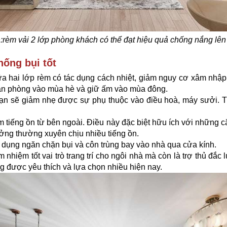
:
rèm vải 2 lớp phòng khách có thể đạt hiệu quả chống nắng lên
hống bụi tốt
ữa hai lớp rèm có tác dụng cách nhiệt, giảm nguy cơ xâm nhập
an phòng vào mùa hè và giữ ấm vào mùa đông.
ạn sẽ giảm nhẹ được sự phụ thuộc vào điều hoà, máy sưởi. Từ
m tiếng ồn từ bên ngoài. Điều này đặc biệt hữu ích với những
ng thường xuyên chịu nhiều tiếng ồn.
c dụng ngăn chặn bụi và côn trùng bay vào nhà qua cửa kính.
 nhiệm tốt vai trò trang trí cho ngôi nhà mà còn là trợ thủ đắc
 được yêu thích và lựa chọn nhiều hiện nay.