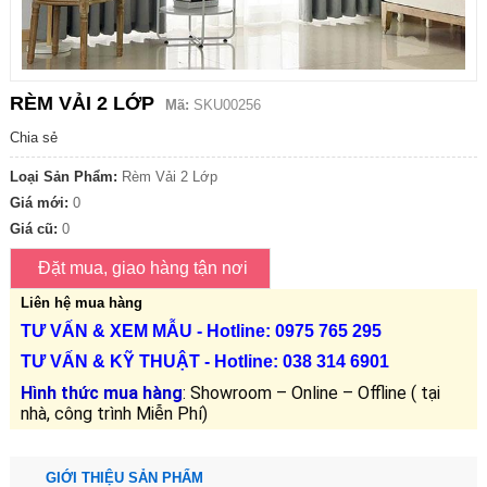
RÈM VẢI 2 LỚP
Mã:
SKU00256
Chia sẻ
Loại Sản Phẩm:
Rèm Vải 2 Lớp
Giá mới:
0
Giá cũ:
0
Liên hệ mua hàng
TƯ VẤN &
XEM MẪU
- Hotline: 0975 765 295
TƯ VẤN &
KỸ THUẬT
- Hotline:
038 314 6901
Hình thức mua hàng
: Showroom – Online – Offline ( tại
nhà, công trình Miễn Phí)
GIỚI THIỆU SẢN PHẨM