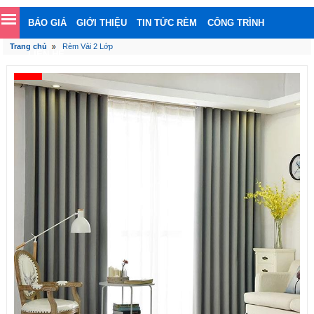
BÁO GIÁ
GIỚI THIỆU
TIN TỨC RÈM
CÔNG TRÌNH
Trang chủ
Rèm Vải 2 Lớp
LIÊN HỆ