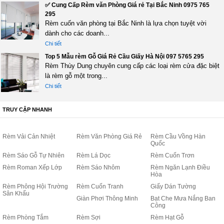
✅ Cung Cấp Rèm văn Phòng Giá rẻ Tại Bắc Ninh 0975 765
295
Rèm cuốn văn phòng tại Bắc Ninh là lựa chọn tuyệt vời
dành cho các doanh...
Chi tiết
Top 5 Mẫu rèm Gỗ Giá Rẻ Cầu Giấy Hà Nội 097 5765 295
Rèm Thùy Dung chuyên cung cấp các loại rèm cửa đặc biệt
là rèm gỗ một trong...
Chi tiết
TRUY CẬP NHANH
Rèm Vải Cản Nhiệt
Rèm Văn Phòng Giá Rẻ
Rèm Cầu Vồng Hàn
Quốc
Rèm Sáo Gỗ Tự Nhiên
Rèm Lá Dọc
Rèm Cuốn Trơn
Rèm Roman Xếp Lớp
Rèm Sáo Nhôm
Rèm Ngăn Lạnh Điều
Hòa
Rèm Phông Hội Trường
Rèm Cuốn Tranh
Giấy Dán Tường
Sân Khấu
Giàn Phơi Thông Minh
Bạt Che Mưa Nắng Ban
Công
Rèm Phòng Tắm
Rèm Sợi
Rèm Hạt Gỗ