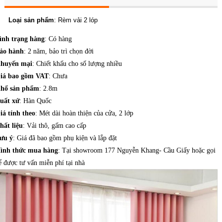
Loại sản phẩm
:
Rèm vải
2 lóp
ình trạng hàng
: Có hàng
ảo hành
: 2 năm, bảo trì chọn đời
huyến mại
: Chiết khấu cho số lượng nhiều
iá bao gồm VAT
: Chưa
hổ sản phẩm
: 2.8m
uất xứ
: Hàn Quốc
iá tính theo
: Mét dài hoàn thiện của cửa, 2 lớp
hất liệu
: Vải thô, gấm cao cấp
ưu ý
: Giá đã bao gồm phụ kiện và lắp đặt
ình thức mua hàng
: Tại showroom 177 Nguyễn Khang- Cầu Giấy hoặc gọi
ể được tư vấn miễn phí tại nhà