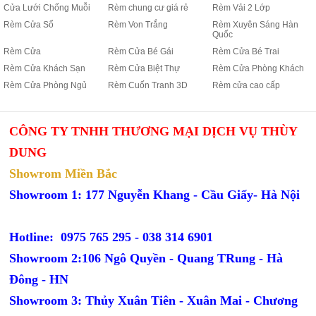
Cửa Lưới Chống Muỗi
Rèm chung cư giá rẻ
Rèm Vải 2 Lớp
Rèm Cửa Sổ
Rèm Von Trắng
Rèm Xuyên Sáng Hàn
Quốc
Rèm Cửa
Rèm Cửa Bé Gái
Rèm Cửa Bé Trai
Rèm Cửa Khách Sạn
Rèm Cửa Biệt Thự
Rèm Cửa Phòng Khách
Rèm Cửa Phòng Ngủ
Rèm Cuốn Tranh 3D
Rèm cửa cao cấp
CÔNG TY TNHH THƯƠNG MẠI DỊCH VỤ THÙY
DUNG
Showrom Miền Bắc
Showroom 1: 177 Nguyễn Khang - Cầu Giấy- Hà Nội
Hotline: 0975 765 295 -
038 314 6901
Showroom 2:106 Ngô Quyền - Quang TRung - Hà
Đông - HN
Showroom 3: Thủy Xuân Tiên - Xuân Mai - Chương