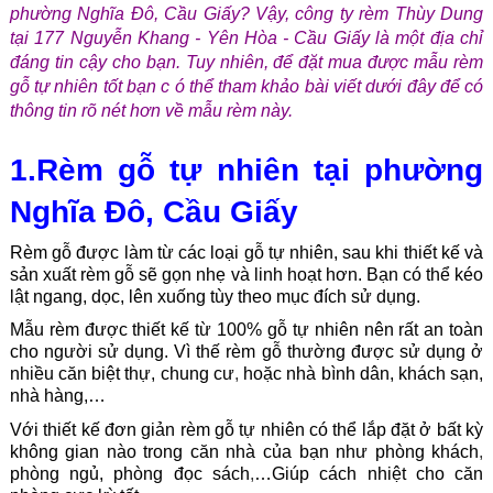
phường Nghĩa Đô, Cầu Giấy? Vậy, công ty rèm Thùy Dung
tại 177 Nguyễn Khang - Yên Hòa - Cầu Giấy là một địa chỉ
đáng tin cậy cho bạn. Tuy nhiên, để đặt mua được mẫu rèm
gỗ tự nhiên tốt bạn c ó thể tham khảo bài viết dưới đây để có
thông tin rõ nét hơn về mẫu rèm này.
1.Rèm gỗ tự nhiên tại phường
Nghĩa Đô, Cầu Giấy
Rèm gỗ được làm từ các loại gỗ tự nhiên, sau khi thiết kế và
sản xuất rèm gỗ sẽ gọn nhẹ và linh hoạt hơn. Bạn có thể kéo
lật ngang, dọc, lên xuống tùy theo mục đích sử dụng.
Mẫu rèm được thiết kế từ 100% gỗ tự nhiên nên rất an toàn
cho người sử dụng. Vì thế rèm gỗ thường được sử dụng ở
nhiều căn biệt thự, chung cư
,
hoặc nhà bình dân, khách sạn,
nhà hàng,…
Với thiết kế đơn giản rèm gỗ tự nhiên có thể lắp đặt ở bất kỳ
không gian nào trong căn nhà của bạn như phòng khách
,
phòng ngủ, phòng đọc sách
,
…Giúp cách nhiệt cho căn