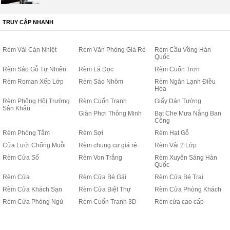
TRUY CẬP NHANH
Rèm Vải Cản Nhiệt
Rèm Văn Phòng Giá Rẻ
Rèm Cầu Vồng Hàn
Quốc
Rèm Sáo Gỗ Tự Nhiên
Rèm Lá Dọc
Rèm Cuốn Trơn
Rèm Roman Xếp Lớp
Rèm Sáo Nhôm
Rèm Ngăn Lạnh Điều
Hòa
Rèm Phông Hội Trường
Rèm Cuốn Tranh
Giấy Dán Tường
Sân Khấu
Giàn Phơi Thông Minh
Bạt Che Mưa Nắng Ban
Công
Rèm Phòng Tắm
Rèm Sợi
Rèm Hạt Gỗ
Cửa Lưới Chống Muỗi
Rèm chung cư giá rẻ
Rèm Vải 2 Lớp
Rèm Cửa Sổ
Rèm Von Trắng
Rèm Xuyên Sáng Hàn
Quốc
Rèm Cửa
Rèm Cửa Bé Gái
Rèm Cửa Bé Trai
Rèm Cửa Khách Sạn
Rèm Cửa Biệt Thự
Rèm Cửa Phòng Khách
Rèm Cửa Phòng Ngủ
Rèm Cuốn Tranh 3D
Rèm cửa cao cấp