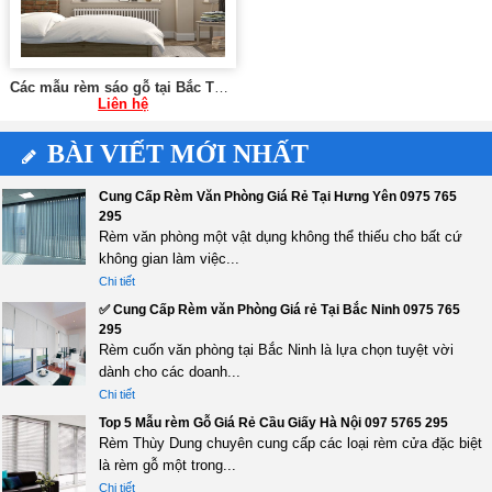
Các mẫu rèm sáo gỗ tại Bắc Từ Liêm Hà Nội 0975 765 295 X-018
Liên hệ
BÀI VIẾT MỚI NHẤT
Cung Cấp Rèm Văn Phòng Giá Rẻ Tại Hưng Yên 0975 765
295
Rèm văn phòng một vật dụng không thể thiếu cho bất cứ
không gian làm việc...
Chi tiết
✅ Cung Cấp Rèm văn Phòng Giá rẻ Tại Bắc Ninh 0975 765
295
Rèm cuốn văn phòng tại Bắc Ninh là lựa chọn tuyệt vời
dành cho các doanh...
Chi tiết
Top 5 Mẫu rèm Gỗ Giá Rẻ Cầu Giấy Hà Nội 097 5765 295
Rèm Thùy Dung chuyên cung cấp các loại rèm cửa đặc biệt
là rèm gỗ một trong...
Chi tiết