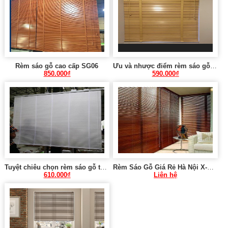
Rèm sáo gỗ cao cấp SG06
Ưu và nhược điểm rèm sáo gỗ X-020
850.000
₫
590.000
₫
Tuyệt chiêu chọn rèm sáo gỗ tại Hà Nội 0975 765 295 SG03
Rèm Sáo Gỗ Giá Rẻ Hà Nội X-007
610.000
₫
Liên hệ