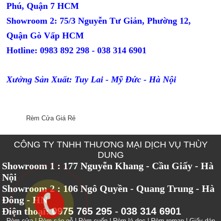
Phú, Quận 7 HCM
Showroom 2: 75/3 Nguyễn Tư Giản, Phường 12,
Quận Gò Vấp HCM
Hotline: 0983 892 298 - 038 314 6901
Xưởng Sản Xuất: Tuy Lai - Mỹ Đức - Hà Nội
Rèm Cửa Giá Rẻ
CÔNG TY TNHH THƯƠNG MẠI DỊCH VỤ THÙY
DUNG
Showroom 1 : 177 Nguyễn Khang - Cầu Giấy - Hà
Nội
Showroom 2 : 106 Ngô Quyền - Quang Trung - Hà
Đông - HN
Điện thoại:
0975 765 295
-
038 314 6901
Rèm cửa
|
Rèm sáo gỗ
|
Rèm cuốn
|
Rèm lá dọc
|
Rèm roman
|
Giấy dán