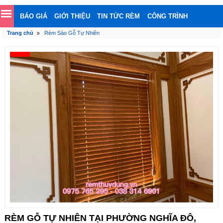
BÁO GIÁ
GIỚI THIỆU
TIN TỨC RÈM
CÔNG TRÌNH
Trang chủ
Rèm Sáo Gỗ Tự Nhiên
LIÊN HỆ
RÈM GỖ TỰ NHIÊN TẠI PHƯỜNG NGHĨA ĐÔ,