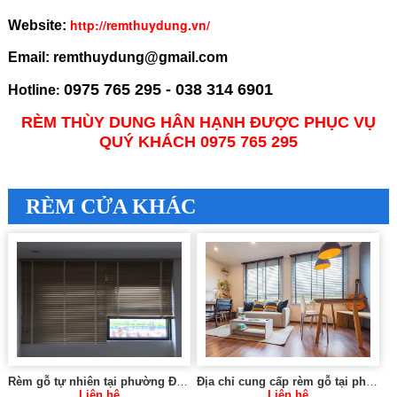
http://remthuydung.vn/
Website:
Email: remthuydung@gmail.com
0975 765 295 - 038 314 6901
Hotline
:
RÈM THÙY DUNG HÂN HẠNH ĐƯỢC PHỤC VỤ
QUÝ KHÁCH 0975 765 295
RÈM CỬA KHÁC
Rèm gỗ tự nhiên tại phường Định Công, Hoàng Mai
Địa chỉ cung cấp rèm gỗ tại phường Trung Hoà, Cầu Giấy
Liên hệ
Liên hệ