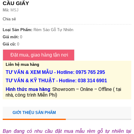
CẦU GIẤY
Mã:
MSJ
Chia sẻ
Loại Sản Phẩm:
Rèm Sáo Gỗ Tự Nhiên
Giá mới:
0
Giá cũ:
0
Liên hệ mua hàng
TƯ VẤN &
XEM MẪU
- Hotline: 0975 765 295
TƯ VẤN &
KỸ THUẬT
- Hotline:
038 314 6901
Hình thức mua hàng
: Showroom – Online – Offline ( tại
nhà, công trình Miễn Phí)
GIỚI THIỆU SẢN PHẨM
Bạn đang có nhu cầu đặt mua mẫu rèm gỗ tự nhiên tại