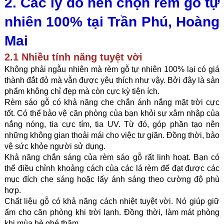
2. Các lý do nên chọn rèm gỗ tự 
nhiên 100% tại 
Trần Phú, Hoàng 
Mai
2.1 Nhiều tính năng tuyệt vời
Không phải ngẫu nhiên mà rèm gỗ tự nhiên 100% lại có giá 
thành đắt đỏ mà vẫn được yêu thích như vậy. Bởi đây là sản 
phẩm không chỉ đẹp mà còn cực kỳ tiện ích.
Rèm sáo gỗ có khả năng che chắn ánh nắng mặt trời cực 
tốt. Có thể bảo vệ căn phòng của bạn khỏi sự xâm nhập của 
nắng nóng, tia cực tím, tia UV. Từ đó, góp phần tạo nên 
những không gian thoải mái cho việc tư giãn. Đồng thời, bảo 
vệ sức khỏe người sử dụng.
Khả năng chắn sáng của rèm sáo gỗ rất linh hoạt. Bạn có 
thể điều chỉnh khoảng cách của các lá rèm để đạt được các 
mục đích che sáng hoặc lấy ánh sáng theo cường độ phù 
hợp.
Chất liệu gỗ có khả năng cách nhiệt tuyệt vời. Nó giúp giữ 
ấm cho căn phòng khi trời lạnh. Đồng thời, làm mát phòng 
khi mùa hè ghé thăm. 