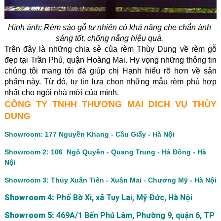
Hình ảnh: 
Rèm sáo gỗ tự nhiên có khả năng che chắn ánh 
sáng tốt, chống nắng hiệu quả. 
Trên đây là những chia sẻ của rèm Thùy Dung về r
èm gỗ
đẹp tại Trần Phú, quận Hoàng Mai
. Hy vọng những thông tin 
chúng tôi mang tới đã giúp chị Hạnh
 hiểu rõ hơn về sản 
phẩm này. Từ đó, tự tin lựa chọn những mẫu rèm phù hợp 
nhất cho ngôi nhà mới của mình. 
CÔNG TY TNHH THƯƠNG MẠI DICH VỤ THÙY
DUNG
Showroom: 177 Nguyễn Khang - Cầu Giấy - Hà Nội
Showroom 2: 106 Ngô Quyền - Quang Trung - Hà Đông - Hà
Nội
Showroom 3: Thủy Xuân Tiên - Xuân Mai - Chương Mỹ - Hà Nội
Showroom 4:
Phố Bờ Xi, xã Tuy Lai, Mỹ Đức, Hà Nội
Showroom 5:
469A/1 Bến Phú Lâm, Phường 9, quận 6, TP