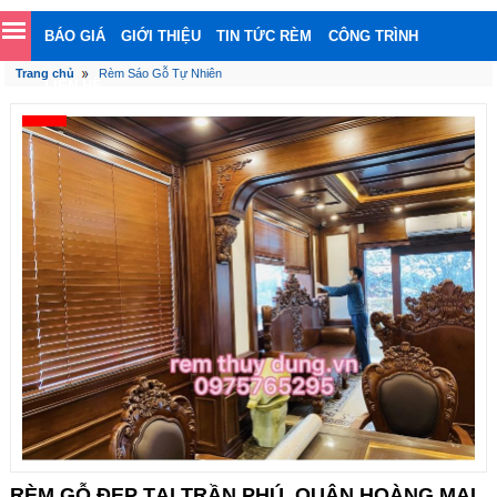
BÁO GIÁ
GIỚI THIỆU
TIN TỨC RÈM
CÔNG TRÌNH
Trang chủ
Rèm Sáo Gỗ Tự Nhiên
LIÊN HỆ
RÈM GỖ ĐẸP TẠI TRẦN PHÚ, QUẬN HOÀNG MAI