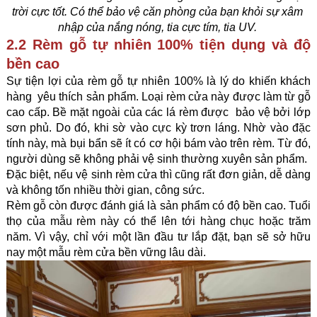
trời cực tốt. Có thể bảo vệ căn phòng của bạn khỏi sự xâm 
nhập của nắng nóng, tia cực tím, tia UV. 
2.2 Rèm gỗ tự nhiên 100% tiện dụng và độ 
bền cao
Sự tiện lợi của rèm gỗ tự nhiên 100% là lý do khiến khách 
hàng  yêu thích sản phẩm. Loại rèm cửa này được làm từ gỗ 
cao cấp. Bề mặt ngoài của các lá rèm được  bảo vệ bởi lớp 
sơn phủ. Do đó, khi sờ vào cực kỳ trơn láng. Nhờ vào đặc 
tính này, mà bụi bẩn sẽ ít có cơ hội bám vào trên rèm. Từ đó, 
người dùng sẽ không phải vệ sinh thường xuyên sản phẩm.
Đặc biệt, nếu vệ sinh rèm cửa thì cũng rất đơn giản, dễ dàng 
và không tốn nhiều thời gian, công sức.
Rèm gỗ còn được đánh giá là sản phẩm có độ bền cao. Tuổi 
thọ của mẫu rèm này có thể lên tới hàng chục hoặc trăm 
năm. Vì vậy, chỉ với một lần đầu tư lắp đặt, bạn sẽ sở hữu 
nay một mẫu rèm cửa bền vững lâu dài. 