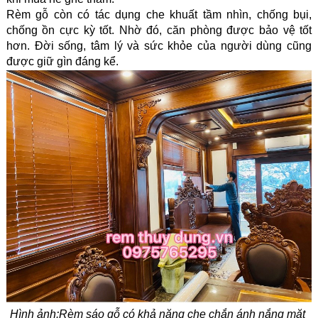
Rèm gỗ còn có tác dụng che khuất tầm nhìn, chống bụi, 
chống ồn cực kỳ tốt. Nhờ đó, căn phòng được bảo vệ tốt 
hơn. Đời sống, tâm lý và sức khỏe của người dùng cũng 
được giữ gìn đáng kể.
Hình ảnh:
Rèm sáo gỗ có khả năng che chắn ánh nắng mặt 