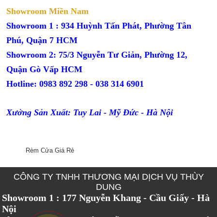
Showroom Miền Nam
Showroom 1 : 934 Huỳnh Tấn Phát, Phường Tân
Phú, Quận 7 HCM
Showroom 2: 75/3 Nguyễn Tư Giản, Phường 12,
Quận Gò Vấp HCM
Hotline: 0983 892 298 - 038 314 6901
Xưởng Sản Xuất: Tuy Lai - Mỹ Đức - Hà Nội
Rèm Cửa Giá Rẻ
CÔNG TY TNHH THƯƠNG MẠI DỊCH VỤ THÙY
DUNG
Showroom 1 : 177 Nguyễn Khang - Cầu Giấy - Hà
Nội