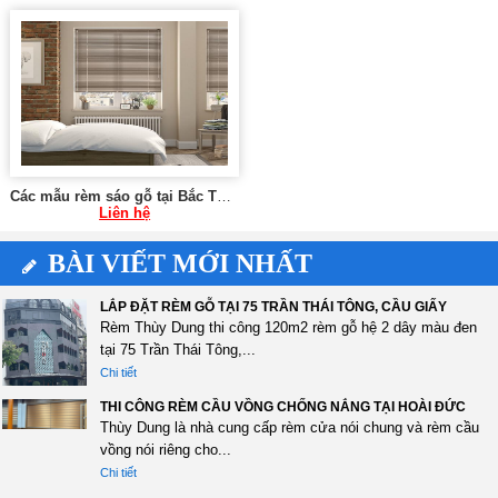
Các mẫu rèm sáo gỗ tại Bắc Từ Liêm Hà Nội 0975 765 295 X-018
Liên hệ
BÀI VIẾT MỚI NHẤT
LẮP ĐẶT RÈM GỖ TẠI 75 TRẦN THÁI TÔNG, CẦU GIẤY
Rèm Thùy Dung thi công 120m2 rèm gỗ hệ 2 dây màu đen
tại 75 Trần Thái Tông,...
Chi tiết
THI CÔNG RÈM CẦU VỒNG CHỐNG NẮNG TẠI HOÀI ĐỨC
Thùy Dung là nhà cung cấp rèm cửa nói chung và rèm cầu
vồng nói riêng cho...
Chi tiết