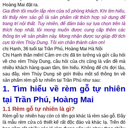
Hoàng Mai đặt ra.
Gia đình tôi muốn lắp rèm cửa sổ phòng khách
.
 Khi tìm hiểu, 
tôi thấy rèm sáo gỗ là sản phẩm rất thích hợp sử dụng để 
trang trí nội thất. Tuy nhiên, để đảm bảo sự lựa chọn trên là 
thích hợp nhất, tôi mong muốn được cung cấp thêm các 
thông tin về sản phẩm này. Mong nhận được sự giúp đỡ tích 
cực từ rèm Thùy Dung. Tôi xin chân thành cảm ơn!
chị Hạnh, 36 tuổi tại Trần Phú, Hoàng Mai Hà Nội
Chị Hạnh thân mến! Cảm ơn chị đã tin tưởng và gửi câu hỏi 
về cho rèm Thùy Dung, câu hỏi của chị cũng là vấn đề mà 
nhiều khách hàng quan tâm, tìm hiểu. Không để chị đợi lâu, 
sau đây, rèm Thùy Dung sẽ giới thiệu một số thông tin về 
sản phẩm rèm gỗ tự nhiên tại Trần Phú như sau:
1. Tìm hiểu về rèm gỗ tự nhiên 
tại Trần Phú, Hoàng Mai
1.1 Rèm gỗ tự nhiên là gì?
Rèm gỗ tự nhiên hay còn có tên gọi khác là rèm sáo gỗ. Đây 
là mẫu rèm cửa có thiết kế rất độc đáo và khác lạ. Trên đó 