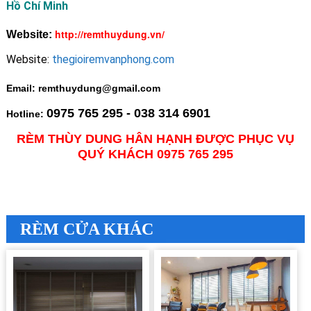
Hồ Chí Minh
http://remthuydung.vn/
Website:
Website:
thegioiremvanphong.com
Email: remthuydung@gmail.com
0975 765 295 - 038 314 6901
Hotline:
RÈM THÙY DUNG HÂN HẠNH ĐƯỢC PHỤC VỤ
QUÝ KHÁCH 0975 765 295
RÈM CỬA KHÁC