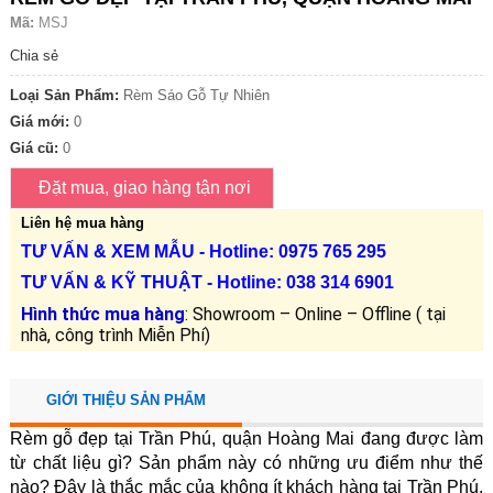
Mã:
MSJ
Chia sẻ
Loại Sản Phẩm:
Rèm Sáo Gỗ Tự Nhiên
Giá mới:
0
Giá cũ:
0
Liên hệ mua hàng
TƯ VẤN &
XEM MẪU
- Hotline: 0975 765 295
TƯ VẤN &
KỸ THUẬT
- Hotline:
038 314 6901
Hình thức mua hàng
: Showroom – Online – Offline ( tại
nhà, công trình Miễn Phí)
GIỚI THIỆU SẢN PHẨM
Rèm gỗ đẹp tại Trần Phú, quận Hoàng Mai
 đang được làm 
từ chất liệu gì? Sản phẩm này có những ưu điểm như thế 
nào? Đây là thắc mắc của không ít khách hàng tại Trần Phú, 