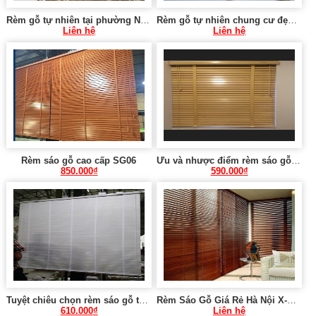
Rèm gỗ tự nhiên tại phường Nghĩa Đô, Cầu Giấy
Rèm gỗ tự nhiên chung cư đẹp tại trung Hòa, Cầu Giấy
Liên hệ
Liên hệ
Rèm sáo gỗ cao cấp SG06
Ưu và nhược điểm rèm sáo gỗ X-020
850.000
₫
590.000
₫
Tuyệt chiêu chọn rèm sáo gỗ tại Hà Nội 0975 765 295 SG03
Rèm Sáo Gỗ Giá Rẻ Hà Nội X-007
610.000
₫
Liên hệ