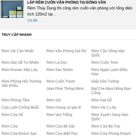
LẮP RÈM CUỐN VĂN PHÒNG TẠI ĐỒNG VĂN
Rèm Thùy Dung thi công rèm cuốn văn phòng với tổng diện
tích 120m2 tại...
Chi tiết
TRUY CẬP NHANH
Rèm Vải Cản Nhiệt
Rèm Văn Phòng Giá Rẻ
Rèm Cầu Vồng Hàn
Quốc
Rèm Sáo Gỗ Tự Nhiên
Rèm Lá Dọc
Rèm Cuốn Trơn
Rèm Roman Xếp Lớp
Rèm Sáo Nhôm
Rèm Ngăn Lạnh Điều
Hòa
Rèm Phông Hội Trường
Rèm Cuốn Tranh
Giấy Dán Tường
Sân Khấu
Giàn Phơi Thông Minh
Bạt Che Mưa Nắng Ban
Công
Rèm Phòng Tắm
Rèm Sợi
Rèm Hạt Gỗ
Cửa Lưới Chống Muỗi
Rèm chung cư giá rẻ
Rèm Vải 2 Lớp
Rèm Cửa Sổ
Rèm Von Trắng
Rèm Xuyên Sáng Hàn
Quốc
Rèm Cửa
Rèm Cửa Bé Gái
Rèm Cửa Bé Trai
Rèm Cửa Khách Sạn
Rèm Cửa Biệt Thự
Rèm Cửa Phòng Khách