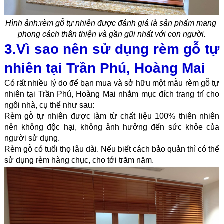
Hình ảnh:
rèm gỗ tự nhiên được đánh giá là sản phẩm mang 
phong cách thân thiện và gần gũi nhất với con người.
3.Vì sao nên sử dụng rèm gỗ tự 
nhiên tại Trần Phú, Hoàng Mai
Có rất nhiều lý do để bạn mua và sở hữu một mẫu rèm gỗ tự 
nhiên tại 
Trần Phú, Hoàng Mai
 nhằm mục đích trang trí cho 
ngôi nhà, cụ thể như sau:
Rèm gỗ tự nhiên được làm từ chất liệu 100% thiên nhiên 
nên không độc hại, không ảnh hưởng đến sức khỏe của 
người sử dụng.
Rèm gỗ có tuổi thọ lâu dài. Nếu biết cách bảo quản thì có thể 
sử dụng rèm hàng chục, cho tới trăm năm.