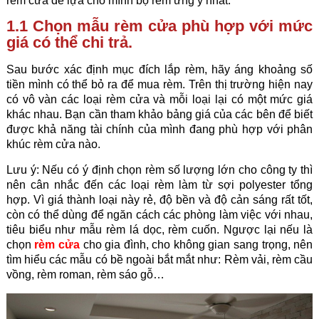
rèm cửa để lựa cho mình bộ rèm ưng ý nhất.
1.1 Chọn mẫu rèm cửa phù hợp với mức
giá có thể chi trả.
Sau bước xác định mục đích lắp rèm, hãy áng khoảng số
tiền mình có thể bỏ ra để mua rèm. Trên thị trường hiện nay
có vô vàn các loại rèm cửa và mỗi loại lại có một mức giá
khác nhau. Bạn cần tham khảo bảng giá của các bên để biết
được khả năng tài chính của mình đang phù hợp với phân
khúc rèm cửa nào.
Lưu ý: Nếu có ý định chọn rèm số lượng lớn cho công ty thì
nên cân nhắc đến các loại rèm làm từ sợi polyester tổng
hợp. Vì giá thành loại này rẻ, độ bền và độ cản sáng rất tốt,
còn có thể dùng để ngăn cách các phòng làm việc với nhau,
tiêu biểu như mẫu rèm lá dọc, rèm cuốn. Ngược lại nếu là
chọn
rèm cửa
cho gia đình, cho không gian sang trọng, nên
tìm hiểu các mẫu có bề ngoài bắt mắt như: Rèm vải, rèm cầu
vồng, rèm roman, rèm sáo gỗ…