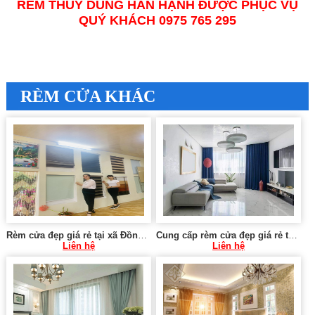
RÈM THÙY DUNG HÂN HẠNH ĐƯỢC PHỤC VỤ
QUÝ KHÁCH 0975 765 295
RÈM CỬA KHÁC
Rèm cửa đẹp giá rẻ tại xã Đồng Phong, Nho Quan, Ninh Bình
Cung cấp rèm cửa đẹp giá rẻ tại Phan Chu Trinh quận Hoàn Kiếm 0975 765 295
Liên hệ
Liên hệ