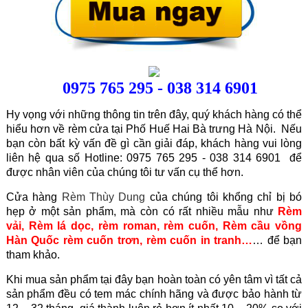
0975 765 295 - 038 314 6901
Hy vọng với những thông tin trên đây, quý khách hàng có thể
hiểu hơn về rèm cửa tại Phố Huế Hai Bà trưng Hà Nội. Nếu
bạn còn bất kỳ vấn đề gì cần giải đáp, khách hàng vui lòng
liên hệ qua số Hotline: 0975 765 295 - 038 314 6901 để
được nhân viên của chúng tôi tư vấn cụ thể hơn.
Cửa hàng
Rèm Thùy Dung
của chúng tôi khổng chỉ bị bó
hẹp ở một sản phẩm, mà còn có rất nhiều mẫu như
Rèm
vải
,
Rèm lá dọc
,
rèm roman
,
rèm cuốn
,
Rèm cầu vồng
Hàn Quốc
rèm cuốn trơn
,
rèm cuốn in tranh
…
… để bạn
tham khảo.
Khi mua sản phẩm tại đây bạn hoàn toàn có yên tâm vì tất cả
sản phẩm đều có tem mác chính hãng và được bảo hành từ