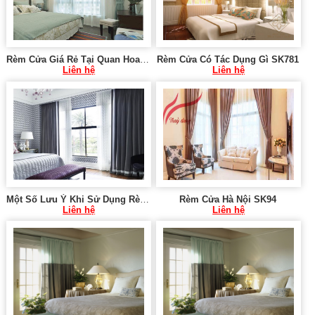
Rèm Cửa Giá Rẻ Tại Quan Hoa - Cầu Giấy - Hà Nội 0975 765 295 SK1146
Rèm Cửa Có Tác Dụng Gì SK781
Liên hệ
Liên hệ
Một Số Lưu Ý Khi Sử Dụng Rèm Cửa SK792
Rèm Cửa Hà Nội SK94
Liên hệ
Liên hệ