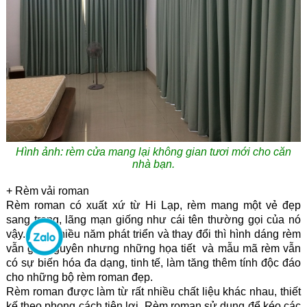
Hình ảnh: rèm cửa mang lại không gian tươi mới cho căn
nhà bạn.
+ Rèm vải roman
Rèm roman
có xuất xứ từ Hi Lạp, rèm mang một vẻ đẹp
sang trọng, lãng mạn giống như cái tên thường gọi của nó
vậy. Qua nhiều năm phát triển và thay đổi thì hình dáng rèm
vẫn giữ nguyên nhưng những họa tiết và mẫu mã rèm vẫn
có sự biến hóa đa dạng, tinh tế, làm tăng thêm tính độc đáo
cho những bộ rèm roman đẹp.
Rèm roman được làm từ rất nhiều chất liệu khác nhau, thiết
kế theo phong cách tiện lợi. Rèm roman sử dụng để kéo các