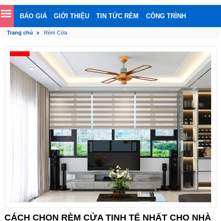
BÁO GIÁ
GIỚI THIỆU
TIN TỨC RÈM
CÔNG TRÌNH
Trang chủ
Rèm Cửa
LIÊN HỆ
CÁCH CHỌN RÈM CỬA TINH TẾ NHẤT CHO NHÀ