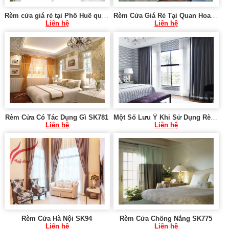
Rèm cửa giá rẻ tại Phố Huế quận Hai Bà Trưng Hà Nội 0975 765 295 SK141
Rèm Cửa Giá Rẻ Tại Quan Hoa - Cầu Giấy - Hà Nội 0975 765 295 SK1146
Liên hệ
Liên hệ
Rèm Cửa Có Tác Dụng Gì SK781
Một Số Lưu Ý Khi Sử Dụng Rèm Cửa SK792
Liên hệ
Liên hệ
Rèm Cửa Hà Nội SK94
Rèm Cửa Chống Nắng SK775
Liên hệ
Liên hệ