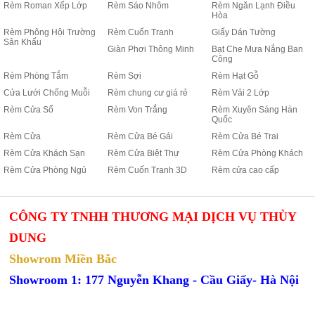
Rèm Roman Xếp Lớp
Rèm Sáo Nhôm
Rèm Ngăn Lạnh Điều
Hòa
Rèm Phông Hội Trường
Rèm Cuốn Tranh
Giấy Dán Tường
Sân Khấu
Giàn Phơi Thông Minh
Bạt Che Mưa Nắng Ban
Công
Rèm Phòng Tắm
Rèm Sợi
Rèm Hạt Gỗ
Cửa Lưới Chống Muỗi
Rèm chung cư giá rẻ
Rèm Vải 2 Lớp
Rèm Cửa Sổ
Rèm Von Trắng
Rèm Xuyên Sáng Hàn
Quốc
Rèm Cửa
Rèm Cửa Bé Gái
Rèm Cửa Bé Trai
Rèm Cửa Khách Sạn
Rèm Cửa Biệt Thự
Rèm Cửa Phòng Khách
Rèm Cửa Phòng Ngủ
Rèm Cuốn Tranh 3D
Rèm cửa cao cấp
CÔNG TY TNHH THƯƠNG MẠI DỊCH VỤ THÙY
DUNG
Showrom Miền Bắc
Showroom 1: 177 Nguyễn Khang - Cầu Giấy- Hà Nội