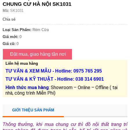
CHUNG CƯ HÀ NỘI SK1031
Mã:
SK1031
Chia sẻ
Loại Sản Phẩm:
Rèm Cửa
Giá mới:
0
Giá cũ:
0
Liên hệ mua hàng
TƯ VẤN &
XEM MẪU
- Hotline: 0975 765 295
TƯ VẤN &
KỸ THUẬT
- Hotline:
038 314 6901
Hình thức mua hàng
: Showroom – Online – Offline ( tại
nhà, công trình Miễn Phí)
GIỚI THIỆU SẢN PHẨM
Thông thường, khi mua chung cư thì đồ nội thất trang trí