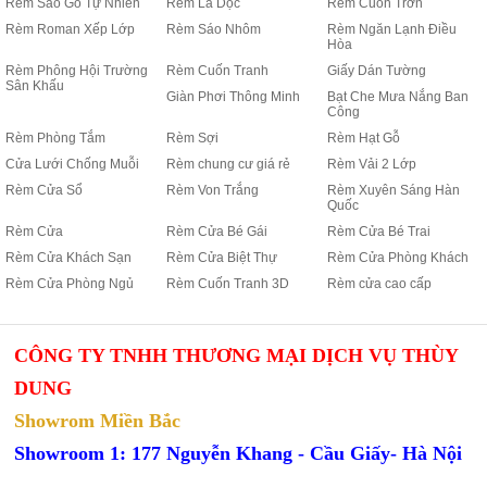
Rèm Sáo Gỗ Tự Nhiên
Rèm Lá Dọc
Rèm Cuốn Trơn
Rèm Roman Xếp Lớp
Rèm Sáo Nhôm
Rèm Ngăn Lạnh Điều
Hòa
Rèm Phông Hội Trường
Rèm Cuốn Tranh
Giấy Dán Tường
Sân Khấu
Giàn Phơi Thông Minh
Bạt Che Mưa Nắng Ban
Công
Rèm Phòng Tắm
Rèm Sợi
Rèm Hạt Gỗ
Cửa Lưới Chống Muỗi
Rèm chung cư giá rẻ
Rèm Vải 2 Lớp
Rèm Cửa Sổ
Rèm Von Trắng
Rèm Xuyên Sáng Hàn
Quốc
Rèm Cửa
Rèm Cửa Bé Gái
Rèm Cửa Bé Trai
Rèm Cửa Khách Sạn
Rèm Cửa Biệt Thự
Rèm Cửa Phòng Khách
Rèm Cửa Phòng Ngủ
Rèm Cuốn Tranh 3D
Rèm cửa cao cấp
CÔNG TY TNHH THƯƠNG MẠI DỊCH VỤ THÙY
DUNG
Showrom Miền Bắc
Showroom 1: 177 Nguyễn Khang - Cầu Giấy- Hà Nội