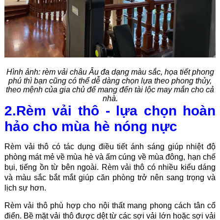
Hình ảnh:
rèm vải châu Âu đa dạng màu sắc, họa tiết phong
phú thì bạn cũng có thể dễ dàng chọn lựa theo phong thủy,
theo mệnh của gia chủ để mang đến tài lộc may mắn cho cả
nhà.
2.Rèm vải thô - lựa chọn hoàn
hảo cho mùa hè nóng nực
Rèm vải thô có tác dụng điều tiết ánh sáng giúp nhiệt độ
phòng mát mẻ về mùa hè và ấm cúng về mùa đông, hạn chế
bụi, tiếng ồn từ bên ngoài. Rèm vải thô có nhiều kiểu dáng
và màu sắc bắt mắt giúp căn phòng trở nên sang trọng và
lịch sự hơn.
Rèm vải thô phù hợp cho nội thất mang phong cách tân cổ
điển. Bề mặt vải thô được dệt từ các sợi vải lớn hoặc sợi vải