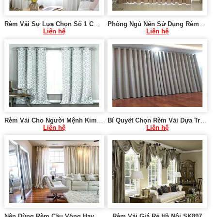
Rèm Vải Sự Lựa Chọn Số 1 Cho Không Gian Các Phòng SK673
Phòng Ngủ Nên Sử Dụng Rèm Nào RV06 ?
Liên hệ
Liên hệ
Rèm Vải Cho Người Mệnh Kim - Mộc - Thủy - Thổ SK649
Bí Quyết Chọn Rèm Vải Dựa Trên Vận Mệnh RV03
Liên hệ
Liên hệ
Nên Dùng Rèm Cầu Vồng Hay Rèm Vải Cho Phòng Khách SK684
Rèm Vải Giá Rẻ Hà Nội SK897