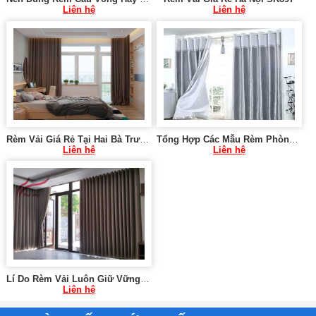
Liên hệ
Liên hệ
Rèm Vải Giá Rẻ Tại Hai Bà Trưng Hà Nội 0975 765 295 SK300
Tổng Hợp Các Mẫu Rèm Phòng Khách SK662
Liên hệ
Liên hệ
Lí Do Rèm Vải Luôn Giữ Vững Vị Thế Số 1 Của Mình Trên Thị Trường SK672 ?
Liên hệ