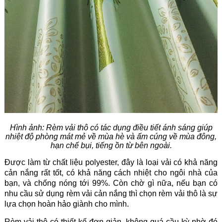
Hình ảnh: Rèm vải thô có tác dụng điều tiết ánh sáng giúp
nhiệt độ phòng mát mẻ về mùa hè và ấm cúng về mùa đông,
hạn chế bụi, tiếng ồn từ bên ngoài.
Được làm từ chất liệu polyester, đây là loại vải có khả năng
cản nắng rất tốt, có khả năng cách nhiệt cho ngôi nhà của
bạn, và chống nóng tới 99%. Còn chờ gì nữa, nếu bạn có
nhu cầu sử dụng rèm vải cản nắng thì chọn rèm vải thô là sự
lựa chọn hoàn hảo giành cho mình.
Rèm vải thô có thiết kế đơn giản, không quá cầu kỳ nhờ đó