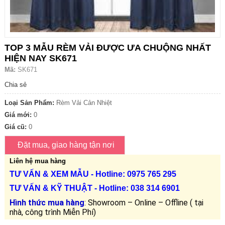
TOP 3 MẪU RÈM VẢI ĐƯỢC ƯA CHUỘNG NHẤT
HIỆN NAY SK671
Mã:
SK671
Chia sẻ
Loại Sản Phẩm:
Rèm Vải Cản Nhiệt
Giá mới:
0
Giá cũ:
0
Liên hệ mua hàng
TƯ VẤN &
XEM MẪU
- Hotline: 0975 765 295
TƯ VẤN &
KỸ THUẬT
- Hotline:
038 314 6901
Hình thức mua hàng
: Showroom – Online – Offline ( tại
nhà, công trình Miễn Phí)