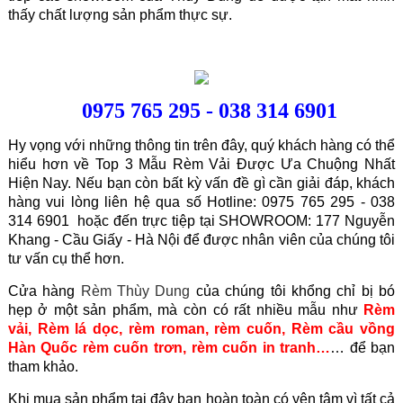
thấy chất lượng sản phẩm thực sự.
0975 765 295 - 038 314 6901
Hy vọng với những thông tin trên đây, quý khách hàng có thể
hiểu hơn về Top 3 Mẫu Rèm Vải Được Ưa Chuộng Nhất
Hiện Nay. Nếu bạn còn bất kỳ vấn đề gì cần giải đáp, khách
hàng vui lòng liên hệ qua số Hotline: 0975 765 295 - 038
314 6901 hoặc đến trực tiệp tại SHOWROOM: 177 Nguyễn
Khang - Cầu Giấy - Hà Nội để được nhân viên của chúng tôi
tư vấn cụ thể hơn.
Cửa hàng
Rèm Thùy Dung
của chúng tôi khổng chỉ bị bó
hẹp ở một sản phẩm, mà còn có rất nhiều mẫu như
Rèm
vải
,
Rèm lá dọc
,
rèm roman
,
rèm cuốn
,
Rèm cầu vồng
Hàn Quốc
rèm cuốn trơn
,
rèm cuốn in tranh
…
… để bạn
tham khảo.
Khi mua sản phẩm tại đây bạn hoàn toàn có yên tâm vì tất cả