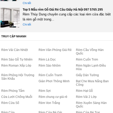
Chi tiết
Top 5 Mẫu rèm Gỗ Giá Rẻ Cầu Giấy Hà Nội 097 5765 295
Rèm Thùy Dung chuyên cung cấp các loại rèm cửa đặc biệt
là rèm gỗ một trong...
Chi tiết
TRUY CẬP NHANH
Rèm Vải Cản Nhiệt
Rèm Văn Phòng Giá Rẻ
Rèm Cầu Vồng Hàn
Quốc
Rèm Sáo Gỗ Tự Nhiên
Rèm Lá Dọc
Rèm Cuốn Trơn
Rèm Roman Xếp Lớp
Rèm Sáo Nhôm
Rèm Ngăn Lạnh Điều
Hòa
Rèm Phông Hội Trường
Rèm Cuốn Tranh
Giấy Dán Tường
Sân Khấu
Giàn Phơi Thông Minh
Bạt Che Mưa Nắng Ban
Công
Rèm Phòng Tắm
Rèm Sợi
Rèm Hạt Gỗ
Cửa Lưới Chống Muỗi
Rèm chung cư giá rẻ
Rèm Vải 2 Lớp
Rèm Cửa Sổ
Rèm Von Trắng
Rèm Xuyên Sáng Hàn
Quốc
Rèm Cửa
Rèm Cửa Bé Gái
Rèm Cửa Bé Trai