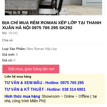
ĐỊA CHỈ MUA RÈM ROMAN XẾP LỚP TẠI THANH
XUÂN HÀ NỘI 0975 765 295 SK292
Mã:
SK292
Chia sẻ
Loại Sản Phẩm:
Rèm Roman Xếp Lớp
Giá mới:
0
Giá cũ:
0
Liên hệ mua hàng
TƯ VẤN &
XEM MẪU
- Hotline: 0975 765 295
TƯ VẤN &
KỸ THUẬT
- Hotline:
038 314 6901
Hình thức mua hàng
: Showroom – Online – Offline ( tại
nhà, công trình Miễn Phí)