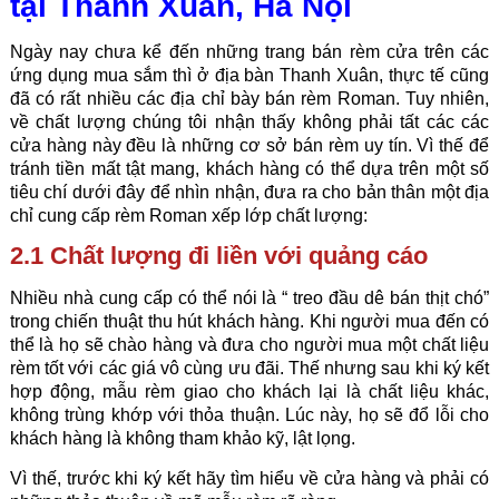
tại Thanh Xuân, Hà Nội
Ngày nay chưa kể đến những trang bán rèm cửa trên các
ứng dụng mua sắm thì ở địa bàn Thanh Xuân, thực tế cũng
đã có rất nhiều các địa chỉ bày bán
rèm Roman
. Tuy nhiên,
về chất lượng chúng tôi nhận thấy không phải tất các các
cửa hàng này đều là những cơ sở bán rèm uy tín. Vì thế để
tránh tiền mất tật mang, khách hàng có thể dựa trên một số
tiêu chí dưới đây để nhìn nhận, đưa ra cho bản thân một địa
chỉ cung cấp rèm Roman xếp lớp chất lượng:
2.1 Chất lượng đi liền với quảng cáo
Nhiều nhà cung cấp có thể nói là “ treo đầu dê bán thịt chó”
trong chiến thuật thu hút khách hàng. Khi người mua đến có
thể là họ sẽ chào hàng và đưa cho người mua một chất liệu
rèm tốt với các giá vô cùng ưu đãi. Thế nhưng sau khi ký kết
hợp động, mẫu rèm giao cho khách lại là chất liệu khác,
không trùng khớp với thỏa thuận. Lúc này, họ sẽ đổ lỗi cho
khách hàng là không tham khảo kỹ, lật lọng.
Vì thế, trước khi ký kết hãy tìm hiểu về cửa hàng và phải có