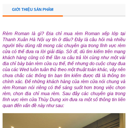
GIỚI THIỆU SẢN PHẨM
Rèm Roman là gì? Địa chỉ mua rèm Roman xếp lớp tại
Thanh Xuân Hà Nội uy tín ở đâu? Đây là câu hỏi mà nhiều
người tiêu dùng rất mong các chuyên gia trong lĩnh vực rèm
cửa có thể đưa ra lời giải đáp. Sở dĩ, dù tìm kiếm trên mạng
khách hàng cũng có thể lần ra câu trả lời cùng như một vài
địa chỉ bày bán rèm cửa cụ thể, thế nhưng do cuộc chạy đua
của các Wed luôn tuân thủ theo một thuật toán khác, vậy nên
chưa chắc các thông tin bạn tìm kiếm được đã là thông tin
chính xác. Để những khách hàng của rèm cửa nói chung và
rèm Roman nói riêng có thể sáng suốt hơn trong việc chọn
rèm, chọn địa chỉ mua rèm. Sau đây các chuyên gia trong
lĩnh vực rèm cửa Thùy Dung xin đưa ra một số thông tin liên
quan đến vấn đề này như sau: