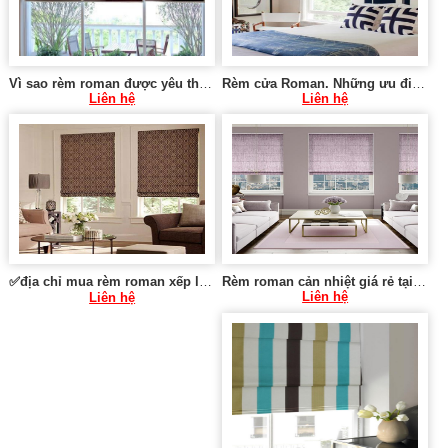
Vì sao rèm roman được yêu thích tại Hoàng Mai Hà Nội 0975765295 SK1421
Rèm cửa Roman. Những ưu điểm khi sử dụng rèm roman SK286
Liên hệ
Liên hệ
✅địa chỉ mua rèm roman xếp lớp tại Tây Hồ Hà Nội 0975 765 295 SK285
Rèm roman cản nhiệt giá rẻ tại Hà Nội 0975 765 295 SK002
Liên hệ
Liên hệ