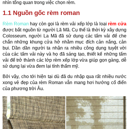
nhìn tổng quan trong việc chọn rèm.
1.1 Nguồn gốc rèm roman
Rèm Roman
hay còn gọi là rèm vải xếp lớp là loại
rèm cửa
được bắt nguồn từ người Lã Mã. Cụ thể là thời kỳ xây dựng
Colosseum, người La Mã đã sử dụng các tấm vải để che
chắn những khung cửa hở nhằm mục đích cản nắng, cản
bụi. Dần dần người ta nhận ra nhiều công dụng tuyệt vời
của các tấm vải này và họ đã sáng tạo, thiết kế những tấm
vải để trở thành các lớp rèm xếp lớp vừa giúp gọn gàng, dễ
sử dụng lại vừa đem lại tính thẩm mỹ.
Bởi vậy, cho tới hiện tại dù đã du nhập qua rất nhiều nước
xong vẻ đẹp của rèm Roman vẫn mang hơi hướng cổ điển
của phương trời Âu.