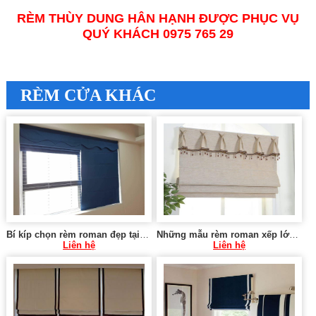
RÈM THÙY DUNG HÂN HẠNH ĐƯỢC PHỤC VỤ
QUÝ KHÁCH 0975 765 29
RÈM CỬA KHÁC
Bí kíp chọn rèm roman đẹp tại Thanh Trì Hà Nội 0975 765 295 RM08
Những mẫu rèm roman xếp lớp đẹp tại Đống Đa Hà Nội 0975765295 SK422
Liên hệ
Liên hệ