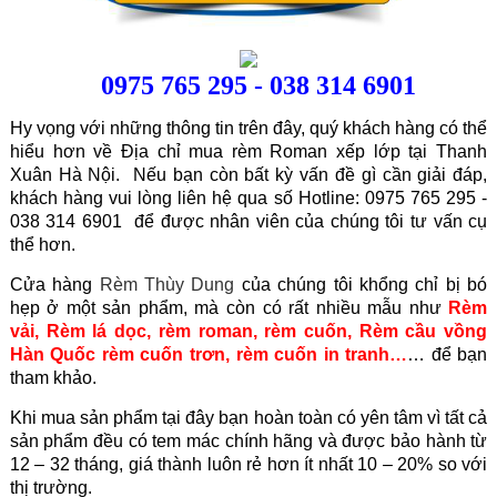
0975 765 295 - 038 314 6901
Hy vọng với những thông tin trên đây, quý khách hàng có thể
hiểu hơn về Địa chỉ mua rèm Roman xếp lớp tại Thanh
Xuân Hà Nội. Nếu bạn còn bất kỳ vấn đề gì cần giải đáp,
khách hàng vui lòng liên hệ qua số Hotline: 0975 765 295 -
038 314 6901 để được nhân viên của chúng tôi tư vấn cụ
thể hơn.
Cửa hàng
Rèm Thùy Dung
của chúng tôi khổng chỉ bị bó
hẹp ở một sản phẩm, mà còn có rất nhiều mẫu như
Rèm
vải
,
Rèm lá dọc
,
rèm roman
,
rèm cuốn
,
Rèm cầu vồng
Hàn Quốc
rèm cuốn trơn
,
rèm cuốn in tranh
…
… để bạn
tham khảo.
Khi mua sản phẩm tại đây bạn hoàn toàn có yên tâm vì tất cả
sản phẩm đều có tem mác chính hãng và được bảo hành từ
12 – 32 tháng, giá thành luôn rẻ hơn ít nhất 10 – 20% so với
thị trường.