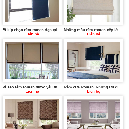
Bí kíp chọn rèm roman đẹp tại Thanh Trì Hà Nội 0975 765 295 RM08
Những mẫu rèm roman xếp lớp đẹp tại Đống Đa Hà Nội 0975765295 SK422
Liên hệ
Liên hệ
Vì sao rèm roman được yêu thích tại Hoàng Mai Hà Nội 0975765295 SK1421
Rèm cửa Roman. Những ưu điểm khi sử dụng rèm roman SK286
Liên hệ
Liên hệ