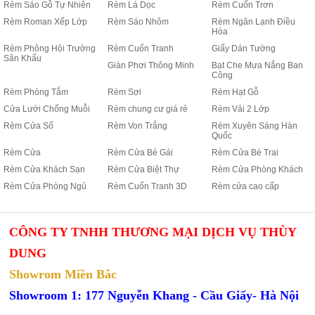
Rèm Sáo Gỗ Tự Nhiên
Rèm Lá Dọc
Rèm Cuốn Trơn
Rèm Roman Xếp Lớp
Rèm Sáo Nhôm
Rèm Ngăn Lạnh Điều
Hòa
Rèm Phông Hội Trường
Rèm Cuốn Tranh
Giấy Dán Tường
Sân Khấu
Giàn Phơi Thông Minh
Bạt Che Mưa Nắng Ban
Công
Rèm Phòng Tắm
Rèm Sợi
Rèm Hạt Gỗ
Cửa Lưới Chống Muỗi
Rèm chung cư giá rẻ
Rèm Vải 2 Lớp
Rèm Cửa Sổ
Rèm Von Trắng
Rèm Xuyên Sáng Hàn
Quốc
Rèm Cửa
Rèm Cửa Bé Gái
Rèm Cửa Bé Trai
Rèm Cửa Khách Sạn
Rèm Cửa Biệt Thự
Rèm Cửa Phòng Khách
Rèm Cửa Phòng Ngủ
Rèm Cuốn Tranh 3D
Rèm cửa cao cấp
CÔNG TY TNHH THƯƠNG MẠI DỊCH VỤ THÙY
DUNG
Showrom Miền Bắc
Showroom 1: 177 Nguyễn Khang - Cầu Giấy- Hà Nội