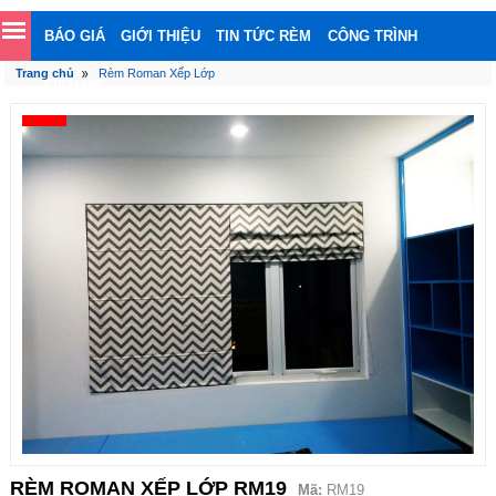
BÁO GIÁ
GIỚI THIỆU
TIN TỨC RÈM
CÔNG TRÌNH
Trang chủ
Rèm Roman Xếp Lớp
LIÊN HỆ
RÈM ROMAN XẾP LỚP RM19
Mã:
RM19