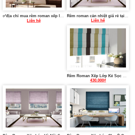
✅địa chỉ mua rèm roman xếp lớp tại Tây Hồ Hà Nội 0975 765 295 SK285
Rèm roman cản nhiệt giá rẻ tại Hà Nội 0975 765 295 SK002
Liên hệ
Liên hệ
Rèm Roman Xếp Lớp Kẻ Sọc Sang Trọng NU287
430.000
₫