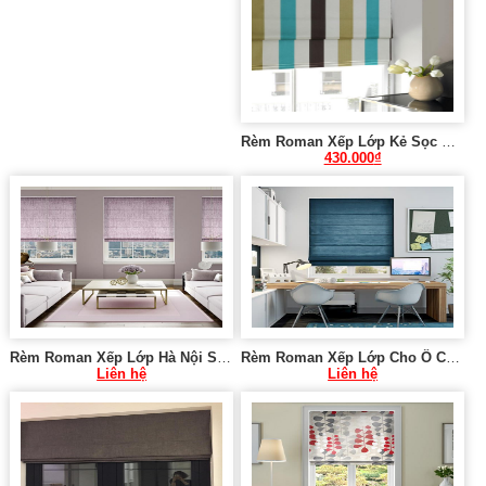
Rèm Roman Xếp Lớp Kẻ Sọc Sang Trọng NU287
430.000
₫
Rèm Roman Xếp Lớp Hà Nội SK910
Rèm Roman Xếp Lớp Cho Ô Cửa Nhỏ Hà Nội SK938
Liên hệ
Liên hệ