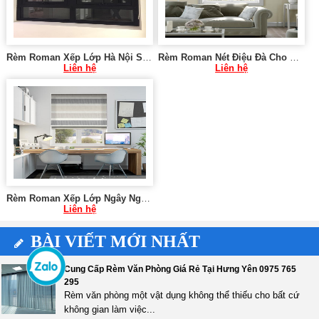
Rèm Roman Xếp Lớp Hà Nội SK1049
Rèm Roman Nét Điệu Đà Cho Khách Sạn SK972
Liên hệ
Liên hệ
Rèm Roman Xếp Lớp Ngây Ngất Cho Cửa Sổ SK096
Liên hệ
BÀI VIẾT MỚI NHẤT
Cung Cấp Rèm Văn Phòng Giá Rẻ Tại Hưng Yên 0975 765
295
Rèm văn phòng một vật dụng không thể thiếu cho bất cứ
không gian làm việc...