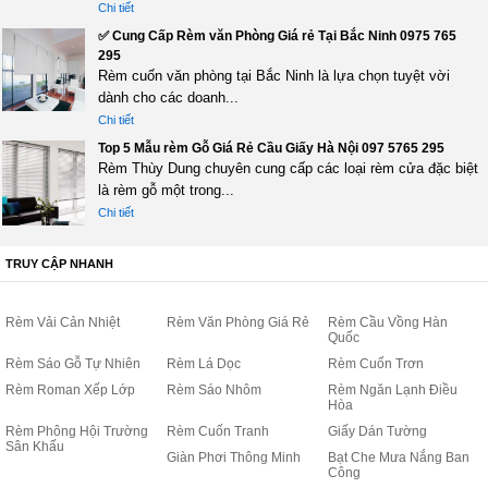
Chi tiết
✅ Cung Cấp Rèm văn Phòng Giá rẻ Tại Bắc Ninh 0975 765
295
Rèm cuốn văn phòng tại Bắc Ninh là lựa chọn tuyệt vời
dành cho các doanh...
Chi tiết
Top 5 Mẫu rèm Gỗ Giá Rẻ Cầu Giấy Hà Nội 097 5765 295
Rèm Thùy Dung chuyên cung cấp các loại rèm cửa đặc biệt
là rèm gỗ một trong...
Chi tiết
TRUY CẬP NHANH
Rèm Vải Cản Nhiệt
Rèm Văn Phòng Giá Rẻ
Rèm Cầu Vồng Hàn
Quốc
Rèm Sáo Gỗ Tự Nhiên
Rèm Lá Dọc
Rèm Cuốn Trơn
Rèm Roman Xếp Lớp
Rèm Sáo Nhôm
Rèm Ngăn Lạnh Điều
Hòa
Rèm Phông Hội Trường
Rèm Cuốn Tranh
Giấy Dán Tường
Sân Khấu
Giàn Phơi Thông Minh
Bạt Che Mưa Nắng Ban
Công