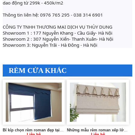
dao động từ 299k - 450k/m2
Thông tin liên hệ: 0976 765 295 - 038 314 6901
CÔNG TY TNHH THƯƠNG MẠI DỊCH VỤ THÙY DUNG 
Showroom 1 : 177 Nguyễn Khang - Cầu Giấy- Hà Nội
Showroom 2 : 307 Nguyễn Xiển- Thanh Xuân- Hà Nội
Showroom 3: Nguyễn Trãi - Hà Đông - Hà Nội
RÈM CỬA KHÁC
Bí kíp chọn rèm roman đẹp tại Thanh Trì Hà Nội 0975 765 295 RM08
Những mẫu rèm roman xếp lớp đẹp tại Đống Đa Hà Nội 0975765295 SK422
Liên hệ
Liên hệ