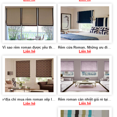
Vì sao rèm roman được yêu thích tại Hoàng Mai Hà Nội 0975765295 SK1421
Rèm cửa Roman. Những ưu điểm khi sử dụng rèm roman SK286
Liên hệ
Liên hệ
✅địa chỉ mua rèm roman xếp lớp tại Tây Hồ Hà Nội 0975 765 295 SK285
Rèm roman cản nhiệt giá rẻ tại Hà Nội 0975 765 295 SK002
Liên hệ
Liên hệ