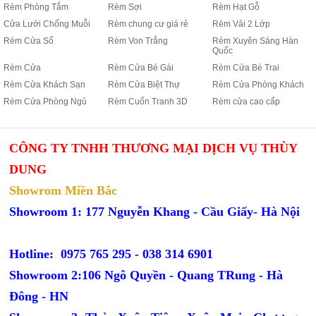
Rèm Phòng Tắm
Rèm Sợi
Rèm Hạt Gỗ
Cửa Lưới Chống Muỗi
Rèm chung cư giá rẻ
Rèm Vải 2 Lớp
Rèm Cửa Sổ
Rèm Von Trắng
Rèm Xuyên Sáng Hàn
Quốc
Rèm Cửa
Rèm Cửa Bé Gái
Rèm Cửa Bé Trai
Rèm Cửa Khách Sạn
Rèm Cửa Biệt Thự
Rèm Cửa Phòng Khách
Rèm Cửa Phòng Ngủ
Rèm Cuốn Tranh 3D
Rèm cửa cao cấp
CÔNG TY TNHH THƯƠNG MẠI DỊCH VỤ THÙY
DUNG
Showrom Miền Bắc
Showroom 1: 177 Nguyễn Khang - Cầu Giấy- Hà Nội
Hotline: 0975 765 295 -
038 314 6901
Showroom 2:106 Ngô Quyền - Quang TRung - Hà
Đông - HN