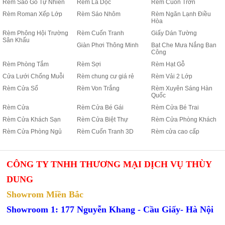
Rèm Sáo Gỗ Tự Nhiên
Rèm Lá Dọc
Rèm Cuốn Trơn
Rèm Roman Xếp Lớp
Rèm Sáo Nhôm
Rèm Ngăn Lạnh Điều
Hòa
Rèm Phông Hội Trường
Rèm Cuốn Tranh
Giấy Dán Tường
Sân Khấu
Giàn Phơi Thông Minh
Bạt Che Mưa Nắng Ban
Công
Rèm Phòng Tắm
Rèm Sợi
Rèm Hạt Gỗ
Cửa Lưới Chống Muỗi
Rèm chung cư giá rẻ
Rèm Vải 2 Lớp
Rèm Cửa Sổ
Rèm Von Trắng
Rèm Xuyên Sáng Hàn
Quốc
Rèm Cửa
Rèm Cửa Bé Gái
Rèm Cửa Bé Trai
Rèm Cửa Khách Sạn
Rèm Cửa Biệt Thự
Rèm Cửa Phòng Khách
Rèm Cửa Phòng Ngủ
Rèm Cuốn Tranh 3D
Rèm cửa cao cấp
CÔNG TY TNHH THƯƠNG MẠI DỊCH VỤ THÙY
DUNG
Showrom Miền Bắc
Showroom 1: 177 Nguyễn Khang - Cầu Giấy- Hà Nội