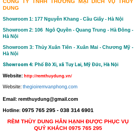
CÔNG TY TNHH THƯƠNG MẠI DICH VỤ THÙY
DUNG
Showroom 1: 177 Nguyễn Khang - Cầu Giấy - Hà Nội
Showroom 2: 106 Ngô Quyền - Quang Trung - Hà Đông -
Hà Nội
Showroom 3: Thủy Xuân Tiên - Xuân Mai - Chương Mỹ -
Hà Nội
Showroom 4:
Phố Bờ Xi, xã Tuy Lai, Mỹ Đức, Hà Nội
http://remthuydung.vn/
Website:
Website:
thegioiremvanphong.com
Email: remthuydung@gmail.com
0975 765 295 - 038 314 6901
Hotline
:
RÈM THÙY DUNG HÂN HẠNH ĐƯỢC PHỤC VỤ
QUÝ KHÁCH 0975 765 295