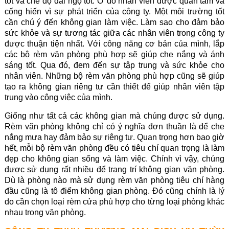
tốt và chế độ đãi ngộ tốt. Ở đó nhân viên được quan tâm và
cống hiến vì sự phát triển của công ty. Một môi trường tốt
cần chú ý đến không gian làm việc. Làm sao cho đảm bảo
sức khỏe và sự tương tác giữa các nhân viên trong công ty
được thuận tiện nhất. Với công năng cơ bản của mình, lắp
các bộ rèm văn phòng phù hợp sẽ giúp che nắng và ánh
sáng tốt. Qua đó, đem đến sự tập trung và sức khỏe cho
nhân viên. Những bộ rèm văn phòng phù hợp cũng sẽ giúp
tạo ra không gian riêng tư cần thiết để giúp nhân viên tập
trung vào công việc của mình.
Giống như tất cả các không gian mà chúng được sử dụng.
Rèm văn phòng không chỉ có ý nghĩa đơn thuần là để che
nắng mưa hay đảm bảo sự riêng tư. Quan trọng hơn bao giờ
hết, mỗi bộ rèm văn phòng đều có tiêu chí quan trọng là làm
đẹp cho không gian sống và làm việc. Chính vì vậy, chúng
được sử dụng rất nhiều để trang trí không gian văn phòng.
Dù là phòng nào mà sử dụng rèm văn phòng tiêu chí hàng
đầu cũng là tô điểm không gian phòng. Đó cũng chính là lý
do cần chọn loại rèm cửa phù hợp cho từng loại phòng khác
nhau trong văn phòng.