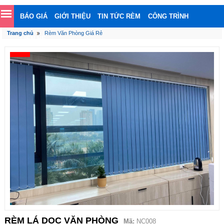
BÁO GIÁ
GIỚI THIỆU
TIN TỨC RÈM
CÔNG TRÌNH
Trang chủ
Rèm Văn Phòng Giá Rẻ
LIÊN HỆ
RÈM LÁ DỌC VĂN PHÒNG
Mã:
NC008