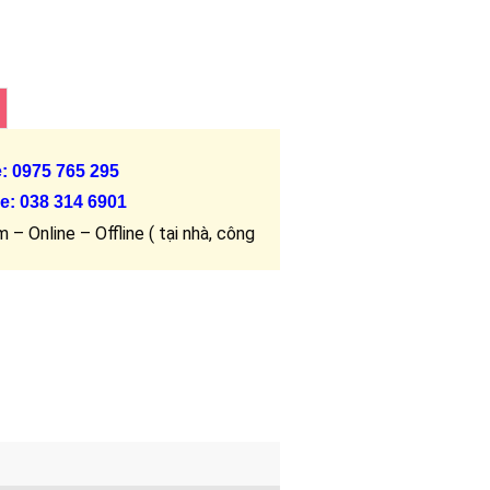
e: 0975 765 295
e:
038 314 6901
 – Online – Offline ( tại nhà, công