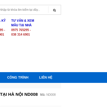
& KỸ
TƯ VẤN & XEM
MẪU TẠI NHÀ
95 -
0975 765295 -
901
038 314 6901
CÔNG TRÌNH
LIÊN HỆ
ẠI HÀ NỘI ND008
Mã:
ND008