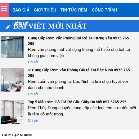
BÁO GIÁ
GIỚI THIỆU
TIN TỨC RÈM
CÔNG TRÌNH
LIÊN HỆ
BÀI VIẾT MỚI NHẤT
Cung Cấp Rèm Văn Phòng Giá Rẻ Tại Hưng Yên 0975 765
295
Rèm văn phòng một vật dụng không thể thiếu cho bất cứ
không gian làm việc...
Chi tiết
✅ Cung Cấp Rèm văn Phòng Giá rẻ Tại Bắc Ninh 0975 765
295
Rèm cuốn văn phòng tại Bắc Ninh là lựa chọn tuyệt vời
dành cho các doanh...
Chi tiết
Top 5 Mẫu rèm Gỗ Giá Rẻ Cầu Giấy Hà Nội 097 5765 295
Rèm Thùy Dung chuyên cung cấp các loại rèm cửa đặc biệt
là rèm gỗ một trong...
Chi tiết
TRUY CẬP NHANH