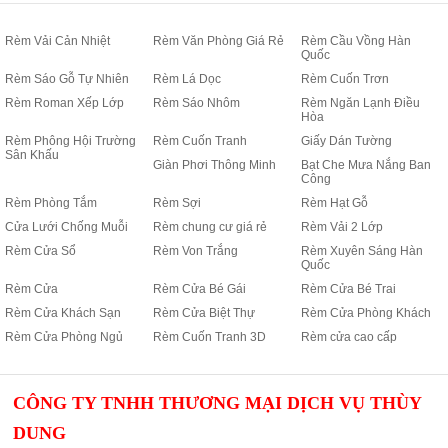
Rèm Vải Cản Nhiệt
Rèm Văn Phòng Giá Rẻ
Rèm Cầu Vồng Hàn
Quốc
Rèm Sáo Gỗ Tự Nhiên
Rèm Lá Dọc
Rèm Cuốn Trơn
Rèm Roman Xếp Lớp
Rèm Sáo Nhôm
Rèm Ngăn Lạnh Điều
Hòa
Rèm Phông Hội Trường
Rèm Cuốn Tranh
Giấy Dán Tường
Sân Khấu
Giàn Phơi Thông Minh
Bạt Che Mưa Nắng Ban
Công
Rèm Phòng Tắm
Rèm Sợi
Rèm Hạt Gỗ
Cửa Lưới Chống Muỗi
Rèm chung cư giá rẻ
Rèm Vải 2 Lớp
Rèm Cửa Sổ
Rèm Von Trắng
Rèm Xuyên Sáng Hàn
Quốc
Rèm Cửa
Rèm Cửa Bé Gái
Rèm Cửa Bé Trai
Rèm Cửa Khách Sạn
Rèm Cửa Biệt Thự
Rèm Cửa Phòng Khách
Rèm Cửa Phòng Ngủ
Rèm Cuốn Tranh 3D
Rèm cửa cao cấp
CÔNG TY TNHH THƯƠNG MẠI DỊCH VỤ THÙY
DUNG