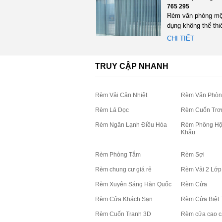
765 295
Rèm văn phòng mộ
dụng không thể thi
bất cứ không gian
CHI TIẾT
việc...
TRUY CẬP NHANH
Rèm Vải Cản Nhiệt
Rèm Văn Phòn
Rèm Lá Dọc
Rèm Cuốn Trơ
Rèm Ngăn Lạnh Điều Hòa
Rèm Phông Hộ
Khấu
Rèm Phòng Tắm
Rèm Sợi
Rèm chung cư giá rẻ
Rèm Vải 2 Lớp
Rèm Xuyên Sáng Hàn Quốc
Rèm Cửa
Rèm Cửa Khách Sạn
Rèm Cửa Biệt 
Rèm Cuốn Tranh 3D
Rèm cửa cao c