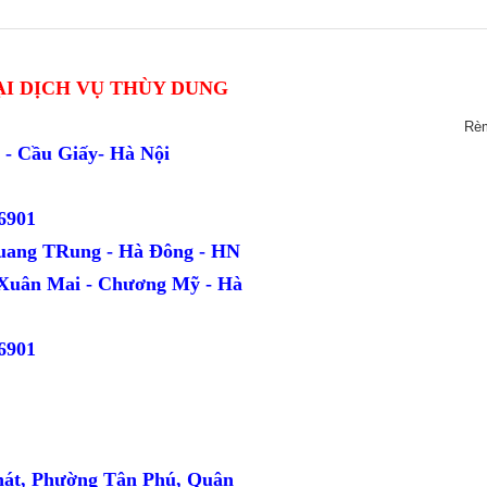
I DỊCH VỤ THÙY DUNG
Rè
ang - Cầu Giấy- Hà Nội
6901
uang TRung - Hà Đông - HN
 Xuân Mai - Chương Mỹ - Hà
6901
hát, Phường Tân Phú, Quận