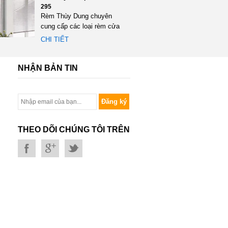
295
Rèm Thùy Dung chuyên
cung cấp các loại rèm cửa
đặc biệt là rèm gỗ một
CHI TIẾT
trong...
NHẬN BẢN TIN
Đăng ký
THEO DÕI CHÚNG TÔI TRÊN