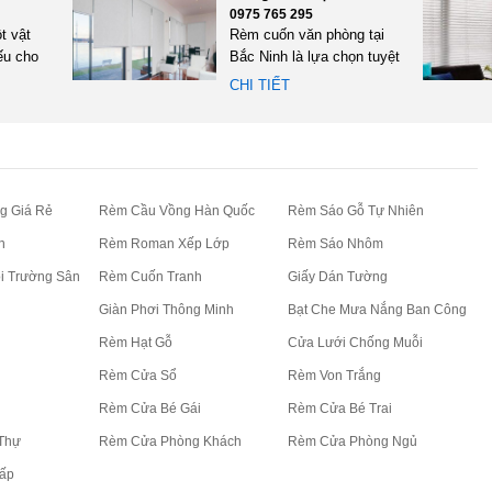
0975 765 295
t vật
Rèm cuốn văn phòng tại
ếu cho
Bắc Ninh là lựa chọn tuyệt
 làm
vời dành cho các doanh...
CHI TIẾT
g Giá Rẻ
Rèm Cầu Vồng Hàn Quốc
Rèm Sáo Gỗ Tự Nhiên
n
Rèm Roman Xếp Lớp
Rèm Sáo Nhôm
i Trường Sân
Rèm Cuốn Tranh
Giấy Dán Tường
Giàn Phơi Thông Minh
Bạt Che Mưa Nắng Ban Công
Rèm Hạt Gỗ
Cửa Lưới Chống Muỗi
Rèm Cửa Sổ
Rèm Von Trắng
Rèm Cửa Bé Gái
Rèm Cửa Bé Trai
Thự
Rèm Cửa Phòng Khách
Rèm Cửa Phòng Ngủ
ấp