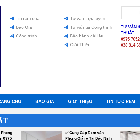
Tin rèm cửa
Tư vấn trực tuyến
Báo Giá
Tư vấn tại Công trình
TƯ VẤN 
THUẬT
Công trình
Bảo hành dài lâu
0975 7652
Giới Thiệu
038 314 6
RANG CHỦ
BÁO GIÁ
GIỚI THIỆU
TIN TỨC RÈM
ẤT
 Phòng
✅ Cung Cấp Rèm văn
ên 0975
Phòng Giá rẻ Tại Bắc Ninh