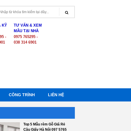
& KỸ
TƯ VẤN & XEM
MẪU TẠI NHÀ
95 -
0975 765295 -
901
038 314 6901
CÔNG TRÌNH
LIÊN HỆ
Top 5 Mẫu rèm Gỗ Giá Rẻ
Cầu Giấy Hà Nội 097 5765