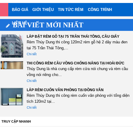
BÁO GIÁ
GIỚI THIỆU
TIN TỨC RÈM
CÔNG TRÌNH
LIÊN HỆ
BÀI VIẾT MỚI NHẤT
LẮP ĐẶT RÈM GỖ TẠI 75 TRẦN THÁI TÔNG, CẦU GIẤY
Rèm Thùy Dung thi công 120m2 rèm gỗ hệ 2 dây màu đen
tại 75 Trần Thái Tông,...
Chi tiết
THI CÔNG RÈM CẦU VỒNG CHỐNG NẮNG TẠI HOÀI ĐỨC
Thùy Dung là nhà cung cấp rèm cửa nói chung và rèm cầu
vồng nói riêng cho...
Chi tiết
LẮP RÈM CUỐN VĂN PHÒNG TẠI ĐỒNG VĂN
Rèm Thùy Dung thi công rèm cuốn văn phòng với tổng diện
tích 120m2 tại...
Chi tiết
TRUY CẬP NHANH