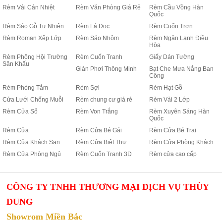
Rèm Vải Cản Nhiệt
Rèm Văn Phòng Giá Rẻ
Rèm Cầu Vồng Hàn
Quốc
Rèm Sáo Gỗ Tự Nhiên
Rèm Lá Dọc
Rèm Cuốn Trơn
Rèm Roman Xếp Lớp
Rèm Sáo Nhôm
Rèm Ngăn Lạnh Điều
Hòa
Rèm Phông Hội Trường
Rèm Cuốn Tranh
Giấy Dán Tường
Sân Khấu
Giàn Phơi Thông Minh
Bạt Che Mưa Nắng Ban
Công
Rèm Phòng Tắm
Rèm Sợi
Rèm Hạt Gỗ
Cửa Lưới Chống Muỗi
Rèm chung cư giá rẻ
Rèm Vải 2 Lớp
Rèm Cửa Sổ
Rèm Von Trắng
Rèm Xuyên Sáng Hàn
Quốc
Rèm Cửa
Rèm Cửa Bé Gái
Rèm Cửa Bé Trai
Rèm Cửa Khách Sạn
Rèm Cửa Biệt Thự
Rèm Cửa Phòng Khách
Rèm Cửa Phòng Ngủ
Rèm Cuốn Tranh 3D
Rèm cửa cao cấp
CÔNG TY TNHH THƯƠNG MẠI DỊCH VỤ THÙY
DUNG
Showrom Miền Bắc