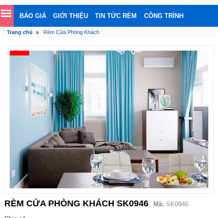
BÁO GIÁ
GIỚI THIỆU
TIN TỨC RÈM
CÔNG TRÌNH
Trang chủ
Rèm Cửa Phòng Khách
LIÊN HỆ
RÈM CỬA PHÒNG KHÁCH SK0946
Mã:
SK0946