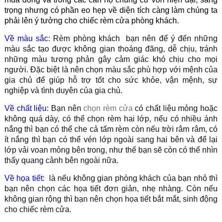
trọng nhưng có phần eo hẹp về diện tích càng làm chúng ta
phải lên ý tưởng cho chiếc
rèm cửa phòng khách.
Về màu sắc
: Rèm phòng khách
bạn nên để ý đến những
màu sắc tạo được không gian thoáng đãng, dễ chịu, tránh
những màu tương phản gây cảm giác khó chịu cho mọi
người. Đặc biệt là nên chọn màu sắc phù hợp với mệnh của
gia chủ để giúp hỗ trợ tốt cho sức khỏe, vận mệnh, sự
nghiệp và tình duyên của gia chủ.
Về chất liệu
: Bạn nên
chọn rèm cửa
có chất liệu mỏng hoặc
không quá dày, có thể chọn rèm hai lớp, nếu có nhiều ánh
nắng thì bạn có thể che cả tấm rèm còn nếu trời râm râm, có
ít nắng thì bạn có thể vén lớp ngoài sang hai bên và để lại
lớp vải voan mỏng bên trong, như thế bạn sẽ còn có thể nhìn
thấy quang cảnh bên ngoài nữa.
Về họa tiết
: là nếu không gian phòng khách của bạn nhỏ thì
bạn nên chọn các họa tiết đơn giản, nhẹ nhàng. Còn nếu
không gian rộng thì bạn nên chọn họa tiết bắt mắt, sinh động
cho chiếc rèm cửa.