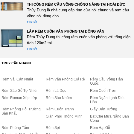
THI CÔNG RÈM CẦU VỒNG CHỐNG NẮNG TẠI HOÀI ĐỨC
Thùy Dung là nhà cung cấp rèm cửa nói chung và rèm cầu
vồng nói riêng cho...
Chi tiết
LẮP RÈM CUỐN VĂN PHÒNG TẠI ĐỒNG VĂN
Rèm Thùy Dung thi công rèm cuốn văn phòng với tổng diện
tích 120m2 tại...
Chi tiết
TRUY CẬP NHANH
Rèm Vải Cản Nhiệt
Rèm Văn Phòng Giá Rẻ
Rèm Cầu Vồng Hàn
Quốc
Rèm Sáo Gỗ Tự Nhiên
Rèm Lá Dọc
Rèm Cuốn Trơn
Rèm Roman Xếp Lớp
Rèm Sáo Nhôm
Rèm Ngăn Lạnh Điều
Hòa
Rèm Phông Hội Trường
Rèm Cuốn Tranh
Giấy Dán Tường
Sân Khấu
Giàn Phơi Thông Minh
Bạt Che Mưa Nắng Ban
Công
Rèm Phòng Tắm
Rèm Sợi
Rèm Hạt Gỗ