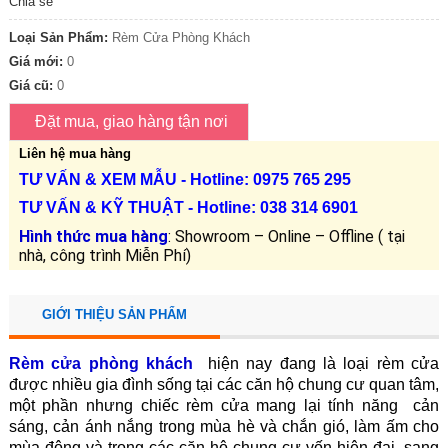
Chia sẻ
Loại Sản Phẩm:
Rèm Cửa Phòng Khách
Giá mới:
0
Giá cũ:
0
Liên hệ mua hàng
TƯ VẤN &
XEM MẪU
- Hotline: 0975 765 295
TƯ VẤN &
KỸ THUẬT
- Hotline:
038 314 6901
Hình thức mua hàng
: Showroom – Online – Offline ( tại
nhà, công trình Miễn Phí)
GIỚI THIỆU SẢN PHẨM
Rèm cửa phòng khách
hiện nay đang là loại rèm cửa
được nhiều gia đình sống tại các căn hộ chung cư quan tâm,
một phần nhưng chiếc rèm cửa mang lại tính năng
cản
sáng, cản ánh nắng
trong mùa hè và chắn gió, làm ấm cho
mùa đông và trong các căn hộ chung cư vốn hiện đại, sang