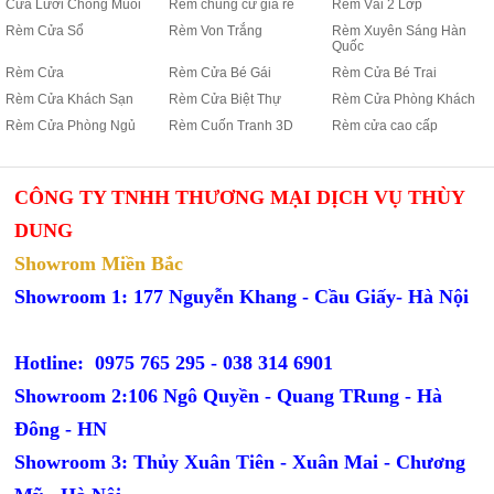
Cửa Lưới Chống Muỗi
Rèm chung cư giá rẻ
Rèm Vải 2 Lớp
Rèm Cửa Sổ
Rèm Von Trắng
Rèm Xuyên Sáng Hàn
Quốc
Rèm Cửa
Rèm Cửa Bé Gái
Rèm Cửa Bé Trai
Rèm Cửa Khách Sạn
Rèm Cửa Biệt Thự
Rèm Cửa Phòng Khách
Rèm Cửa Phòng Ngủ
Rèm Cuốn Tranh 3D
Rèm cửa cao cấp
CÔNG TY TNHH THƯƠNG MẠI DỊCH VỤ THÙY
DUNG
Showrom Miền Bắc
Showroom 1: 177 Nguyễn Khang - Cầu Giấy- Hà Nội
Hotline: 0975 765 295 -
038 314 6901
Showroom 2:106 Ngô Quyền - Quang TRung - Hà
Đông - HN
Showroom 3: Thủy Xuân Tiên - Xuân Mai - Chương