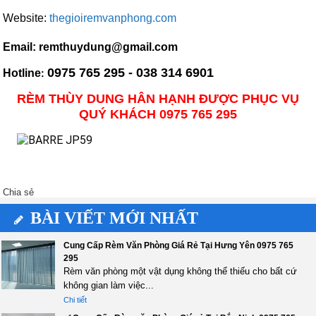
Website:
thegioiremvanphong.com
Email: remthuydung@gmail.com
0975 765 295 - 038 314 6901
Hotline
:
RÈM THÙY DUNG HÂN HẠNH ĐƯỢC PHỤC VỤ
QUÝ KHÁCH 0975 765 295
Chia sẻ
BÀI VIẾT MỚI NHẤT
Cung Cấp Rèm Văn Phòng Giá Rẻ Tại Hưng Yên 0975 765
295
Rèm văn phòng một vật dụng không thể thiếu cho bất cứ
không gian làm việc...
Chi tiết