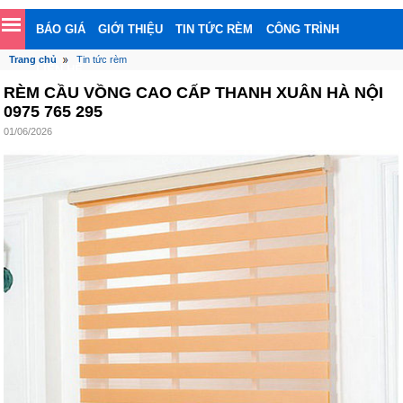
BÁO GIÁ
GIỚI THIỆU
TIN TỨC RÈM
CÔNG TRÌNH
Trang chủ
Tin tức rèm
LIÊN HỆ
RÈM CẦU VỒNG CAO CẤP THANH XUÂN HÀ NỘI
0975 765 295
01/06/2026