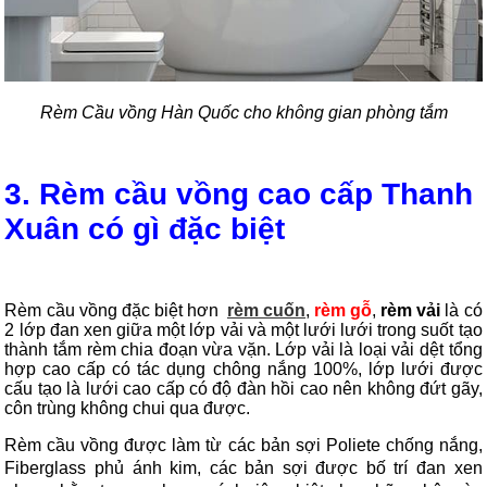
Rèm Cầu vồng Hàn Quốc cho không gian phòng tắm
3. Rèm cầu vồng cao cấp Thanh
Xuân có gì đặc biệt
Rèm cầu vồng đặc biệt hơn
rèm cuốn
,
rèm gỗ
,
rèm vải
là có
2 lớp đan xen giữa một lớp vải và một lưới lưới trong suốt tạo
thành tắm rèm chia đoạn vừa vặn. Lớp vải là loại vải dệt tổng
hợp cao cấp có tác dụng chông nắng 100%, lớp lưới được
cấu tạo là lưới cao cấp có độ đàn hồi cao nên không đứt gãy,
côn trùng không chui qua được.
Rèm cầu vồng được làm từ các bản sợi Poliete chống nắng,
Fiberglass phủ ánh kim, các bản sợi được bố trí đan xen