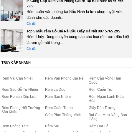
✅ Cung Cấp Rèm văn Phòng Giá rẻ Tại Bắc Ninh 0975 765
295
Rèm cuốn văn phòng tại Bắc Ninh là lựa chọn tuyệt vời
dành cho các doanh...
Chi tiết
Top 5 Mẫu rèm Gỗ Giá Rẻ Cầu Giấy Hà Nội 097 5765 295
Rèm Thùy Dung chuyên cung cấp các loại rèm cửa đặc biệt
là rèm gỗ một trong...
Chi tiết
TRUY CẬP NHANH
Rèm Vải Cản Nhiệt
Rèm Văn Phòng Giá Rẻ
Rèm Cầu Vồng Hàn
Quốc
Rèm Sáo Gỗ Tự Nhiên
Rèm Lá Dọc
Rèm Cuốn Trơn
Rèm Roman Xếp Lớp
Rèm Sáo Nhôm
Rèm Ngăn Lạnh Điều
Hòa
Rèm Phông Hội Trường
Rèm Cuốn Tranh
Giấy Dán Tường
Sân Khấu
Giàn Phơi Thông Minh
Bạt Che Mưa Nắng Ban
Công
Rèm Phòng Tắm
Rèm Sợi
Rèm Hạt Gỗ