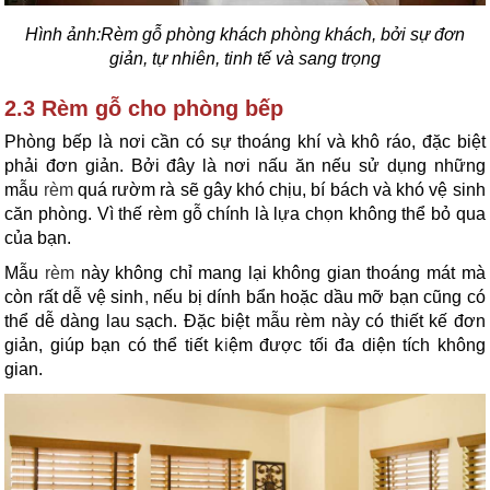
Hình ảnh:Rèm gỗ phòng khách
phòng khách, bởi sự đơn
giản, tự nhiên, tinh tế và sang trọng
2.3 Rèm gỗ cho phòng bếp
Phòng bếp là nơi cần có sự thoáng khí và khô ráo, đặc biệt
phải đơn giản. Bởi đây là nơi nấu ăn nếu sử dụng những
mẫu
rèm
quá rườm rà sẽ gây khó chịu, bí bách và khó vệ sinh
căn phòng. Vì thế rèm gỗ chính là lựa chọn không thể bỏ qua
của bạn.
Mẫu
rèm
này không chỉ mang lại không gian thoáng mát mà
còn rất dễ vệ sinh
,
nếu bị dính bẩn hoặc dầu mỡ bạn cũng có
thể dễ dàng lau sạch. Đặc biệt mẫu rèm này có thiết kế đơn
giản, giúp bạn có thể tiết k
i
ệm được tối đa diện tích không
gian.