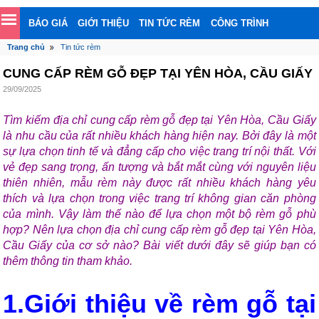
BÁO GIÁ
GIỚI THIỆU
TIN TỨC RÈM
CÔNG TRÌNH
Trang chủ
Tin tức rèm
LIÊN HỆ
CUNG CẤP RÈM GỖ ĐẸP TẠI YÊN HÒA, CẦU GIẤY
29/09/2025
Tìm kiếm địa chỉ cung cấp rèm gỗ đẹp tại Yên Hòa, Cầu Giấy
là nhu cầu của rất nhiều khách hàng hiện nay. Bởi đây là một
sự lựa chọn tinh tế và đẳng cấp cho việc trang trí nội thất. Với
vẻ đẹp sang trọng, ấn tượng và bắt mắt cùng với nguyên liệu
thiên nhiên, mẫu rèm này được rất nhiều khách hàng yêu
thích và lựa chọn trong việc trang trí không gian căn phòng
của mình. Vậy làm thế nào để lựa chọn một bộ rèm gỗ phù
hợp? Nên lựa chọn địa chỉ cung cấp rèm gỗ đẹp tại Yên Hòa,
Cầu Giấy của cơ sở nào? Bài viết dưới đây sẽ giúp bạn có
thêm thông tin tham khảo.
1.Giới thiệu về rèm gỗ tại