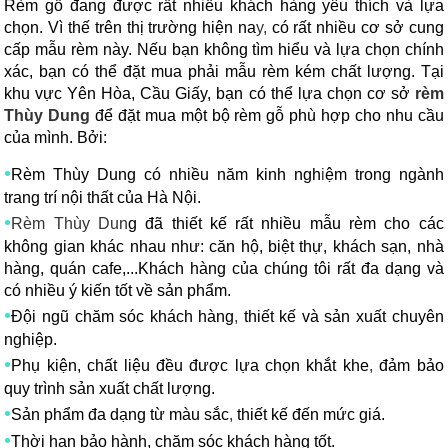
Rèm gỗ đang được rất nhiều khách hàng yêu thích và lựa
chọn. Vì thế trên thị trường hiện na
y,
có rất nhiều cơ sở cung
cấp mẫu rèm này. Nếu bạn không tìm hiểu và lựa chọn chính
xác, bạn có thể đặt mua phải mẫu rèm kém chất lượng. Tại
khu vực Yên Hòa, Cầu Giấy, bạn có thể lựa chọn cơ sở
rèm
Thùy Dung
để đặt mua một bộ rèm gỗ phù hợp cho nhu cầu
của mình. Bởi:
•
Rèm Thùy Dung có nhiều năm kinh ngh
i
ệm trong ngành
trang trí nội thất của Hà Nội.
•
Rèm Thùy Dun
g đã thiết kế rất nhiều mẫu rèm cho các
không gian khác nhau như: căn hộ, biệt thự, khách sạn, nhà
hàng, quán cafe,...Khách hàng của chúng tôi rất đa dạng và
có nhiều ý kiến tốt về sản phẩm.
•
Đội ngũ chăm sóc khách hàng
,
thiết kế và sản xuất chuyên
nghiệp.
•
Phụ kiện, chất liệu đều được lựa chọn khắt khe
,
đảm bảo
quy trình sản xuất chất lượng.
•
Sản phẩm đa dạng từ màu sắc
,
thiết kế đến mức giá.
•
Thời hạn bảo hành, chăm sóc khách hàng tốt.