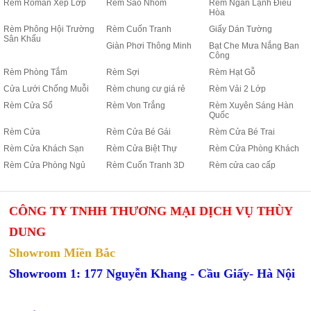
Rèm Roman Xếp Lớp
Rèm Sáo Nhôm
Rèm Ngăn Lạnh Điều
Hòa
Rèm Phông Hội Trường
Rèm Cuốn Tranh
Giấy Dán Tường
Sân Khấu
Giàn Phơi Thông Minh
Bạt Che Mưa Nắng Ban
Công
Rèm Phòng Tắm
Rèm Sợi
Rèm Hạt Gỗ
Cửa Lưới Chống Muỗi
Rèm chung cư giá rẻ
Rèm Vải 2 Lớp
Rèm Cửa Sổ
Rèm Von Trắng
Rèm Xuyên Sáng Hàn
Quốc
Rèm Cửa
Rèm Cửa Bé Gái
Rèm Cửa Bé Trai
Rèm Cửa Khách Sạn
Rèm Cửa Biệt Thự
Rèm Cửa Phòng Khách
Rèm Cửa Phòng Ngủ
Rèm Cuốn Tranh 3D
Rèm cửa cao cấp
CÔNG TY TNHH THƯƠNG MẠI DỊCH VỤ THÙY
DUNG
Showrom Miền Bắc
Showroom 1: 177 Nguyễn Khang - Cầu Giấy- Hà Nội