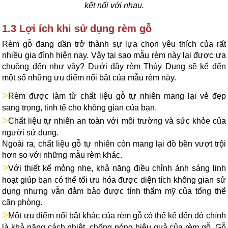
kết nối với nhau.
1.3 Lợi ích khi sử dụng rèm gỗ
Rèm gỗ đang dần trở thành sự lựa chọn yêu thích của rất
nhiều gia đình hiện nay. Vậy tại sao mẫu rèm này lại được ưa
chuộng đến như vậy? Dưới đây rèm Thùy Dung sẽ kể đến
một số những ưu điểm nổi bật của mẫu rèm này.
>
Rèm được làm từ chất liệu gỗ tự nhiên mang lại vẻ đẹp
sang trọng, tinh tế cho không gian của bạn.
>
Chất liệu tự nhiên an toàn với môi trường và sức khỏe của
người sử dụng.
Ngoài ra
,
chất liệu gỗ tự nhiên còn mang lại đồ bền vượt trội
hơn so với những mẫu rèm khác.
>
Với thiết kế mỏng nhẹ, khả năng đ
i
ều chỉnh ánh sáng linh
hoạt giúp bạn có thể tối ưu hóa được diện tích không gian sử
dụng nhưng vẫn đảm bảo được tính thẩm mỹ của tổng thể
căn phòng.
>
Một ưu điểm nổi bật khác của rèm gỗ có thể kể đến đó chính
là khả năng cách nhiệt
,
chống nóng hiệu quả của rèm gỗ. Gỗ