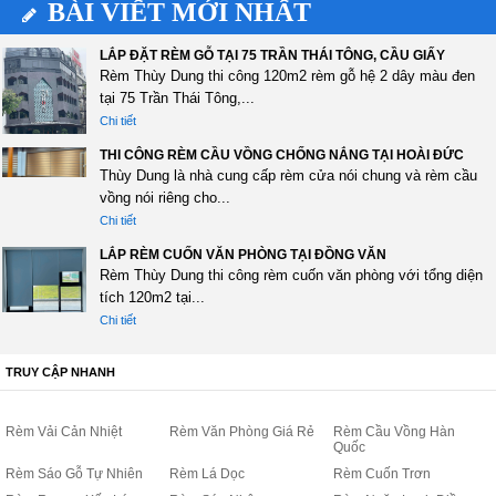
BÀI VIẾT MỚI NHẤT
LẮP ĐẶT RÈM GỖ TẠI 75 TRẦN THÁI TÔNG, CẦU GIẤY
Rèm Thùy Dung thi công 120m2 rèm gỗ hệ 2 dây màu đen
tại 75 Trần Thái Tông,...
Chi tiết
THI CÔNG RÈM CẦU VỒNG CHỐNG NẮNG TẠI HOÀI ĐỨC
Thùy Dung là nhà cung cấp rèm cửa nói chung và rèm cầu
vồng nói riêng cho...
Chi tiết
LẮP RÈM CUỐN VĂN PHÒNG TẠI ĐỒNG VĂN
Rèm Thùy Dung thi công rèm cuốn văn phòng với tổng diện
tích 120m2 tại...
Chi tiết
TRUY CẬP NHANH
Rèm Vải Cản Nhiệt
Rèm Văn Phòng Giá Rẻ
Rèm Cầu Vồng Hàn
Quốc
Rèm Sáo Gỗ Tự Nhiên
Rèm Lá Dọc
Rèm Cuốn Trơn