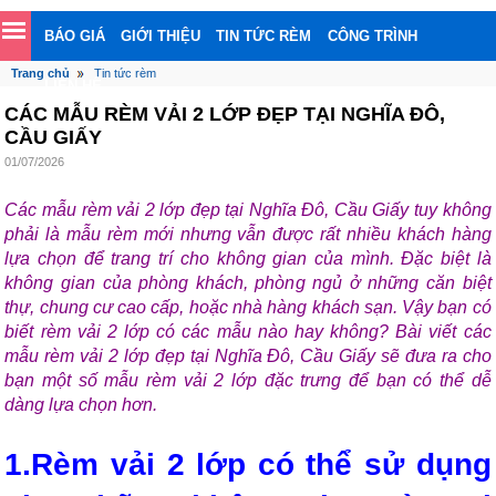
BÁO GIÁ
GIỚI THIỆU
TIN TỨC RÈM
CÔNG TRÌNH
Trang chủ
Tin tức rèm
LIÊN HỆ
CÁC MẪU RÈM VẢI 2 LỚP ĐẸP TẠI NGHĨA ĐÔ,
CẦU GIẤY
01/07/2026
Các mẫu rèm vải 2 lớp đẹp tại Nghĩa Đô, Cầu Giấy tuy không 
phải là mẫu rèm mới nhưng vẫn được rất nhiều khách hàng 
lựa chọn để trang trí cho không gian của mình. Đặc biệt là 
không gian của phòng khách, phòng ngủ ở những căn biệt 
thự, chung cư cao cấp, hoặc nhà hàng khách sạn. Vậy bạn có 
biết rèm vải 2 lớp có các mẫu nào hay không? Bài viết các 
mẫu rèm vải 2 lớp đẹp tại Nghĩa 
Đô
, Cầu Giấy sẽ đưa ra cho 
bạn một số mẫu rèm vải 2 lớp đặc trưng để bạn có thể dễ 
dàng lựa chọn hơn.
1.Rèm vải 2 lớp có thể sử dụng 