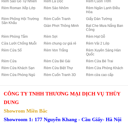
Rèm Sáo Gỗ Tự Nhiên
Rèm Lá Dọc
Rèm Cuốn Trơn
Rèm Roman Xếp Lớp
Rèm Sáo Nhôm
Rèm Ngăn Lạnh Điều
Hòa
Rèm Phông Hội Trường
Rèm Cuốn Tranh
Giấy Dán Tường
Sân Khấu
Giàn Phơi Thông Minh
Bạt Che Mưa Nắng Ban
Công
Rèm Phòng Tắm
Rèm Sợi
Rèm Hạt Gỗ
Cửa Lưới Chống Muỗi
Rèm chung cư giá rẻ
Rèm Vải 2 Lớp
Rèm Cửa Sổ
Rèm Von Trắng
Rèm Xuyên Sáng Hàn
Quốc
Rèm Cửa
Rèm Cửa Bé Gái
Rèm Cửa Bé Trai
Rèm Cửa Khách Sạn
Rèm Cửa Biệt Thự
Rèm Cửa Phòng Khách
Rèm Cửa Phòng Ngủ
Rèm Cuốn Tranh 3D
Rèm cửa cao cấp
CÔNG TY TNHH THƯƠNG MẠI DỊCH VỤ THÙY
DUNG
Showrom Miền Bắc
Showroom 1: 177 Nguyễn Khang - Cầu Giấy- Hà Nội