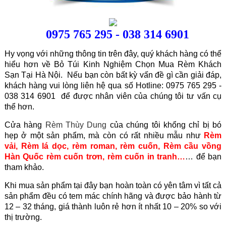
0975 765 295 - 038 314 6901
Hy vọng với những thông tin trên đây, quý khách hàng có thể
hiểu hơn về Bỏ Túi Kinh Nghiệm Chọn Mua Rèm Khách
Sạn Tại Hà Nội. Nếu bạn còn bất kỳ vấn đề gì cần giải đáp,
khách hàng vui lòng liên hệ qua số Hotline: 0975 765 295 -
038 314 6901 để được nhân viên của chúng tôi tư vấn cụ
thể hơn.
Cửa hàng
Rèm Thùy Dung
của chúng tôi khổng chỉ bị bó
hẹp ở một sản phẩm, mà còn có rất nhiều mẫu như
Rèm
vải
,
Rèm lá dọc
,
rèm roman
,
rèm cuốn
,
Rèm cầu vồng
Hàn Quốc
rèm cuốn trơn
,
rèm cuốn in tranh
…
… để bạn
tham khảo.
Khi mua sản phẩm tại đây bạn hoàn toàn có yên tâm vì tất cả
sản phẩm đều có tem mác chính hãng và được bảo hành từ
12 – 32 tháng, giá thành luôn rẻ hơn ít nhất 10 – 20% so với
thị trường.