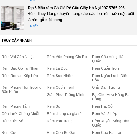
Chi tiết
Top 5 Mẫu rèm Gỗ Giá Rẻ Cầu Giấy Hà Nội 097 5765 295
Rèm Thùy Dung chuyên cung cấp các loại rèm cửa đặc biệt
là rèm gỗ một trong...
Chi tiết
TRUY CẬP NHANH
Rèm Vải Cản Nhiệt
Rèm Văn Phòng Giá Rẻ
Rèm Cầu Vồng Hàn
Quốc
Rèm Sáo Gỗ Tự Nhiên
Rèm Lá Dọc
Rèm Cuốn Trơn
Rèm Roman Xếp Lớp
Rèm Sáo Nhôm
Rèm Ngăn Lạnh Điều
Hòa
Rèm Phông Hội Trường
Rèm Cuốn Tranh
Giấy Dán Tường
Sân Khấu
Giàn Phơi Thông Minh
Bạt Che Mưa Nắng Ban
Công
Rèm Phòng Tắm
Rèm Sợi
Rèm Hạt Gỗ
Cửa Lưới Chống Muỗi
Rèm chung cư giá rẻ
Rèm Vải 2 Lớp
Rèm Cửa Sổ
Rèm Von Trắng
Rèm Xuyên Sáng Hàn
Quốc
Rèm Cửa
Rèm Cửa Bé Gái
Rèm Cửa Bé Trai