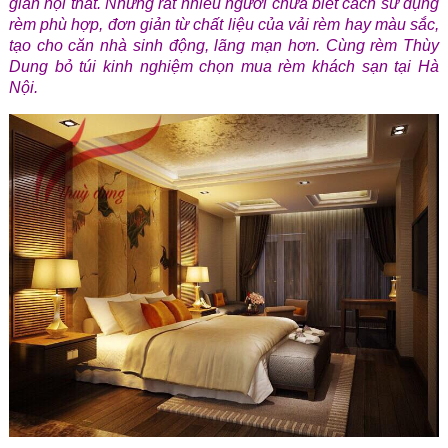
gian nội thất. Nhưng rất nhiều người chưa biết cách sử dụng
rèm phù hợp, đơn giản từ chất liệu của vải rèm hay màu sắc,
tạo cho căn nhà sinh động, lãng mạn hơn. Cùng rèm Thùy
Dung bỏ túi kinh nghiệm chọn mua rèm khách sạn tại Hà
Nội.