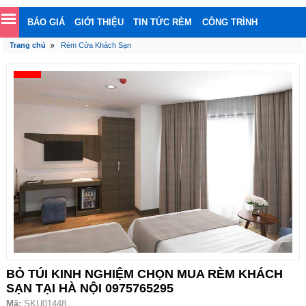
BÁO GIÁ
GIỚI THIỆU
TIN TỨC RÈM
CÔNG TRÌNH
Trang chủ
Rèm Cửa Khách Sạn
LIÊN HỆ
BỎ TÚI KINH NGHIỆM CHỌN MUA RÈM KHÁCH
SẠN TẠI HÀ NỘI 0975765295
Mã:
SKU01448