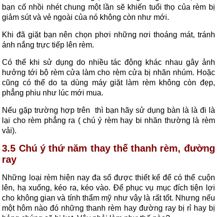
bạn cố nhồi nhét chung một lần sẽ khiến tuổi thọ của rèm bị
giảm sút và vẻ ngoài của nó không còn như mới.
Khi đã giặt bạn nên chọn phơi những nơi thoáng mát, tránh
ánh nắng trực tiếp lên rèm.
Có thể khi sử dụng do nhiều tác động khác nhau gây ảnh
hưởng tới bộ rèm cửa làm cho rèm cửa bị nhăn nhúm. Hoặc
cũng có thể do ta dùng máy giặt làm rèm không còn đẹp,
phẳng phiu như lúc mới mua.
Nếu gặp trường hợp trên thì bạn hãy sử dụng bàn là là đi là
lại cho rèm phẳng ra ( chú ý rèm hay bi nhăn thường là rèm
vải).
3.5 Chú ý thứ năm thay thế thanh rèm, đường
ray
Những loại rèm hiện nay đa số được thiết kế để có thể cuộn
lên, hạ xuống, kéo ra, kéo vào. Để phục vụ mục đích tiện lợi
cho không gian và tính thẩm mỹ như vậy là rất tốt. Nhưng nếu
một hôm nào đó những thanh rèm hay đường ray bị rỉ hay bị