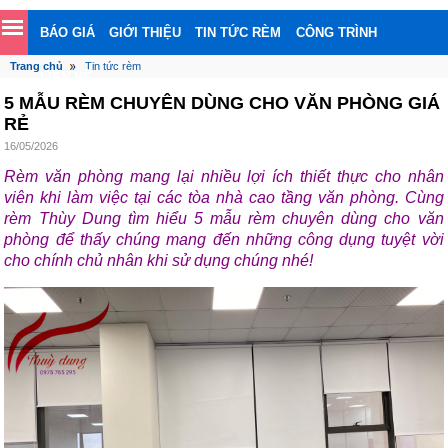
BÁO GIÁ
GIỚI THIỆU
TIN TỨC RÈM
CÔNG TRÌNH
Trang chủ
Tin tức rèm
LIÊN HỆ
5 MẪU RÈM CHUYÊN DÙNG CHO VĂN PHÒNG GIÁ
RẺ
16/05/2026
Rèm văn phòng mang lại nhiều lợi ích thiết thực cho nhân
viên khi làm việc tại các tòa nhà cao tầng văn phòng. Cùng
rèm Thùy Dung tìm hiểu 5 mẫu rèm chuyên dùng cho văn
phòng để thấy chúng mang đến những công dụng tuyệt vời
cho chính chủ nhân khi sử dụng chúng nhé!