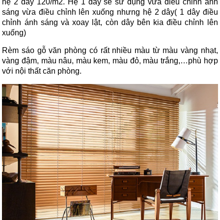
hệ 2 dây 120/m2. Hệ 1 dây sẽ sử dụng vừa điều chỉnh ánh
sáng vừa điều chỉnh lên xuống nhưng hệ 2 dây( 1 dây điều
chỉnh ánh sáng và xoay lật, còn dây bên kia điều chỉnh lên
xuống)
Rèm sáo gỗ văn phòng có rất nhiều màu từ màu vàng nhạt,
vàng đậm, màu nâu, màu kem, màu đỏ, màu trắng,…phù hợp
với nội thất căn phòng.