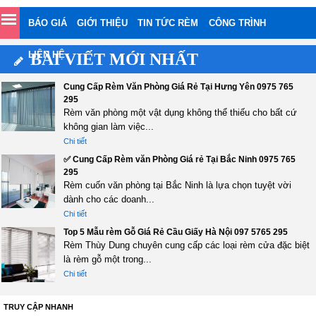
BÁO GIÁ
GIỚI THIỆU
TIN TỨC RÈM
CÔNG TRÌNH
LIÊN HỆ
BÀI VIẾT MỚI NHẤT
Cung Cấp Rèm Văn Phòng Giá Rẻ Tại Hưng Yên 0975 765
295
Rèm văn phòng một vật dụng không thể thiếu cho bất cứ
không gian làm việc...
Chi tiết
✅ Cung Cấp Rèm văn Phòng Giá rẻ Tại Bắc Ninh 0975 765
295
Rèm cuốn văn phòng tại Bắc Ninh là lựa chọn tuyệt vời
dành cho các doanh...
Chi tiết
Top 5 Mẫu rèm Gỗ Giá Rẻ Cầu Giấy Hà Nội 097 5765 295
Rèm Thùy Dung chuyên cung cấp các loại rèm cửa đặc biệt
là rèm gỗ một trong...
Chi tiết
TRUY CẬP NHANH