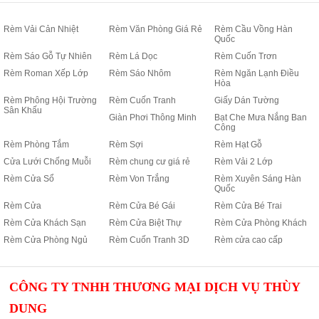
Rèm Vải Cản Nhiệt
Rèm Văn Phòng Giá Rẻ
Rèm Cầu Vồng Hàn
Quốc
Rèm Sáo Gỗ Tự Nhiên
Rèm Lá Dọc
Rèm Cuốn Trơn
Rèm Roman Xếp Lớp
Rèm Sáo Nhôm
Rèm Ngăn Lạnh Điều
Hòa
Rèm Phông Hội Trường
Rèm Cuốn Tranh
Giấy Dán Tường
Sân Khấu
Giàn Phơi Thông Minh
Bạt Che Mưa Nắng Ban
Công
Rèm Phòng Tắm
Rèm Sợi
Rèm Hạt Gỗ
Cửa Lưới Chống Muỗi
Rèm chung cư giá rẻ
Rèm Vải 2 Lớp
Rèm Cửa Sổ
Rèm Von Trắng
Rèm Xuyên Sáng Hàn
Quốc
Rèm Cửa
Rèm Cửa Bé Gái
Rèm Cửa Bé Trai
Rèm Cửa Khách Sạn
Rèm Cửa Biệt Thự
Rèm Cửa Phòng Khách
Rèm Cửa Phòng Ngủ
Rèm Cuốn Tranh 3D
Rèm cửa cao cấp
CÔNG TY TNHH THƯƠNG MẠI DỊCH VỤ THÙY
DUNG