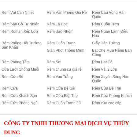
Rèm Vải Cản Nhiệt
Rèm Văn Phòng Giá Rẻ
Rèm Cầu Vồng Hàn
Quốc
Rèm Sáo Gỗ Tự Nhiên
Rèm Lá Dọc
Rèm Cuốn Trơn
Rèm Roman Xếp Lớp
Rèm Sáo Nhôm
Rèm Ngăn Lạnh Điều
Hòa
Rèm Phông Hội Trường
Rèm Cuốn Tranh
Giấy Dán Tường
Sân Khấu
Giàn Phơi Thông Minh
Bạt Che Mưa Nắng Ban
Công
Rèm Phòng Tắm
Rèm Sợi
Rèm Hạt Gỗ
Cửa Lưới Chống Muỗi
Rèm chung cư giá rẻ
Rèm Vải 2 Lớp
Rèm Cửa Sổ
Rèm Von Trắng
Rèm Xuyên Sáng Hàn
Quốc
Rèm Cửa
Rèm Cửa Bé Gái
Rèm Cửa Bé Trai
Rèm Cửa Khách Sạn
Rèm Cửa Biệt Thự
Rèm Cửa Phòng Khách
Rèm Cửa Phòng Ngủ
Rèm Cuốn Tranh 3D
Rèm cửa cao cấp
CÔNG TY TNHH THƯƠNG MẠI DỊCH VỤ THÙY
DUNG