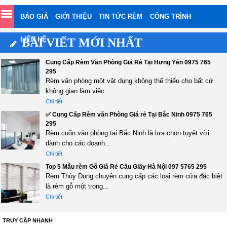
BÁO GIÁ
GIỚI THIỆU
TIN TỨC RÈM
CÔNG TRÌNH
LIÊN HỆ
BÀI VIẾT MỚI NHẤT
Cung Cấp Rèm Văn Phòng Giá Rẻ Tại Hưng Yên 0975 765
295
Rèm văn phòng một vật dụng không thể thiếu cho bất cứ
không gian làm việc...
Chi tiết
✅ Cung Cấp Rèm văn Phòng Giá rẻ Tại Bắc Ninh 0975 765
295
Rèm cuốn văn phòng tại Bắc Ninh là lựa chọn tuyệt vời
dành cho các doanh...
Chi tiết
Top 5 Mẫu rèm Gỗ Giá Rẻ Cầu Giấy Hà Nội 097 5765 295
Rèm Thùy Dung chuyên cung cấp các loại rèm cửa đặc biệt
là rèm gỗ một trong...
Chi tiết
TRUY CẬP NHANH