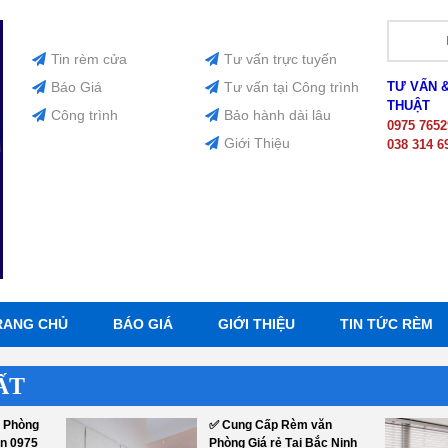
Tin rèm cửa
Tư vấn trực tuyến
Báo Giá
Tư vấn tại Công trình
TƯ VẤN 
THUẬT
Công trình
Bảo hành dài lâu
0975 7652
Giới Thiệu
038 314 6
RANG CHỦ
BÁO GIÁ
GIỚI THIỆU
TIN TỨC RÈM
ẤT
 Phòng
✅ Cung Cấp Rèm văn
ên 0975
Phòng Giá rẻ Tại Bắc Ninh