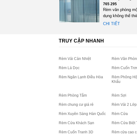
765 295
Rèm văn phòng mộ
dụng không thể thi
bất cứ không gian
CHI TIẾT
việc...
TRUY CẬP NHANH
Rèm Vải Cản Nhiệt
Rèm Văn Phòn
Rèm Lá Dọc
Rèm Cuốn Trơ
Rèm Ngăn Lạnh Điều Hòa
Rèm Phông Hộ
Khấu
Rèm Phòng Tắm
Rèm Sợi
Rèm chung cư giá rẻ
Rèm Vải 2 Lớp
Rèm Xuyên Sáng Hàn Quốc
Rèm Cửa
Rèm Cửa Khách Sạn
Rèm Cửa Biệt 
Rèm Cuốn Tranh 3D
Rèm cửa cao c