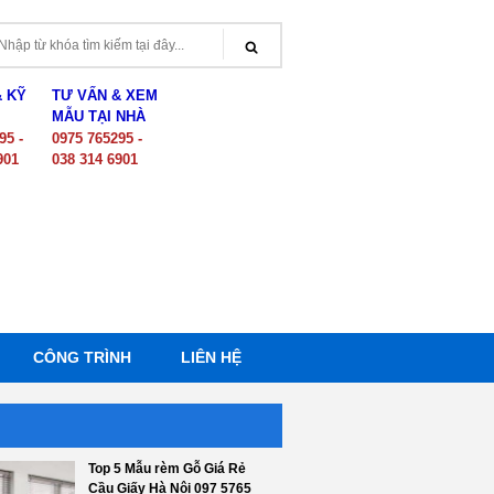
& KỸ
TƯ VẤN & XEM
MẪU TẠI NHÀ
95 -
0975 765295 -
901
038 314 6901
CÔNG TRÌNH
LIÊN HỆ
Top 5 Mẫu rèm Gỗ Giá Rẻ
Cầu Giấy Hà Nội 097 5765