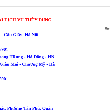
I DỊCH VỤ THÙY DUNG
Rè
ang - Cầu Giấy- Hà Nội
6901
uang TRung - Hà Đông - HN
 Xuân Mai - Chương Mỹ - Hà
6901
hát, Phường Tân Phú, Quận