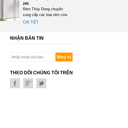
295
Rèm Thùy Dung chuyên
cung cấp các loại rèm cửa
đặc biệt là rèm gỗ một
CHI TIẾT
trong...
NHẬN BẢN TIN
Đăng ký
THEO DÕI CHÚNG TÔI TRÊN