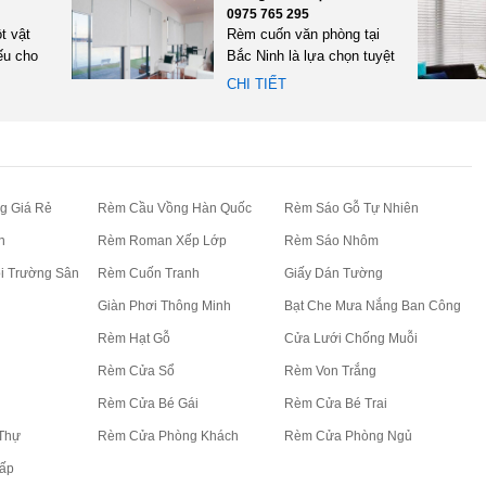
0975 765 295
t vật
Rèm cuốn văn phòng tại
ếu cho
Bắc Ninh là lựa chọn tuyệt
 làm
vời dành cho các doanh...
CHI TIẾT
g Giá Rẻ
Rèm Cầu Vồng Hàn Quốc
Rèm Sáo Gỗ Tự Nhiên
n
Rèm Roman Xếp Lớp
Rèm Sáo Nhôm
i Trường Sân
Rèm Cuốn Tranh
Giấy Dán Tường
Giàn Phơi Thông Minh
Bạt Che Mưa Nắng Ban Công
Rèm Hạt Gỗ
Cửa Lưới Chống Muỗi
Rèm Cửa Sổ
Rèm Von Trắng
Rèm Cửa Bé Gái
Rèm Cửa Bé Trai
Thự
Rèm Cửa Phòng Khách
Rèm Cửa Phòng Ngủ
ấp