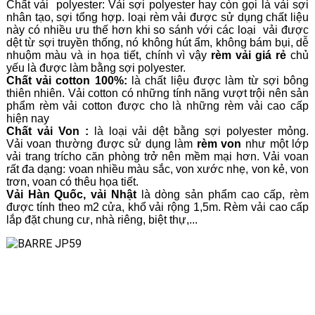
Chất vải polyester: Vải sợi polyester hay còn gọi là vải sợi
nhân tạo, sợi tổng hợp. loại rèm vải được sử dụng chất liệu
này có nhiều ưu thế hơn khi so sánh với các loại vải được
dệt từ sợi truyền thống, nó không hút ẩm, không bám bụi, dễ
nhuộm màu và in họa tiết, chính vì vậy
rèm vải giá rẻ
chủ
yếu là được làm bằng sợi polyester.
Chất vải cotton 100%
:
là chất liệu được làm từ sợi bông
thiên nhiên. Vải cotton có những tính năng vượt trội nên sản
phẩm rèm vải cotton được cho là những rèm vải cao cấp
hiện nay
Chất vải Von :
là loại vải dệt bằng sợi polyester mỏng.
Vải voan thường được sử dụng làm
rèm von
như một lớp
vải trang trícho căn phòng trở nên mềm mại hơn. Vải voan
rất đa dạng: voan nhiều màu sắc, von xước nhẹ, von kẻ, von
trơn, voan có thêu họa tiết.
Vải Hàn Quốc, vải Nhật
là dòng sản phẩm cao cấp, rèm
được tính theo m2 cửa, khổ vải rộng 1,5m. Rèm vải cao cấp
lắp đặt chung cư, nhà riêng, biệt thự,...