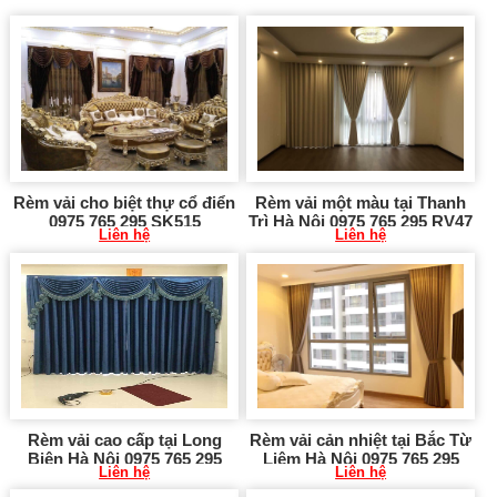
Rèm vải cho biệt thự cổ điển
Rèm vải một màu tại Thanh
0975 765 295 SK515
Trì Hà Nội 0975 765 295 RV47
Liên hệ
Liên hệ
Rèm vải cao cấp tại Long
Rèm vải cản nhiệt tại Bắc Từ
Biên Hà Nội 0975 765 295
Liêm Hà Nội 0975 765 295
Liên hệ
Liên hệ
RV42