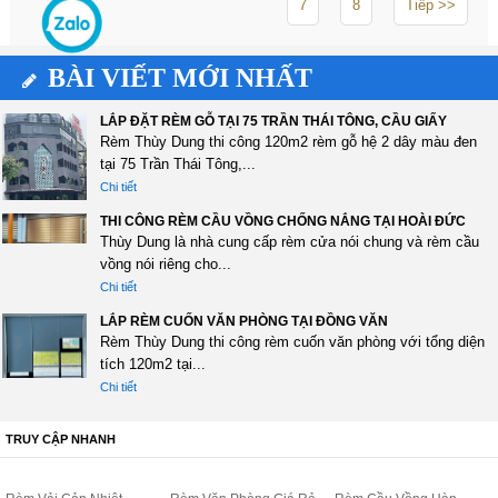
7
8
Tiếp >>
BÀI VIẾT MỚI NHẤT
LẮP ĐẶT RÈM GỖ TẠI 75 TRẦN THÁI TÔNG, CẦU GIẤY
Rèm Thùy Dung thi công 120m2 rèm gỗ hệ 2 dây màu đen
tại 75 Trần Thái Tông,...
Chi tiết
THI CÔNG RÈM CẦU VỒNG CHỐNG NẮNG TẠI HOÀI ĐỨC
Thùy Dung là nhà cung cấp rèm cửa nói chung và rèm cầu
vồng nói riêng cho...
Chi tiết
LẮP RÈM CUỐN VĂN PHÒNG TẠI ĐỒNG VĂN
Rèm Thùy Dung thi công rèm cuốn văn phòng với tổng diện
tích 120m2 tại...
Chi tiết
TRUY CẬP NHANH