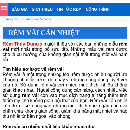
BÁO GIÁ
GIỚI THIỆU
TIN TỨC RÈM
CÔNG TRÌNH
Trang chủ
Rèm Vải Cản Nhiệt
LIÊN HỆ
RÈM VẢI CẢN NHIỆT
Rèm Thùy Dung
xin giới thiệu với các bạn những mẫu
rèm
vải
mới nhất trong bộ sưu tập. Những mẫu vải rèm được
cho là xu hướng của không gian nội thất trong một vài năm
tới.
Tìm hiểu sơ lược về rèm vải
Rèm vải là một trong những loại rèm được nhiều người ưa
chuộng nhất từ trước đến nay vì những công dụng tuyệt vời
của nó. Sử dụng rèm vải với nhiều mục đích, nhiều không
gian khác nhau. Ngoài công dụng cản nắng, cách nhiệt, việc
sử dụng
rèm vải
còn vào mục đích trang trí tăng thêm tính
thẩm mỹ cho không gian nội thất của bạn. Rèm vải cản nhiệt
còn được sử dụng vào những mục địch như ngăn cách và
phân chia không gian sống, giảm khả năng mất nhiệt và hấp
thụ nhiệt từ bên ngoài vào phòng.
Rèm vải có nhiều chất liệu khác nhau như: