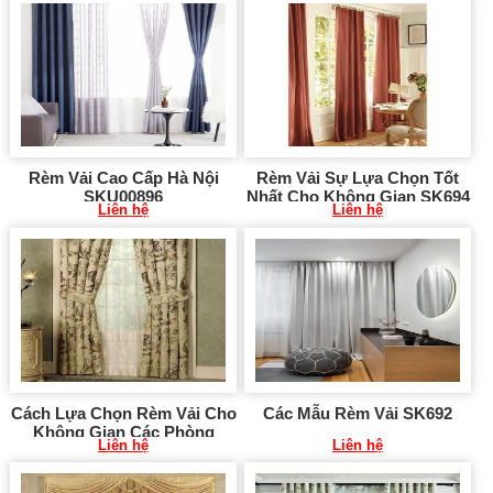
Rèm Vải Cao Cấp Hà Nội
Rèm Vải Sự Lựa Chọn Tốt
SKU00896
Nhất Cho Không Gian SK694
Liên hệ
Liên hệ
Cách Lựa Chọn Rèm Vải Cho
Các Mẫu Rèm Vải SK692
Không Gian Các Phòng
Liên hệ
Liên hệ
SK693