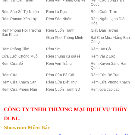
Rèm Vải Cản Nhiệt
Rèm Văn Phòng Giá Rẻ
Rèm Cầu Vồng Hàn
Quốc
Rèm Sáo Gỗ Tự Nhiên
Rèm Lá Dọc
Rèm Cuốn Trơn
Rèm Roman Xếp Lớp
Rèm Sáo Nhôm
Rèm Ngăn Lạnh Điều
Hòa
Rèm Phông Hội Trường
Rèm Cuốn Tranh
Giấy Dán Tường
Sân Khấu
Giàn Phơi Thông Minh
Bạt Che Mưa Nắng Ban
Công
Rèm Phòng Tắm
Rèm Sợi
Rèm Hạt Gỗ
Cửa Lưới Chống Muỗi
Rèm chung cư giá rẻ
Rèm Vải 2 Lớp
Rèm Cửa Sổ
Rèm Von Trắng
Rèm Xuyên Sáng Hàn
Quốc
Rèm Cửa
Rèm Cửa Bé Gái
Rèm Cửa Bé Trai
Rèm Cửa Khách Sạn
Rèm Cửa Biệt Thự
Rèm Cửa Phòng Khách
Rèm Cửa Phòng Ngủ
Rèm Cuốn Tranh 3D
Rèm cửa cao cấp
CÔNG TY TNHH THƯƠNG MẠI DỊCH VỤ THÙY
DUNG
Showrom Miền Bắc